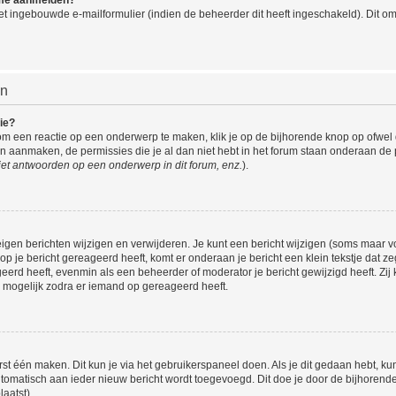
t ingebouwde e-mailformulier (indien de beheerder dit heeft ingeschakeld). Dit o
en
ie?
om een reactie op een onderwerp te maken, klik je op de bijhorende knop op ofwe
an aanmaken, de permissies die je al dan niet hebt in het forum staan onderaan de
et antwoorden op een onderwerp in dit forum, enz.
).
eigen berichten wijzigen en verwijderen. Je kunt een bericht wijzigen (soms maar voo
p je bericht gereageerd heeft, komt er onderaan je bericht een klein tekstje dat ze
ageerd heeft, evenmin als een beheerder of moderator je bericht gewijzigd heeft. 
r mogelijk zodra er iemand op gereageerd heeft.
rst één maken. Dit kun je via het gebruikerspaneel doen. Als je dit gedaan hebt, ku
automatisch aan ieder nieuw bericht wordt toegevoegd. Dit doe je door de bijhorende 
laatst).