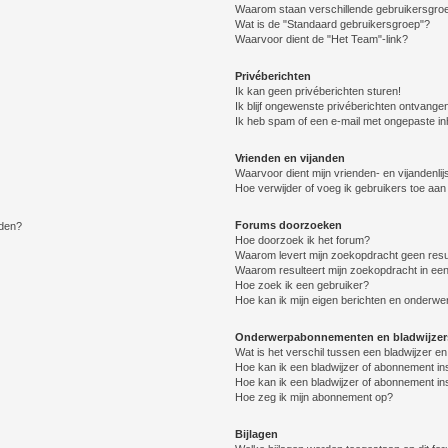
Waarom staan verschillende gebruikersgroe
Wat is de "Standaard gebruikersgroep"?
Waarvoor dient de "Het Team"-link?
Privéberichten
Ik kan geen privéberichten sturen!
Ik blijf ongewenste privéberichten ontvange
Ik heb spam of een e-mail met ongepaste i
Vrienden en vijanden
Waarvoor dient mijn vrienden- en vijandenlij
Hoe verwijder of voeg ik gebruikers toe aan m
Forums doorzoeken
lden?
Hoe doorzoek ik het forum?
Waarom levert mijn zoekopdracht geen resu
Waarom resulteert mijn zoekopdracht in een
Hoe zoek ik een gebruiker?
Hoe kan ik mijn eigen berichten en onderw
Onderwerpabonnementen en bladwijzer
Wat is het verschil tussen een bladwijzer 
Hoe kan ik een bladwijzer of abonnement in
Hoe kan ik een bladwijzer of abonnement ins
Hoe zeg ik mijn abonnement op?
Bijlagen