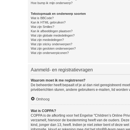
Hoe bump ik mijn onderwerp?
Tekstopmaak en onderwerp soorten
Wat is BBCode?
Kan ik HTML gebruiken?
Wat zijn Smilies?
Kan ik afbeeldingen plaatsen?
Wat zijn globale mededelingen?
Wat zijn mededelingen?
Wat zijn sticky onderwerpen?
Wat zijn gesloten onderwerpen?
Wat zijn onderwerpiconen?
Aanmeld- en registratievragen
Waarom moet ik me registreren?
De beheerder heeft bepaalt of je al dan niet geregistreerd moet
privéberichten sturen, andere gebruikers e-mailen, lid worden
Omhoog
Wat is COPPA?
COPPA is de afkorting voor het Engelse "Children’s Online Priv
verzamelt, hiervoor de toestemming heeft van de ouders. Deze
kind, jonger dan 13, heeft. Indien je niet zeker bent of deze w
informatie. Houd er rekening mee dat het phpBB-team geen wette