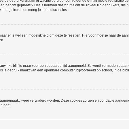
eerde gebruikersnaam of wachtwoord op (controleer de e-mail met je registratie g
it een bericht geplaatst? Het is normaal dat forums om de zoveel tijd gebruikers, di
e registreren en meng je in de discussies.
 maar er is wel een mogelijkheid om deze te resetten. Hiervoor moet je naar de a
en.
aanvinkt, blijf je maar voor een bepaalde tijd aangemeld. Zo wordt vermeden dat a
ls je gebruik maakt van een openbare computer, bijvoorbeeld op school, in de biblio
ijn aangemaakt, weer verwijderd worden. Deze cookies zorgen ervoor dat je aangem
en hebt.