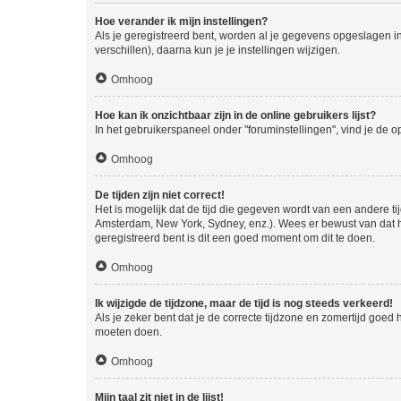
Hoe verander ik mijn instellingen?
Als je geregistreerd bent, worden al je gegevens opgeslagen i
verschillen), daarna kun je je instellingen wijzigen.
Omhoog
Hoe kan ik onzichtbaar zijn in de online gebruikers lijst?
In het gebruikerspaneel onder "foruminstellingen", vind je de o
Omhoog
De tijden zijn niet correct!
Het is mogelijk dat de tijd die gegeven wordt van een andere ti
Amsterdam, New York, Sydney, enz.). Wees er bewust van dat he
geregistreerd bent is dit een goed moment om dit te doen.
Omhoog
Ik wijzigde de tijdzone, maar de tijd is nog steeds verkeerd!
Als je zeker bent dat je de correcte tijdzone en zomertijd goed
moeten doen.
Omhoog
Mijn taal zit niet in de lijst!