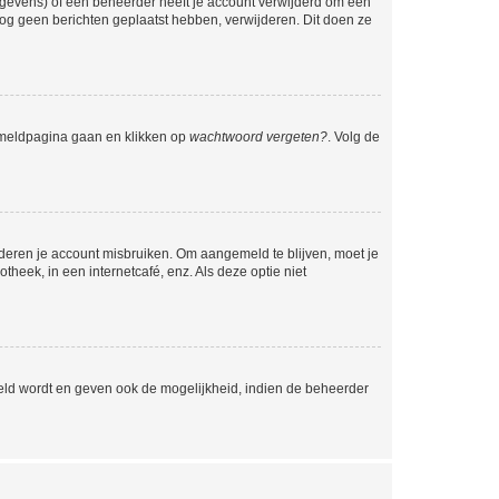
egevens) of een beheerder heeft je account verwijderd om één
e nog geen berichten geplaatst hebben, verwijderen. Dit doen ze
anmeldpagina gaan en klikken op
wachtwoord vergeten?
. Volg de
nderen je account misbruiken. Om aangemeld te blijven, moet je
theek, in een internetcafé, enz. Als deze optie niet
eld wordt en geven ook de mogelijkheid, indien de beheerder