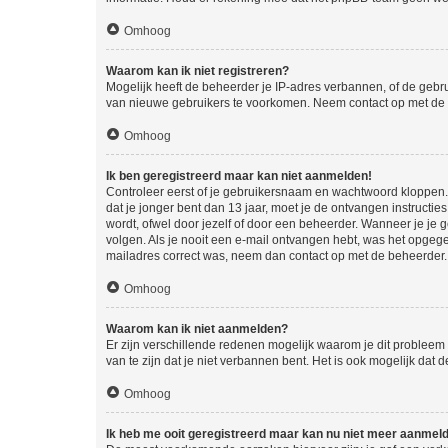
Omhoog
Waarom kan ik niet registreren?
Mogelijk heeft de beheerder je IP-adres verbannen, of de gebru
van nieuwe gebruikers te voorkomen. Neem contact op met de 
Omhoog
Ik ben geregistreerd maar kan niet aanmelden!
Controleer eerst of je gebruikersnaam en wachtwoord kloppen. I
dat je jonger bent dan 13 jaar, moet je de ontvangen instructi
wordt, ofwel door jezelf of door een beheerder. Wanneer je je 
volgen. Als je nooit een e-mail ontvangen hebt, was het opgege
mailadres correct was, neem dan contact op met de beheerder.
Omhoog
Waarom kan ik niet aanmelden?
Er zijn verschillende redenen mogelijk waarom je dit probleem
van te zijn dat je niet verbannen bent. Het is ook mogelijk dat
Omhoog
Ik heb me ooit geregistreerd maar kan nu niet meer aanmel