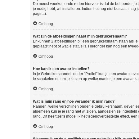
De meest voorkomende reden hiervoor is dat de beheerder je taal 
je nodig hebt, wil installeren. Indien het nog niet bestaat, m
pagina).
Omhoog
Wat zijn de afbeeldingen naast mijn gebruikersnaam?
Er kunnen 2 afbeeldingen bij een gebruikersnaam staan als je be
geplaatst hebt of wat je status is. Hieronder kan nog een tweed
Omhoog
Hoe kan ik een avatar instellen?
In je Gebruikerspaneel, onder “Profiel” kun je een avatar toev
te schakelen en om te kiezen op welke manier je een avatar ka
Omhoog
Wat is mijn rang en hoe verander ik mijn rang?
Rangen, welke verschijnen onder je gebruikersnaam, geven een 
algemeen kun je je rang niet wijzigen, aangezien ze ingestel
rang. Dit heeft zelfs mogelijk het tegenovergestelde effect, e
Omhoog
Wanneer ik op de e-maillink van een gebruiker klik, moet i