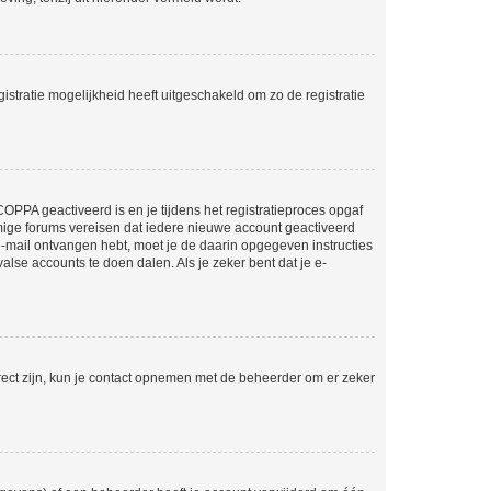
stratie mogelijkheid heeft uitgeschakeld om zo de registratie
OPPA geactiveerd is en je tijdens het registratieproces opgaf
ommige forums vereisen dat iedere nieuwe account geactiveerd
 e-mail ontvangen hebt, moet je de daarin opgegeven instructies
lse accounts te doen dalen. Als je zeker bent dat je e-
rect zijn, kun je contact opnemen met de beheerder om er zeker