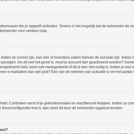
ikersnaam die je opgeeft verboden. Tevens is het mogelijk dat de beheerder de regi
beheerder voor verdere hulp.
ndien ze correct zijn, kan één of meerdere zaken hiervan de oorzaak zijn. Indien C
es opvolgen. Als dit niet het geval is, moet je account dan geactiveerd worden? S
geregistreerd hebt, werd ook medegedeeld of dit al dan niet nodig is. Indien je een
ven e-mailadres dan wel juist? Één van de redenen van activatie is om het aantal va
 hebt. Controleer eerst of je gebruikersnaam en wachtwoord kloppen. Indien ze cor
 de forumconfiguratie fout is, dan moet dit door de beheerder opgelost worden.
den!?