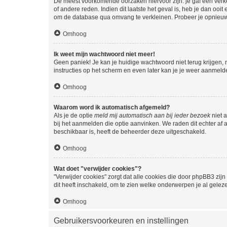
De meest voorkomende oorzaken hiervoor zijn: je gaf een verk
of andere reden. Indien dit laatste het geval is, heb je dan oo
om de database qua omvang te verkleinen. Probeer je opnieuw t
Omhoog
Ik weet mijn wachtwoord niet meer!
Geen paniek! Je kan je huidige wachtwoord niet terug krijgen,
instructies op het scherm en even later kan je je weer aanmeld
Omhoog
Waarom word ik automatisch afgemeld?
Als je de optie
meld mij automatisch aan bij ieder bezoek
niet 
bij het aanmelden die optie aanvinken. We raden dit echter af a
beschikbaar is, heeft de beheerder deze uitgeschakeld.
Omhoog
Wat doet "verwijder cookies"?
"Verwijder cookies" zorgt dat alle cookies die door phpBB3 z
dit heeft inschakeld, om te zien welke onderwerpen je al gelez
Omhoog
Gebruikersvoorkeuren en instellingen