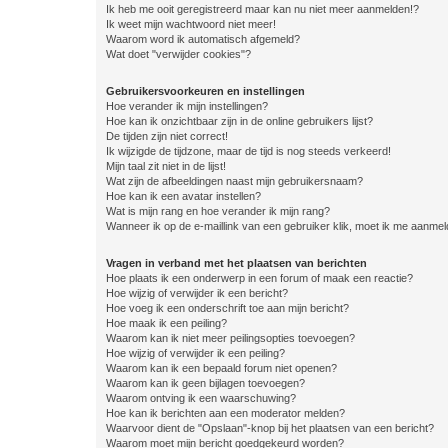
Ik heb me ooit geregistreerd maar kan nu niet meer aanmelden!?
Ik weet mijn wachtwoord niet meer!
Waarom word ik automatisch afgemeld?
Wat doet "verwijder cookies"?
Gebruikersvoorkeuren en instellingen
Hoe verander ik mijn instellingen?
Hoe kan ik onzichtbaar zijn in de online gebruikers lijst?
De tijden zijn niet correct!
Ik wijzigde de tijdzone, maar de tijd is nog steeds verkeerd!
Mijn taal zit niet in de lijst!
Wat zijn de afbeeldingen naast mijn gebruikersnaam?
Hoe kan ik een avatar instellen?
Wat is mijn rang en hoe verander ik mijn rang?
Wanneer ik op de e-maillink van een gebruiker klik, moet ik me aanme
Vragen in verband met het plaatsen van berichten
Hoe plaats ik een onderwerp in een forum of maak een reactie?
Hoe wijzig of verwijder ik een bericht?
Hoe voeg ik een onderschrift toe aan mijn bericht?
Hoe maak ik een peiling?
Waarom kan ik niet meer peilingsopties toevoegen?
Hoe wijzig of verwijder ik een peiling?
Waarom kan ik een bepaald forum niet openen?
Waarom kan ik geen bijlagen toevoegen?
Waarom ontving ik een waarschuwing?
Hoe kan ik berichten aan een moderator melden?
Waarvoor dient de "Opslaan"-knop bij het plaatsen van een bericht?
Waarom moet mijn bericht goedgekeurd worden?