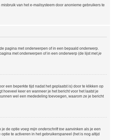
m misbruik van het e-mailsysteem door anonieme gebruikers te
l de pagina met onderwerpen of in een bepaald onderwerp.
 pagina met onderwerpen of in een onderwerp (de lijst met
je
r een beperkte tijd nadat het geplaatst is) door te klikken op
gt hoeveel keer en wanneer je het bericht voor het laatst je
Zij kunnen wel een mededeling toevoegen, waarom ze je bericht
n je de optie
voeg mijn onderschrift toe
aanvinken als je een
optie te activeren in het gebruikerspaneel (het is nog altijd