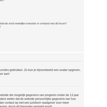
rum?
bruik en/of wettelijke kwesties in verband met dit forum?
?
 functies gebruiken. Zo kun je bijvoorbeeld een avatar opgeven,
ker aan!
e website die mogelijk gegevens van jongeren onder de 13 jaar
ouders weten dat de website persoonlijke gegevens van hun
m dan contact op met een juridisch raadgever voor meer
ving, tenzij dit hieronder vermeld wordt.