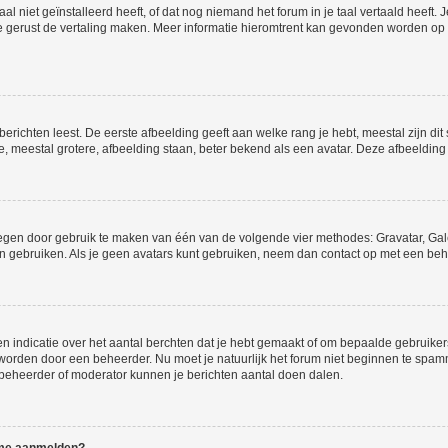
niet geïnstalleerd heeft, of dat nog niemand het forum in je taal vertaald heeft. Je
ag je gerust de vertaling maken. Meer informatie hieromtrent kan gevonden worden o
richten leest. De eerste afbeelding geeft aan welke rang je hebt, meestal zijn dit 
e, meestal grotere, afbeelding staan, beter bekend als een avatar. Deze afbeelding 
oegen door gebruik te maken van één van de volgende vier methodes: Gravatar, Gale
n gebruiken. Als je geen avatars kunt gebruiken, neem dan contact op met een beh
indicatie over het aantal berchten dat je hebt gemaakt of om bepaalde gebruikers 
d worden door een beheerder. Nu moet je natuurlijk het forum niet beginnen te sp
en beheerder of moderator kunnen je berichten aantal doen dalen.
k me aanmelden?