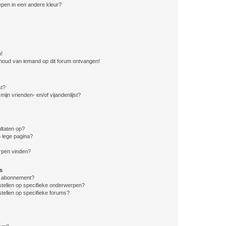
pen in een andere kleur?
n!
nhoud van iemand op dit forum ontvangen!
st?
ijn vrienden- en/of vijandenlijst?
ltaten op?
 lege pagina?
erpen vinden?
s
en abonnement?
stellen op specifieke onderwerpen?
tellen op specifieke forums?