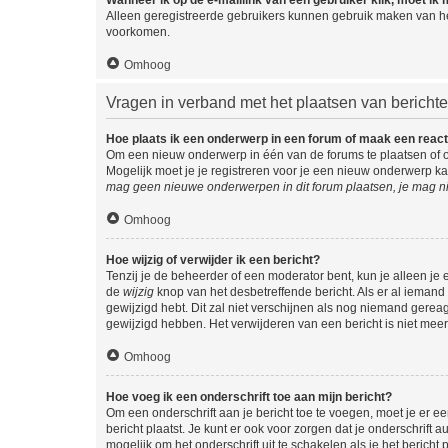
Alleen geregistreerde gebruikers kunnen gebruik maken van he
voorkomen.
Omhoog
Vragen in verband met het plaatsen van bericht
Hoe plaats ik een onderwerp in een forum of maak een react
Om een nieuw onderwerp in één van de forums te plaatsen of 
Mogelijk moet je je registreren voor je een nieuw onderwerp k
mag geen nieuwe onderwerpen in dit forum plaatsen, je mag ni
Omhoog
Hoe wijzig of verwijder ik een bericht?
Tenzij je de beheerder of een moderator bent, kun je alleen je 
de
wijzig
knop van het desbetreffende bericht. Als er al iemand o
gewijzigd hebt. Dit zal niet verschijnen als nog niemand gere
gewijzigd hebben. Het verwijderen van een bericht is niet mee
Omhoog
Hoe voeg ik een onderschrift toe aan mijn bericht?
Om een onderschrift aan je bericht toe te voegen, moet je er ee
bericht plaatst. Je kunt er ook voor zorgen dat je onderschrift 
mogelijk om het onderschrift uit te schakelen als je het bericht p