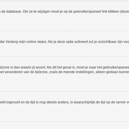
n de database. Om ze te wijzigen moet je op de
gebruikerspaneel
link klikken (dez
ptie
Verberg mijn online status
. Als je deze optie activeert zul je onzichtbaar zijn 
jdzone is dan waarin jij woont. Als dit het geval is, moet je naar het gebruikerspan
t veranderen van de tijdzone, zoals de meeste instellingen, alleen gedaan kunnen
 hebt ingevuld en de tijd is nog steeds anders, is waarschijnlijk de tijd op de serv