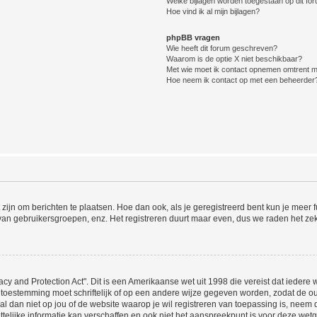
Welke bijlagen worden toegestaan op dit fo
Hoe vind ik al mijn bijlagen?
phpBB vragen
Wie heeft dit forum geschreven?
Waarom is de optie X niet beschikbaar?
Met wie moet ik contact opnemen omtrent mis
Hoe neem ik contact op met een beheerder
 zijn om berichten te plaatsen. Hoe dan ook, als je geregistreerd bent kun je meer
 van gebruikersgroepen, enz. Het registreren duurt maar even, dus we raden het ze
acy and Protection Act". Dit is een Amerikaanse wet uit 1998 die vereist dat ieder
 toestemming moet schriftelijk of op een andere wijze gegeven worden, zodat de 
et al dan niet op jou of de website waarop je wil registreren van toepassing is, nee
lijke informatie kan verschaffen en ook niet het aanspreekpunt is voor deze wetge