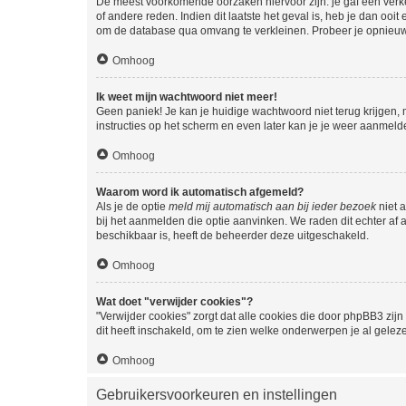
De meest voorkomende oorzaken hiervoor zijn: je gaf een verk
of andere reden. Indien dit laatste het geval is, heb je dan oo
om de database qua omvang te verkleinen. Probeer je opnieuw t
Omhoog
Ik weet mijn wachtwoord niet meer!
Geen paniek! Je kan je huidige wachtwoord niet terug krijgen,
instructies op het scherm en even later kan je je weer aanmeld
Omhoog
Waarom word ik automatisch afgemeld?
Als je de optie
meld mij automatisch aan bij ieder bezoek
niet 
bij het aanmelden die optie aanvinken. We raden dit echter af a
beschikbaar is, heeft de beheerder deze uitgeschakeld.
Omhoog
Wat doet "verwijder cookies"?
"Verwijder cookies" zorgt dat alle cookies die door phpBB3 z
dit heeft inschakeld, om te zien welke onderwerpen je al gelez
Omhoog
Gebruikersvoorkeuren en instellingen