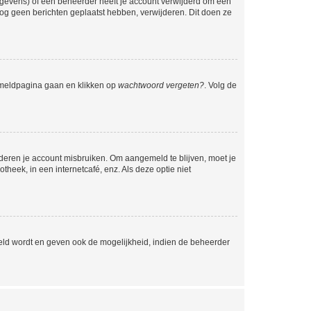
egevens) of een beheerder heeft je account verwijderd om één
e nog geen berichten geplaatst hebben, verwijderen. Dit doen ze
anmeldpagina gaan en klikken op
wachtwoord vergeten?
. Volg de
nderen je account misbruiken. Om aangemeld te blijven, moet je
theek, in een internetcafé, enz. Als deze optie niet
eld wordt en geven ook de mogelijkheid, indien de beheerder