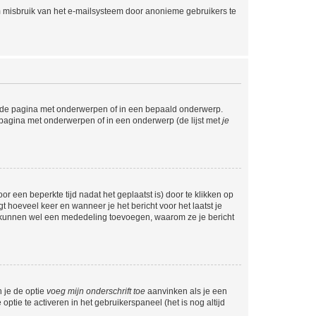
m misbruik van het e-mailsysteem door anonieme gebruikers te
l de pagina met onderwerpen of in een bepaald onderwerp.
 pagina met onderwerpen of in een onderwerp (de lijst met
je
r een beperkte tijd nadat het geplaatst is) door te klikken op
gt hoeveel keer en wanneer je het bericht voor het laatst je
Zij kunnen wel een mededeling toevoegen, waarom ze je bericht
n je de optie
voeg mijn onderschrift toe
aanvinken als je een
optie te activeren in het gebruikerspaneel (het is nog altijd