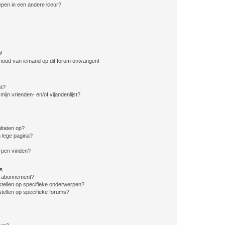
pen in een andere kleur?
n!
nhoud van iemand op dit forum ontvangen!
st?
ijn vrienden- en/of vijandenlijst?
ltaten op?
 lege pagina?
erpen vinden?
s
en abonnement?
stellen op specifieke onderwerpen?
tellen op specifieke forums?