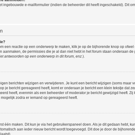
t ingebouwde e-mailformulier (indien de beheerder dit heeft ingeschakeld). Dit o
en
ie?
om een reactie op een onderwerp te maken, klik je op de bijhorende knop op ofwe
an aanmaken, de permissies die je al dan niet hebt in het forum staan onderaan de
et antwoorden op een onderwerp in dit forum, enz.
).
eigen berichten wijzigen en verwijderen. Je kunt een bericht wijzigen (soms maar voo
p je bericht gereageerd heeft, komt er onderaan je bericht een klein tekstje dat ze
ageerd heeft, evenmin als een beheerder of moderator je bericht gewijzigd heeft. 
r mogelijk zodra er iemand op gereageerd heeft.
rst één maken. Dit kun je via het gebruikerspaneel doen. Als je dit gedaan hebt, ku
automatisch aan ieder nieuw bericht wordt toegevoegd. Dit doe je door de bijhorende 
laatst).