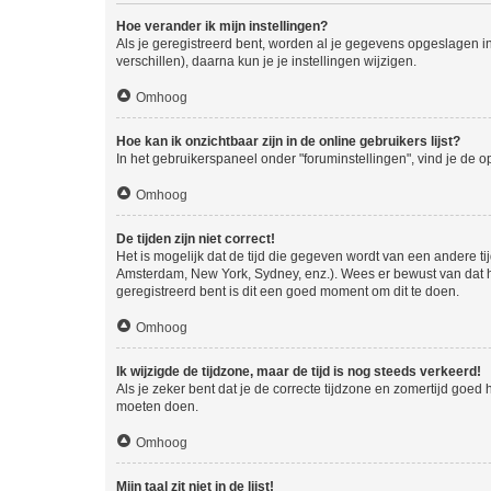
Hoe verander ik mijn instellingen?
Als je geregistreerd bent, worden al je gegevens opgeslagen i
verschillen), daarna kun je je instellingen wijzigen.
Omhoog
Hoe kan ik onzichtbaar zijn in de online gebruikers lijst?
In het gebruikerspaneel onder "foruminstellingen", vind je de o
Omhoog
De tijden zijn niet correct!
Het is mogelijk dat de tijd die gegeven wordt van een andere ti
Amsterdam, New York, Sydney, enz.). Wees er bewust van dat he
geregistreerd bent is dit een goed moment om dit te doen.
Omhoog
Ik wijzigde de tijdzone, maar de tijd is nog steeds verkeerd!
Als je zeker bent dat je de correcte tijdzone en zomertijd goed
moeten doen.
Omhoog
Mijn taal zit niet in de lijst!