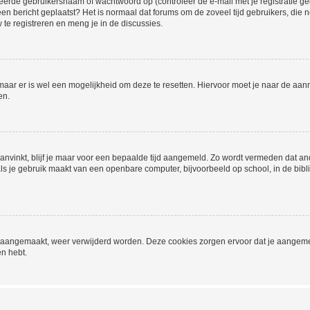
eerde gebruikersnaam of wachtwoord op (controleer de e-mail met je registratie g
it een bericht geplaatst? Het is normaal dat forums om de zoveel tijd gebruikers, di
e registreren en meng je in de discussies.
 maar er is wel een mogelijkheid om deze te resetten. Hiervoor moet je naar de a
en.
aanvinkt, blijf je maar voor een bepaalde tijd aangemeld. Zo wordt vermeden dat a
ls je gebruik maakt van een openbare computer, bijvoorbeeld op school, in de biblio
ijn aangemaakt, weer verwijderd worden. Deze cookies zorgen ervoor dat je aangem
en hebt.