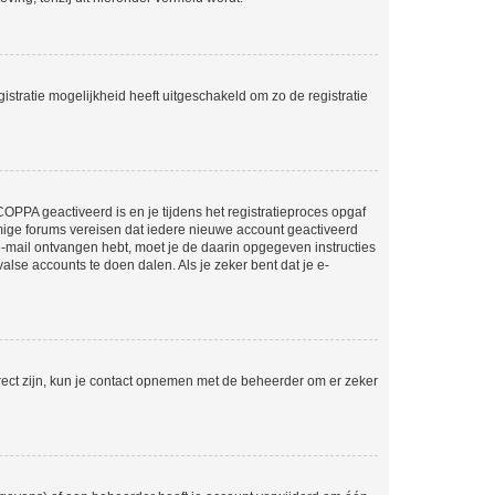
stratie mogelijkheid heeft uitgeschakeld om zo de registratie
OPPA geactiveerd is en je tijdens het registratieproces opgaf
ommige forums vereisen dat iedere nieuwe account geactiveerd
 e-mail ontvangen hebt, moet je de daarin opgegeven instructies
lse accounts te doen dalen. Als je zeker bent dat je e-
rect zijn, kun je contact opnemen met de beheerder om er zeker