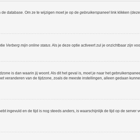
n de database. Om ze te wijzigen moet je op de
gebruikerspaneel
link klikken (dez
ptie
Verberg mijn online status
. Als je deze optie activeert zul je onzichtbaar zijn 
jdzone is dan waarin jij woont. Als dit het geval is, moet je naar het gebruikerspan
t veranderen van de tijdzone, zoals de meeste instellingen, alleen gedaan kunnen
 hebt ingevuld en de tijd is nog steeds anders, is waarschijnlijk de tijd op de serv