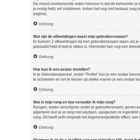
De meest voorkomende reden hiervoor is dat de beheerder je taal 
je nodig hebt, wil installeren. Indien het nog niet bestaat, m
pagina).
Omhoog
Wat zijn de afbeeldingen naast mijn gebruikersnaam?
Er kunnen 2 afbeeldingen bij een gebruikersnaam staan als je be
geplaatst hebt of wat je status is. Hieronder kan nog een tweed
Omhoog
Hoe kan ik een avatar instellen?
In je Gebruikerspaneel, onder “Profiel” kun je een avatar toev
te schakelen en om te kiezen op welke manier je een avatar ka
Omhoog
Wat is mijn rang en hoe verander ik mijn rang?
Rangen, welke verschijnen onder je gebruikersnaam, geven een 
algemeen kun je je rang niet wijzigen, aangezien ze ingestel
rang. Dit heeft zelfs mogelijk het tegenovergestelde effect, e
Omhoog
Wanneer ik op de e-maillink van een gebruiker klik, moet i