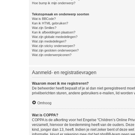
Hoe bump ik mijn onderwerp?
Tekstopmaak en onderwerp soorten
Wat is BBCode?
Kan ik HTML gebruiken?
Wat zijn Smilies?
Kan ik afbeeldingen plaatsen?
Wat zijn globale mededelingen?
Wat zijn mededelingen?
Wat zijn sticky onderwerpen?
Wat zijn gesloten onderwerpen?
Wat zijn onderwerpiconen?
Aanmeld- en registratievragen
Waarom moet ik me registreren?
De beheerder heeft bepaalt of je al dan niet geregistreerd moet
privéberichten sturen, andere gebruikers e-mailen, lid worden
Omhoog
Wat is COPPA?
COPPA is de afkorting voor het Engelse "Children’s Online Priv
verzamelt, hiervoor de toestemming heeft van de ouders. Deze
kind, jonger dan 13, heeft. Indien je niet zeker bent of deze w
informatie. Houd er rekening mee dat het phpBB-team geen wette