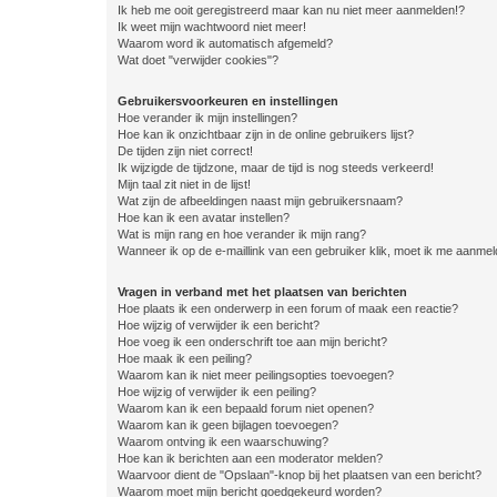
Ik heb me ooit geregistreerd maar kan nu niet meer aanmelden!?
Ik weet mijn wachtwoord niet meer!
Waarom word ik automatisch afgemeld?
Wat doet "verwijder cookies"?
Gebruikersvoorkeuren en instellingen
Hoe verander ik mijn instellingen?
Hoe kan ik onzichtbaar zijn in de online gebruikers lijst?
De tijden zijn niet correct!
Ik wijzigde de tijdzone, maar de tijd is nog steeds verkeerd!
Mijn taal zit niet in de lijst!
Wat zijn de afbeeldingen naast mijn gebruikersnaam?
Hoe kan ik een avatar instellen?
Wat is mijn rang en hoe verander ik mijn rang?
Wanneer ik op de e-maillink van een gebruiker klik, moet ik me aanme
Vragen in verband met het plaatsen van berichten
Hoe plaats ik een onderwerp in een forum of maak een reactie?
Hoe wijzig of verwijder ik een bericht?
Hoe voeg ik een onderschrift toe aan mijn bericht?
Hoe maak ik een peiling?
Waarom kan ik niet meer peilingsopties toevoegen?
Hoe wijzig of verwijder ik een peiling?
Waarom kan ik een bepaald forum niet openen?
Waarom kan ik geen bijlagen toevoegen?
Waarom ontving ik een waarschuwing?
Hoe kan ik berichten aan een moderator melden?
Waarvoor dient de "Opslaan"-knop bij het plaatsen van een bericht?
Waarom moet mijn bericht goedgekeurd worden?