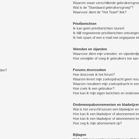
Waarom staan verschillende gebruikersgroe
Wat is de "Standaard gebruikersgroep"?
Waarvoor dient de "Het Team"-link?
Privéberichten
Ik kan geen privéberichten sturen!
Ik blijf ongewenste privéberichten ontvange
Ik heb spam of een e-mail met ongepaste i
Vrienden en vijanden
Waarvoor dient mijn vrienden- en vijandenlij
Hoe verwijder of voeg ik gebruikers toe aan m
Forums doorzoeken
lden?
Hoe doorzoek ik het forum?
Waarom levert mijn zoekopdracht geen resu
Waarom resulteert mijn zoekopdracht in een
Hoe zoek ik een gebruiker?
Hoe kan ik mijn eigen berichten en onderw
Onderwerpabonnementen en bladwijzer
Wat is het verschil tussen een bladwijzer 
Hoe kan ik een bladwijzer of abonnement in
Hoe kan ik een bladwijzer of abonnement ins
Hoe zeg ik mijn abonnement op?
Bijlagen