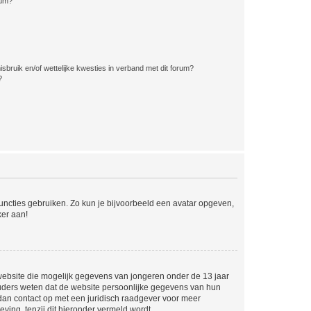
rum?
bruik en/of wettelijke kwesties in verband met dit forum?
?
 functies gebruiken. Zo kun je bijvoorbeeld een avatar opgeven,
ker aan!
e website die mogelijk gegevens van jongeren onder de 13 jaar
ouders weten dat de website persoonlijke gegevens van hun
m dan contact op met een juridisch raadgever voor meer
ving, tenzij dit hieronder vermeld wordt.