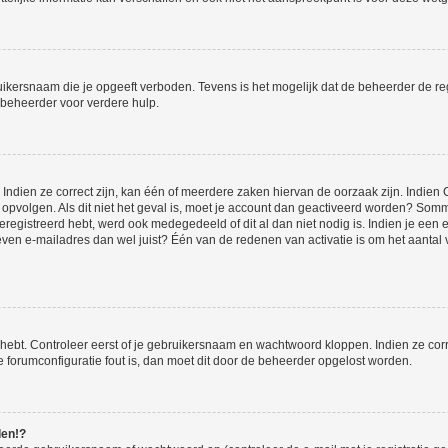
ikersnaam die je opgeeft verboden. Tevens is het mogelijk dat de beheerder de regi
beheerder voor verdere hulp.
ndien ze correct zijn, kan één of meerdere zaken hiervan de oorzaak zijn. Indien C
es opvolgen. Als dit niet het geval is, moet je account dan geactiveerd worden? S
geregistreerd hebt, werd ook medegedeeld of dit al dan niet nodig is. Indien je een
ven e-mailadres dan wel juist? Één van de redenen van activatie is om het aantal va
 hebt. Controleer eerst of je gebruikersnaam en wachtwoord kloppen. Indien ze cor
 de forumconfiguratie fout is, dan moet dit door de beheerder opgelost worden.
den!?