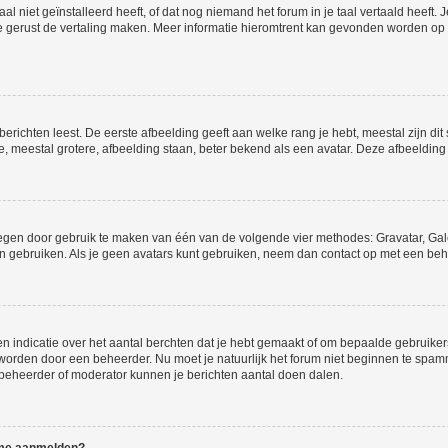
niet geïnstalleerd heeft, of dat nog niemand het forum in je taal vertaald heeft. Je
ag je gerust de vertaling maken. Meer informatie hieromtrent kan gevonden worden o
richten leest. De eerste afbeelding geeft aan welke rang je hebt, meestal zijn dit 
e, meestal grotere, afbeelding staan, beter bekend als een avatar. Deze afbeelding 
oegen door gebruik te maken van één van de volgende vier methodes: Gravatar, Gale
n gebruiken. Als je geen avatars kunt gebruiken, neem dan contact op met een beh
indicatie over het aantal berchten dat je hebt gemaakt of om bepaalde gebruikers 
d worden door een beheerder. Nu moet je natuurlijk het forum niet beginnen te sp
en beheerder of moderator kunnen je berichten aantal doen dalen.
k me aanmelden?