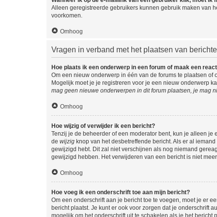
Alleen geregistreerde gebruikers kunnen gebruik maken van he
voorkomen.
Omhoog
Vragen in verband met het plaatsen van bericht
Hoe plaats ik een onderwerp in een forum of maak een react
Om een nieuw onderwerp in één van de forums te plaatsen of 
Mogelijk moet je je registreren voor je een nieuw onderwerp k
mag geen nieuwe onderwerpen in dit forum plaatsen, je mag ni
Omhoog
Hoe wijzig of verwijder ik een bericht?
Tenzij je de beheerder of een moderator bent, kun je alleen je 
de
wijzig
knop van het desbetreffende bericht. Als er al iemand o
gewijzigd hebt. Dit zal niet verschijnen als nog niemand gere
gewijzigd hebben. Het verwijderen van een bericht is niet mee
Omhoog
Hoe voeg ik een onderschrift toe aan mijn bericht?
Om een onderschrift aan je bericht toe te voegen, moet je er ee
bericht plaatst. Je kunt er ook voor zorgen dat je onderschrift 
mogelijk om het onderschrift uit te schakelen als je het bericht p