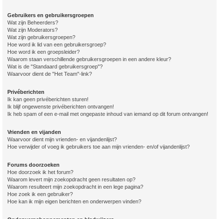
Gebruikers en gebruikersgroepen
Wat zijn Beheerders?
Wat zijn Moderators?
Wat zijn gebruikersgroepen?
Hoe word ik lid van een gebruikersgroep?
Hoe word ik een groepsleider?
Waarom staan verschillende gebruikersgroepen in een andere kleur?
Wat is de "Standaard gebruikersgroep"?
Waarvoor dient de "Het Team"-link?
Privéberichten
Ik kan geen privéberichten sturen!
Ik blijf ongewenste privéberichten ontvangen!
Ik heb spam of een e-mail met ongepaste inhoud van iemand op dit forum ontvangen!
Vrienden en vijanden
Waarvoor dient mijn vrienden- en vijandenlijst?
Hoe verwijder of voeg ik gebruikers toe aan mijn vrienden- en/of vijandenlijst?
Forums doorzoeken
Hoe doorzoek ik het forum?
Waarom levert mijn zoekopdracht geen resultaten op?
Waarom resulteert mijn zoekopdracht in een lege pagina?
Hoe zoek ik een gebruiker?
Hoe kan ik mijn eigen berichten en onderwerpen vinden?