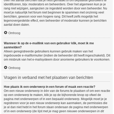
over het aantal berchten dat je hebt gemaakt of om bepaalde gebruikers te
identificeren, bijv. moderators en beheerders. Over het algemeen kun je je
rang niet wijzigen, aangezien ze ingesteld worden door een beheerder. Nu
moet je natuurlijk het forum niet beginnen te spammen met onzinnig veel
berichten, gewoon voor een hogere rang. Dit heeft zelfs mogelijk het
tegenovergestelde effect, een beheerder of moderator kunnen je berichten
aantal doen dalen.
Omhoog
Wanneer ik op de e-maillink van een gebruiker klik, moet ik me
aanmelden?
Alleen geregistreerde gebruikers kunnen gebruik maken van het
ingebouwde e-mailformulier (indien de beheerder dit heeft ingeschakeld). Dit
om misbruik van het e-mailsysteem door anonieme gebruikers te voorkomen.
Omhoog
Vragen in verband met het plaatsen van berichten
Hoe plaats ik een onderwerp in een forum of maak een reactie?
Om een nieuw onderwerp in één van de forums te plaatsen of om een reactie
op een onderwerp te maken, klik je op de bijhorende knop op ofwel de
pagina met onderwerpen of in een bepaald onderwerp. Mogelijk moet je je
registreren voor je een nieuw onderwerp kan aanmaken, de permissies die
je al dan niet hebt in het forum staan onderaan de pagina met onderwerpen
of in een onderwerp (de lijst met
je mag geen nieuwe onderwerpen in dit