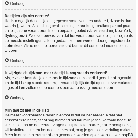
Omhoog
De tijden zijn niet correct!
Het is mogelijk dat de tijd die gegeven wordt van een andere tijdzone is dan
waarin jij woont. Als dit het geval is, moet je naar het gebruikerspaneel gaan
en je tijdzone veranderen in een bepaald gebied (vb: Amsterdam, New York,
Sydney, enz.). Wees er bewust van dat het veranderen van de tijdzone, zoals
de meeste instellingen, alleen gedaan kunnen worden door geregistreerde
gebruikers. Als je nog niet geregistreerd bent is dit een goed moment om dit
te doen.
Omhoog
Ik wijzigde de tijdzone, maar de tijd is nog steeds verkeerd!
Als je zeker bent dat je de correcte tijdzone en zomertijd goed hebt ingevuld
en de tijd is nog steeds anders, is waarschijnlijk de tijd op de server verkeerd
ingesteld en zullen de beheerders een aanpassing moeten doen.
Omhoog
Mijn taal zit niet in de lijst!
De meest voorkomende reden hiervoor is dat de beheerder je taal niet
geïnstalleerd heeft, of dat nog niemand het forum in je taal vertaald heeft. Je
kunt altijd aan de beheerder vragen of hij het talenpakket, dat je nodig hebt,
wil installeren. Indien het nog niet bestaat, mag je gerust de vertaling maken.
Meer informatie hieromtrent kan gevonden worden op de website van phpBB