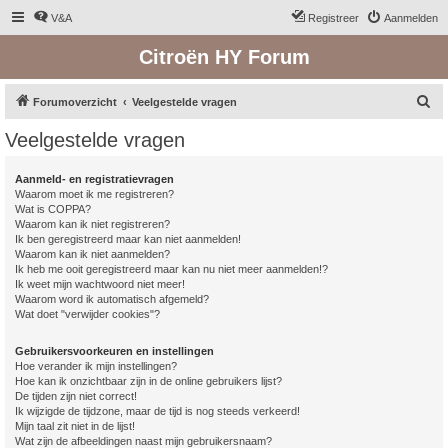
V&A
Registreer
Aanmelden
Citroën HY Forum
Z
Forumoverzicht
Veelgestelde vragen
o
Veelgestelde vragen
e
k
Aanmeld- en registratievragen
Waarom moet ik me registreren?
Wat is COPPA?
Waarom kan ik niet registreren?
Ik ben geregistreerd maar kan niet aanmelden!
Waarom kan ik niet aanmelden?
Ik heb me ooit geregistreerd maar kan nu niet meer aanmelden!?
Ik weet mijn wachtwoord niet meer!
Waarom word ik automatisch afgemeld?
Wat doet "verwijder cookies"?
Gebruikersvoorkeuren en instellingen
Hoe verander ik mijn instellingen?
Hoe kan ik onzichtbaar zijn in de online gebruikers lijst?
De tijden zijn niet correct!
Ik wijzigde de tijdzone, maar de tijd is nog steeds verkeerd!
Mijn taal zit niet in de lijst!
Wat zijn de afbeeldingen naast mijn gebruikersnaam?