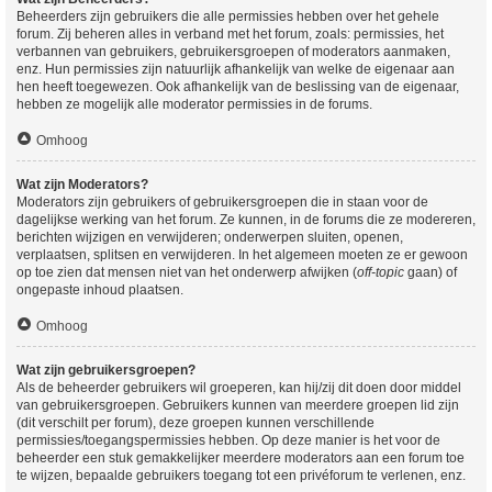
Beheerders zijn gebruikers die alle permissies hebben over het gehele
forum. Zij beheren alles in verband met het forum, zoals: permissies, het
verbannen van gebruikers, gebruikersgroepen of moderators aanmaken,
enz. Hun permissies zijn natuurlijk afhankelijk van welke de eigenaar aan
hen heeft toegewezen. Ook afhankelijk van de beslissing van de eigenaar,
hebben ze mogelijk alle moderator permissies in de forums.
Omhoog
Wat zijn Moderators?
Moderators zijn gebruikers of gebruikersgroepen die in staan voor de
dagelijkse werking van het forum. Ze kunnen, in de forums die ze modereren,
berichten wijzigen en verwijderen; onderwerpen sluiten, openen,
verplaatsen, splitsen en verwijderen. In het algemeen moeten ze er gewoon
op toe zien dat mensen niet van het onderwerp afwijken (
off-topic
gaan) of
ongepaste inhoud plaatsen.
Omhoog
Wat zijn gebruikersgroepen?
Als de beheerder gebruikers wil groeperen, kan hij/zij dit doen door middel
van gebruikersgroepen. Gebruikers kunnen van meerdere groepen lid zijn
(dit verschilt per forum), deze groepen kunnen verschillende
permissies/toegangspermissies hebben. Op deze manier is het voor de
beheerder een stuk gemakkelijker meerdere moderators aan een forum toe
te wijzen, bepaalde gebruikers toegang tot een privéforum te verlenen, enz.