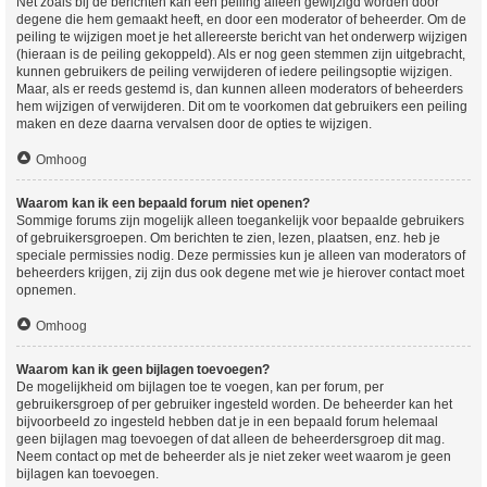
Net zoals bij de berichten kan een peiling alleen gewijzigd worden door
degene die hem gemaakt heeft, en door een moderator of beheerder. Om de
peiling te wijzigen moet je het allereerste bericht van het onderwerp wijzigen
(hieraan is de peiling gekoppeld). Als er nog geen stemmen zijn uitgebracht,
kunnen gebruikers de peiling verwijderen of iedere peilingsoptie wijzigen.
Maar, als er reeds gestemd is, dan kunnen alleen moderators of beheerders
hem wijzigen of verwijderen. Dit om te voorkomen dat gebruikers een peiling
maken en deze daarna vervalsen door de opties te wijzigen.
Omhoog
Waarom kan ik een bepaald forum niet openen?
Sommige forums zijn mogelijk alleen toegankelijk voor bepaalde gebruikers
of gebruikersgroepen. Om berichten te zien, lezen, plaatsen, enz. heb je
speciale permissies nodig. Deze permissies kun je alleen van moderators of
beheerders krijgen, zij zijn dus ook degene met wie je hierover contact moet
opnemen.
Omhoog
Waarom kan ik geen bijlagen toevoegen?
De mogelijkheid om bijlagen toe te voegen, kan per forum, per
gebruikersgroep of per gebruiker ingesteld worden. De beheerder kan het
bijvoorbeeld zo ingesteld hebben dat je in een bepaald forum helemaal
geen bijlagen mag toevoegen of dat alleen de beheerdersgroep dit mag.
Neem contact op met de beheerder als je niet zeker weet waarom je geen
bijlagen kan toevoegen.