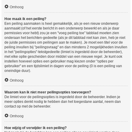
Omhoog
Hoe maak ik een peiling?
Een peiling aanmaken is heel gemakkelijk, als je een nieuw onderwerp
aanmaakt (of het eerste bericht in een onderwerp bewerkt en als je daar
permissies voor hebt) zou je een "voeg peiling toe" tabblad moeten zien
onderaan het berichten-gedeelte (als je dit tabblad niet kan zien, heb je niet
de juiste permissies om peilingen aan te maken). Je moet een titel voor de
peiling invullen bij "peilingsvraag" en dan minstens 2 mogelijkheden invullen
in het "peilingopties"-tekstgedeelte (limiet is ingesteld door de beheerder),
met elke optie gescheiden door middel van een nieuwe regel. Je kunt ook
instellen hoeveel opties een gebruiker mag kiezen onder "opties per
gebruiker" en een tijdslimiet in dagen voor de peiling (0 is een peiling van
oneindige duur).
Omhoog
Waarom kan ik niet meer peilingsopties toevoegen?
De limiet voor de peilingsopties is ingesteld door de beheerder. Indien je
meer opties denkt nodig te hebben dan het toegestane aantal, neem dan
contact op met de beheerder.
Omhoog
Hoe wijzig of verwijder ik een peiling?