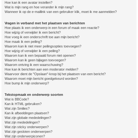
Hoe kan ik een avatar instellen?
Wat is mijn rang en hoe verander ik mijn rang?
Wanneer ik op de e-maillink van een gebruiker klik, moet ik me aanmelden?
Vragen in verband met het plaatsen van berichten
Hoe plaats ik een onderwerp in een forum of maak een reactie?
Hoe wijzig of verwijder ik een bericht?
Hoe voeg ik een onderschrift toe aan mijn bericht?
Hoe maak ik een peiling?
Waarom kan ik niet meer peilingsopties toevoegen?
Hoe wijzig of verwijder ik een peiling?
Waarom kan ik een bepaald forum niet openen?
Waarom kan ik geen bijlagen toevoegen?
Waarom ontving ik een waarschuwing?
Hoe kan ik berichten aan een moderator melden?
Waarvoor dient de "Opslaan"-knop bij het plaatsen van een bericht?
Waarom moet mijn bericht goedgekeurd worden?
Hoe bump ik mijn onderwerp?
Tekstopmaak en onderwerp soorten
Wat is BBCode?
Kan ik HTML gebruiken?
Wat zijn Smilies?
Kan ik afbeeldingen plaatsen?
Wat zijn globale mededelingen?
Wat zijn mededelingen?
Wat zijn sticky onderwerpen?
Wat zijn gesloten onderwerpen?
Wat zijn onderwerpiconen?