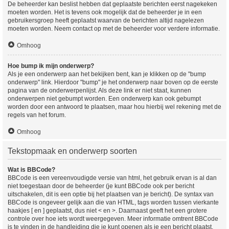
De beheerder kan beslist hebben dat geplaatste berichten eerst nagekeken
moeten worden. Het is tevens ook mogelijk dat de beheerder je in een
gebruikersgroep heeft geplaatst waarvan de berichten altijd nagelezen
moeten worden. Neem contact op met de beheerder voor verdere informatie.
Omhoog
Hoe bump ik mijn onderwerp?
Als je een onderwerp aan het bekijken bent, kan je klikken op de "bump
onderwerp" link. Hierdoor "bump" je het onderwerp naar boven op de eerste
pagina van de onderwerpenlijst. Als deze link er niet staat, kunnen
onderwerpen niet gebumpt worden. Een onderwerp kan ook gebumpt
worden door een antwoord te plaatsen, maar hou hierbij wel rekening met de
regels van het forum.
Omhoog
Tekstopmaak en onderwerp soorten
Wat is BBCode?
BBCode is een vereenvoudigde versie van html, het gebruik ervan is al dan
niet toegestaan door de beheerder (je kunt BBCode ook per bericht
uitschakelen, dit is een optie bij het plaatsen van je bericht). De syntax van
BBCode is ongeveer gelijk aan die van HTML, tags worden tussen vierkante
haakjes [ en ] geplaatst, dus niet < en >. Daarnaast geeft het een grotere
controle over hoe iets wordt weergegeven. Meer informatie omtrent BBCode
is te vinden in de handleiding die je kunt openen als je een bericht plaatst.