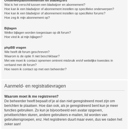
Onderwerpabonnementen en bladwijzers
Wat is het verschil tussen een bladwijzer en abonnement?
Hoe kan ik een bladwijzer of abonnement instellen op specifieke onderwerpen?
Hoe kan ik een bladwijzer of abonnement instellen op specifieke forums?
Hoe zeg ik mijn abonnement op?
Bijlagen
Welke bijlagen worden toegestaan op dit forum?
Hoe vind ik al mijn bijlagen?
phpBB vragen
Wie heeft dit forum geschreven?
Waarom is de optie X niet beschikbaar?
Met wie moet ik contact opnemen omtrent misbruik en/of wettelijke kwesties in
verband met dit forum?
Hoe neem ik contact op met een beheerder?
Aanmeld- en registratievragen
Waarom moet ik me registreren?
De beheerder heeft bepaalt of je al dan niet geregistreerd moet zijn om
berichten te plaatsen. Hoe dan ook, als je geregistreerd bent kun je meer
functies gebruiken. Zo kun je bijvoorbeeld een avatar opgeven,
privéberichten sturen, andere gebruikers e-mailen, lid worden van
gebruikersgroepen, enz. Het registreren duurt maar even, dus we raden het
zeker aan!