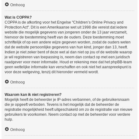
Omhoog
Wat is COPPA?
COPPA is de afkorting voor het Engelse "Children’s Online Privacy and
Protection Act". Dit is een Amerikaanse wet uit 1998 die vereist dat iedere
website die mogelijk gegevens van jongeren onder de 13 jaar verzamelt,
hiervoor de toestemming heeft van de ouders. Deze toestemming moet
schriftelijk of op een andere wijze gegeven worden, zodat de ouders weten
dat de website persoonlijke gegevens van hun kind, jonger dan 13, heeft.
Indien je niet zeker bent of deze wet al dan niet op jou of de website waarop
je wil registreren van toepassing is, neem dan contact op met een juridisch
raadgever voor meer informatie. Houd er rekening mee dat het phpBB-team
geen wettelijke informatie kan verschaffen en ook niet het aanspreekpunt is
voor deze wetgeving, tenzij dit hieronder vermeld wordt.
Omhoog
Waarom kan ik niet registreren?
Mogelijk heeft de beheerder je IP-adres verbannen, of de gebruikersnaam
die je opgeeft verboden. Tevens is het mogelijk dat de beheerder de
registratie mogelijkheid heeft uitgeschakeld om zo de registratie van nieuwe
gebruikers te voorkomen. Neem contact op met de beheerder voor verdere
hulp.
Omhoog