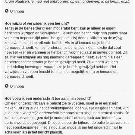
forum plaatsen, je mag niet antwoorden op een onderwerp in dit forum, enz.
).
Omhoog
Hoe wijzig of verwijder ik een bericht?
Tenzij je de beheerder of een moderator bent, kun je alleen je eigen
berichten wijzigen en verwijderen. Je kunt een bericht wijzigen (soms maar
voor een beperkte tijd nadat het geplaatst is) door te klikken op de
wijzig
knop van het desbetreffende bericht. Als er al iemand op je bericht
gereageerd heeft, komt er onderaan je bericht een klein tekstje dat zegt
hoeveel keer en wanneer je het bericht voor het laatst je gewijzigd hebt. Dit
zal niet verschijnen als nog niemand gereageerd heeft, evenmin als een
beheerder of moderator je bericht gewijzigd heeft. Zij kunnen wel een
mededeling toevoegen, waarom ze je bericht gewijzigd hebben. Het
verwijderen van een bericht is niet meer mogelijk zodra er iemand op
gereageerd heeft.
Omhoog
Hoe voeg ik een onderschrift toe aan mijn bericht?
Om een onderschrift aan je bericht toe te voegen, moet je er eerst één
maken. Dit kun je via het gebruikerspaneel doen. Als je dit gedaan hebt, kun
je de optie
voeg mijn onderschrift toe
aanvinken als je een bericht plaatst. Je
kunt er ook voor zorgen dat je onderschrift automatisch aan ieder nieuw
bericht wordt toegevoegd. Dit doe je door de bijhorende optie te activeren in
het gebruikerspaneel (het is nog altijd mogelijk om het onderschrift uit te
schakelen als je het bericht plaatst).