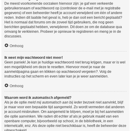
De meest voorkomende oorzaken hiervoor zijn: je gaf een verkeerde
gebruikersnaam of wachtwoord op (controleer de e-mail met je registratie
gegevens) of een beheerder heeft je account verwijderd om één of andere
reden. Indien dit laatste het geval is, heb je dan ooit een bericht geplaatst?
Het is normaal dat forums om de zoveel tijd gebruikers, die nog geen
berichten geplaatst hebben, verwijderen. Dit doen ze om de database qua
omvang te verkleinen. Probeer je opnieuw te registreren en meng je in de
discussies.
Omhoog
Ik weet mijn wachtwoord niet meer!
Geen paniek! Je kan je huidige wachtwoord niet terug krijgen, maar er is wel
een mogelijkheid om deze te resetten. Hiervoor moet je naar de
aanmeldpagina gaan en klikken op
wachtwoord vergeten?
. Volg de
instructies op het scherm en even later kan je je weer aanmelden.
Omhoog
Waarom word ik automatisch afgemeld?
Als je de optie
meld mij automatisch aan bij ieder bezoek
niet aanvinkt, blijf
je maar voor een bepaalde tijd aangemeld. Zo wordt vermeden dat anderen
je account misbruiken. Om aangemeld te blijven, moet je bij het aanmelden
die optie aanvinken. We raden dit echter af als je gebruik maakt van een
openbare computer, bijvoorbeeld op school, in de bibliotheek, in een
internetcafé, enz. Als deze optie niet beschikbaar is, heeft de beheerder deze
uitgeschakeld.