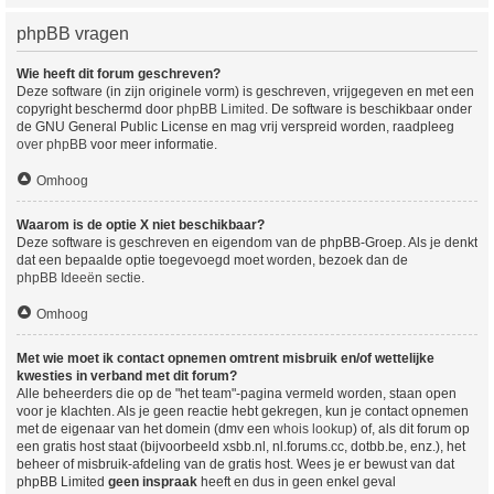
phpBB vragen
Wie heeft dit forum geschreven?
Deze software (in zijn originele vorm) is geschreven, vrijgegeven en met een
copyright beschermd door
phpBB Limited
. De software is beschikbaar onder
de GNU General Public License en mag vrij verspreid worden, raadpleeg
over phpBB
voor meer informatie.
Omhoog
Waarom is de optie X niet beschikbaar?
Deze software is geschreven en eigendom van de phpBB-Groep. Als je denkt
dat een bepaalde optie toegevoegd moet worden, bezoek dan de
phpBB Ideeën sectie
.
Omhoog
Met wie moet ik contact opnemen omtrent misbruik en/of wettelijke
kwesties in verband met dit forum?
Alle beheerders die op de "het team"-pagina vermeld worden, staan open
voor je klachten. Als je geen reactie hebt gekregen, kun je contact opnemen
met de eigenaar van het domein (dmv een
whois lookup
) of, als dit forum op
een gratis host staat (bijvoorbeeld xsbb.nl, nl.forums.cc, dotbb.be, enz.), het
beheer of misbruik-afdeling van de gratis host. Wees je er bewust van dat
phpBB Limited
geen inspraak
heeft en dus in geen enkel geval