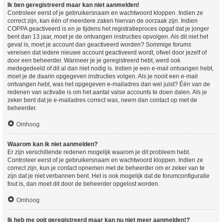
Ik ben geregistreerd maar kan niet aanmelden!
Controleer eerst of je gebruikersnaam en wachtwoord kloppen. Indien ze
correct zijn, kan één of meerdere zaken hiervan de oorzaak zijn. Indien
COPPA geactiveerd is en je tijdens het registratieproces opgaf dat je jonger
bent dan 13 jaar, moet je de ontvangen instructies opvolgen. Als dit niet het
geval is, moet je account dan geactiveerd worden? Sommige forums
vereisen dat iedere nieuwe account geactiveerd wordt, ofwel door jezelf of
door een beheerder. Wanneer je je geregistreerd hebt, werd ook
medegedeeld of dit al dan niet nodig is. Indien je een e-mail ontvangen hebt,
moet je de daarin opgegeven instructies volgen. Als je nooit een e-mail
ontvangen hebt, was het opgegeven e-mailadres dan wel juist? Één van de
redenen van activatie is om het aantal valse accounts te doen dalen. Als je
zeker bent dat je e-mailadres correct was, neem dan contact op met de
beheerder.
Omhoog
Waarom kan ik niet aanmelden?
Er zijn verschillende redenen mogelijk waarom je dit probleem hebt.
Controleer eerst of je gebruikersnaam en wachtwoord kloppen. Indien ze
correct zijn, kun je contact opnemen met de beheerder om er zeker van te
zijn dat je niet verbannen bent. Het is ook mogelijk dat de forumconfiguratie
fout is, dan moet dit door de beheerder opgelost worden.
Omhoog
Ik heb me ooit geregistreerd maar kan nu niet meer aanmelden!?