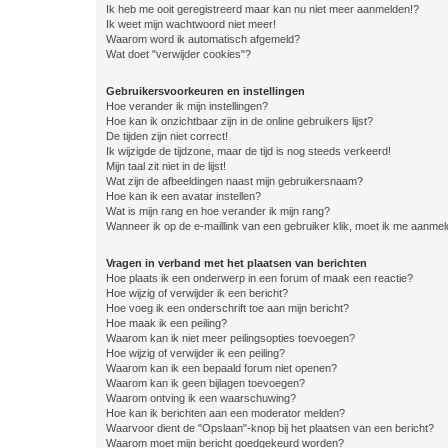
Ik heb me ooit geregistreerd maar kan nu niet meer aanmelden!?
Ik weet mijn wachtwoord niet meer!
Waarom word ik automatisch afgemeld?
Wat doet "verwijder cookies"?
Gebruikersvoorkeuren en instellingen
Hoe verander ik mijn instellingen?
Hoe kan ik onzichtbaar zijn in de online gebruikers lijst?
De tijden zijn niet correct!
Ik wijzigde de tijdzone, maar de tijd is nog steeds verkeerd!
Mijn taal zit niet in de lijst!
Wat zijn de afbeeldingen naast mijn gebruikersnaam?
Hoe kan ik een avatar instellen?
Wat is mijn rang en hoe verander ik mijn rang?
Wanneer ik op de e-maillink van een gebruiker klik, moet ik me aanme
Vragen in verband met het plaatsen van berichten
Hoe plaats ik een onderwerp in een forum of maak een reactie?
Hoe wijzig of verwijder ik een bericht?
Hoe voeg ik een onderschrift toe aan mijn bericht?
Hoe maak ik een peiling?
Waarom kan ik niet meer peilingsopties toevoegen?
Hoe wijzig of verwijder ik een peiling?
Waarom kan ik een bepaald forum niet openen?
Waarom kan ik geen bijlagen toevoegen?
Waarom ontving ik een waarschuwing?
Hoe kan ik berichten aan een moderator melden?
Waarvoor dient de "Opslaan"-knop bij het plaatsen van een bericht?
Waarom moet mijn bericht goedgekeurd worden?