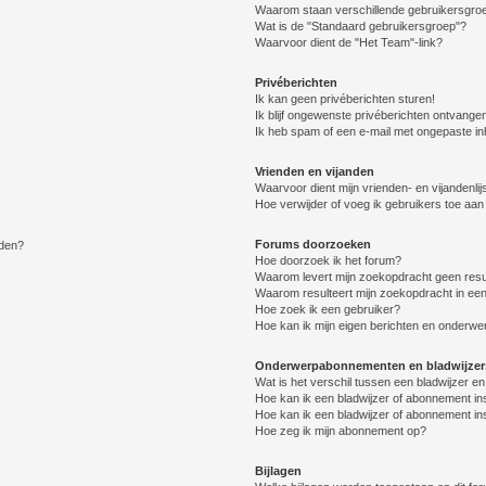
Waarom staan verschillende gebruikersgroe
Wat is de "Standaard gebruikersgroep"?
Waarvoor dient de "Het Team"-link?
Privéberichten
Ik kan geen privéberichten sturen!
Ik blijf ongewenste privéberichten ontvange
Ik heb spam of een e-mail met ongepaste i
Vrienden en vijanden
Waarvoor dient mijn vrienden- en vijandenlij
Hoe verwijder of voeg ik gebruikers toe aan m
Forums doorzoeken
lden?
Hoe doorzoek ik het forum?
Waarom levert mijn zoekopdracht geen resu
Waarom resulteert mijn zoekopdracht in een
Hoe zoek ik een gebruiker?
Hoe kan ik mijn eigen berichten en onderw
Onderwerpabonnementen en bladwijzer
Wat is het verschil tussen een bladwijzer 
Hoe kan ik een bladwijzer of abonnement in
Hoe kan ik een bladwijzer of abonnement ins
Hoe zeg ik mijn abonnement op?
Bijlagen