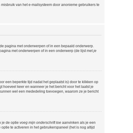
m misbruik van het e-mailsysteem door anonieme gebruikers te
l de pagina met onderwerpen of in een bepaald onderwerp.
 pagina met onderwerpen of in een onderwerp (de lijst met
je
r een beperkte tijd nadat het geplaatst is) door te klikken op
gt hoeveel keer en wanneer je het bericht voor het laatst je
Zij kunnen wel een mededeling toevoegen, waarom ze je bericht
n je de optie
voeg mijn onderschrift toe
aanvinken als je een
optie te activeren in het gebruikerspaneel (het is nog altijd