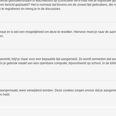
eerde gebruikersnaam of wachtwoord op (controleer de e-mail met je registratie g
it een bericht geplaatst? Het is normaal dat forums om de zoveel tijd gebruikers, di
e registreren en meng je in de discussies.
 maar er is wel een mogelijkheid om deze te resetten. Hiervoor moet je naar de a
en.
aanvinkt, blijf je maar voor een bepaalde tijd aangemeld. Zo wordt vermeden dat a
ls je gebruik maakt van een openbare computer, bijvoorbeeld op school, in de biblio
ijn aangemaakt, weer verwijderd worden. Deze cookies zorgen ervoor dat je aangem
en hebt.