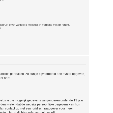
rum?
bruik en/of wettelijke kwesties in verband met dit forum?
?
 functies gebruiken. Zo kun je bijvoorbeeld een avatar opgeven,
ker aan!
e website die mogelijk gegevens van jongeren onder de 13 jaar
ouders weten dat de website persoonlijke gegevens van hun
m dan contact op met een juridisch raadgever voor meer
ving, tenzij dit hieronder vermeld wordt.