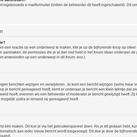
t ingebouwde e-mailformulier (indien de beheerder dit heeft ingeschakeld). Dit o
en
ie?
om een reactie op een onderwerp te maken, klik je op de bijhorende knop op ofwe
an aanmaken, de permissies die je al dan niet hebt in het forum staan onderaan de
et antwoorden op een onderwerp in dit forum, enz.
).
eigen berichten wijzigen en verwijderen. Je kunt een bericht wijzigen (soms maar voo
p je bericht gereageerd heeft, komt er onderaan je bericht een klein tekstje dat ze
ageerd heeft, evenmin als een beheerder of moderator je bericht gewijzigd heeft. 
r mogelijk zodra er iemand op gereageerd heeft.
rst één maken. Dit kun je via het gebruikerspaneel doen. Als je dit gedaan hebt, ku
automatisch aan ieder nieuw bericht wordt toegevoegd. Dit doe je door de bijhorende 
laatst).