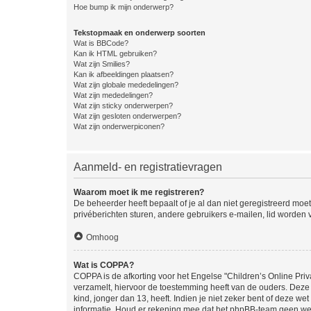
Hoe bump ik mijn onderwerp?
Tekstopmaak en onderwerp soorten
Wat is BBCode?
Kan ik HTML gebruiken?
Wat zijn Smilies?
Kan ik afbeeldingen plaatsen?
Wat zijn globale mededelingen?
Wat zijn mededelingen?
Wat zijn sticky onderwerpen?
Wat zijn gesloten onderwerpen?
Wat zijn onderwerpiconen?
Aanmeld- en registratievragen
Waarom moet ik me registreren?
De beheerder heeft bepaalt of je al dan niet geregistreerd moet
privéberichten sturen, andere gebruikers e-mailen, lid worden
Omhoog
Wat is COPPA?
COPPA is de afkorting voor het Engelse "Children’s Online Priv
verzamelt, hiervoor de toestemming heeft van de ouders. Deze
kind, jonger dan 13, heeft. Indien je niet zeker bent of deze w
informatie. Houd er rekening mee dat het phpBB-team geen wette