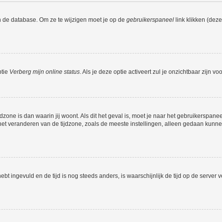
n de database. Om ze te wijzigen moet je op de
gebruikerspaneel
link klikken (dez
ptie
Verberg mijn online status
. Als je deze optie activeert zul je onzichtbaar zijn 
jdzone is dan waarin jij woont. Als dit het geval is, moet je naar het gebruikerspan
t veranderen van de tijdzone, zoals de meeste instellingen, alleen gedaan kunnen
 hebt ingevuld en de tijd is nog steeds anders, is waarschijnlijk de tijd op de serv