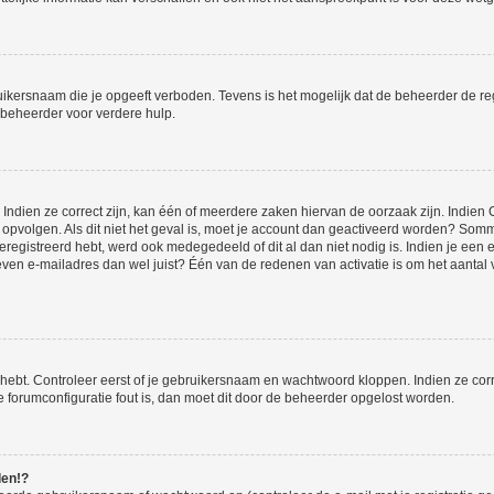
ikersnaam die je opgeeft verboden. Tevens is het mogelijk dat de beheerder de regi
beheerder voor verdere hulp.
ndien ze correct zijn, kan één of meerdere zaken hiervan de oorzaak zijn. Indien C
es opvolgen. Als dit niet het geval is, moet je account dan geactiveerd worden? S
geregistreerd hebt, werd ook medegedeeld of dit al dan niet nodig is. Indien je een
ven e-mailadres dan wel juist? Één van de redenen van activatie is om het aantal va
 hebt. Controleer eerst of je gebruikersnaam en wachtwoord kloppen. Indien ze cor
 de forumconfiguratie fout is, dan moet dit door de beheerder opgelost worden.
den!?