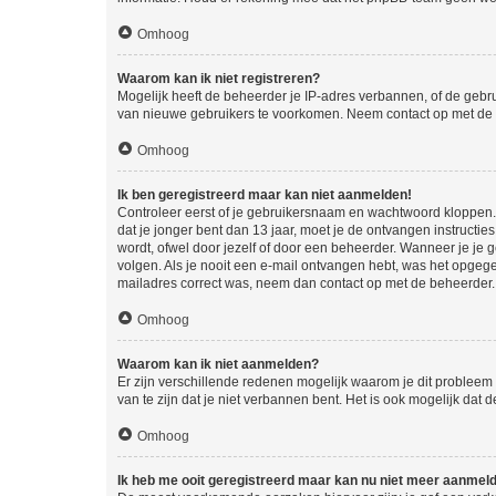
Omhoog
Waarom kan ik niet registreren?
Mogelijk heeft de beheerder je IP-adres verbannen, of de gebru
van nieuwe gebruikers te voorkomen. Neem contact op met de 
Omhoog
Ik ben geregistreerd maar kan niet aanmelden!
Controleer eerst of je gebruikersnaam en wachtwoord kloppen. I
dat je jonger bent dan 13 jaar, moet je de ontvangen instructi
wordt, ofwel door jezelf of door een beheerder. Wanneer je je 
volgen. Als je nooit een e-mail ontvangen hebt, was het opgege
mailadres correct was, neem dan contact op met de beheerder.
Omhoog
Waarom kan ik niet aanmelden?
Er zijn verschillende redenen mogelijk waarom je dit probleem
van te zijn dat je niet verbannen bent. Het is ook mogelijk dat
Omhoog
Ik heb me ooit geregistreerd maar kan nu niet meer aanmel