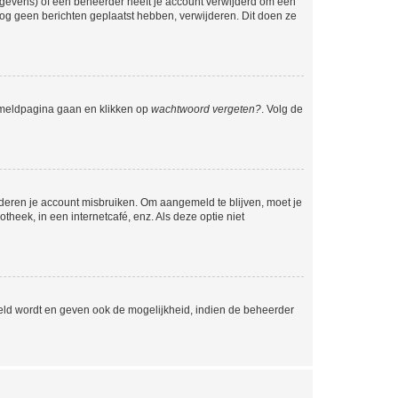
egevens) of een beheerder heeft je account verwijderd om één
e nog geen berichten geplaatst hebben, verwijderen. Dit doen ze
anmeldpagina gaan en klikken op
wachtwoord vergeten?
. Volg de
nderen je account misbruiken. Om aangemeld te blijven, moet je
theek, in een internetcafé, enz. Als deze optie niet
eld wordt en geven ook de mogelijkheid, indien de beheerder