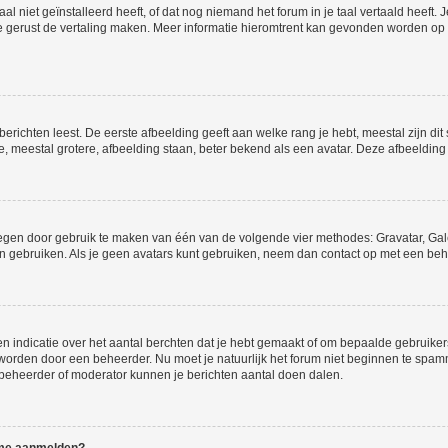
niet geïnstalleerd heeft, of dat nog niemand het forum in je taal vertaald heeft. Je
ag je gerust de vertaling maken. Meer informatie hieromtrent kan gevonden worden o
richten leest. De eerste afbeelding geeft aan welke rang je hebt, meestal zijn dit 
e, meestal grotere, afbeelding staan, beter bekend als een avatar. Deze afbeelding 
oegen door gebruik te maken van één van de volgende vier methodes: Gravatar, Gale
n gebruiken. Als je geen avatars kunt gebruiken, neem dan contact op met een beh
indicatie over het aantal berchten dat je hebt gemaakt of om bepaalde gebruikers 
d worden door een beheerder. Nu moet je natuurlijk het forum niet beginnen te sp
en beheerder of moderator kunnen je berichten aantal doen dalen.
k me aanmelden?