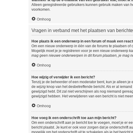
Alleen geregistreerde gebruikers kunnen gebruik maken van he
voorkomen.
Omhoog
Vragen in verband met het plaatsen van bericht
Hoe plaats ik een onderwerp in een forum of maak een react
Om een nieuw onderwerp in één van de forums te plaatsen of 
Mogelijk moet je je registreren voor je een nieuw onderwerp k
mag geen nieuwe onderwerpen in dit forum plaatsen, je mag ni
Omhoog
Hoe wijzig of verwijder ik een bericht?
Tenzij je de beheerder of een moderator bent, kun je alleen je 
de
wijzig
knop van het desbetreffende bericht. Als er al iemand o
gewijzigd hebt. Dit zal niet verschijnen als nog niemand gere
gewijzigd hebben. Het verwijderen van een bericht is niet mee
Omhoog
Hoe voeg ik een onderschrift toe aan mijn bericht?
Om een onderschrift aan je bericht toe te voegen, moet je er ee
bericht plaatst. Je kunt er ook voor zorgen dat je onderschrift 
mogelijk om het onderschrift uit te schakelen als je het bericht p