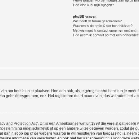
Welke bijlagen worden toegestaan op dit fo
Hoe vind ik al mijn bijlagen?
phpBB vragen
Wie heeft dit forum geschreven?
Waarom is de optie X niet beschikbaar?
Met wie moet ik contact opnemen omtrent mis
Hoe neem ik contact op met een beheerder
 zijn om berichten te plaatsen. Hoe dan ook, als je geregistreerd bent kun je meer
 van gebruikersgroepen, enz. Het registreren duurt maar even, dus we raden het ze
acy and Protection Act". Dit is een Amerikaanse wet uit 1998 die vereist dat ieder
 toestemming moet schriftelijk of op een andere wijze gegeven worden, zodat de 
et al dan niet op jou of de website waarop je wil registreren van toepassing is, nee
lijke informatie kan verschaffen en ook niet het aanspreekpunt is voor deze wetge