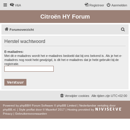
V&A
Registreer
Aanmelden
Citroën HY Forum
Z
Forumoverzicht
o
Herstel wachtwoord
e
k
E-mailadres:
Met dit e-mailadres wordt het e-mailadres bedoeld dat bij ons bekend is. Als je het e-
mailadres nog nooit hebt gewijzigd, is dit het e-mailadres dat je hebt gebruikt bij de
registratie.
Verwijder cookies
Alle tijden zijn
UTC+02:00
Powered by
phpBB
® Forum Software © phpBB Limited
|
Nederlandse vertaling door
phpBB.nl
.
|
Style
proflat
door ©
Mazeltof
2017
|
Hosting provided by
Privacy
|
Gebruikersvoorwaarden