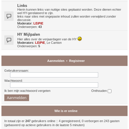
Links
Hierin kunnen links van nuttige sites geplaatst worden. Deze dienen echter
wel HY-gerelateerd te zijn.
links naar sites met ongepaste inhoud zullen worden verwijderd zonder
discussie.
Moderator:
LEiPiE
Onderwerpen:
43
HY Mijlpalen
Hier alles over de verjaardagen van de HY
Moderators:
LEiPiE
,
Le Camion
Onderwerpen:
5
Aanmelden
•
Registreer
Gebruikersnaam:
Wachtwoord:
Ik ben mijn wachtwoord vergeten
Onthouden
Wie is er online
In totaal zijn er
247
gebruikers online :: 4 geregistreerd, 0 verborgen en 243 gasten
(gebaseerd op actieve gebruikers in de laatste 5 minuten)