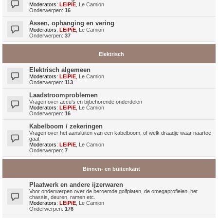
Moderators:
LEiPiE
,
Le Camion
Onderwerpen:
16
Assen, ophanging en vering
Moderators:
LEiPiE
,
Le Camion
Onderwerpen:
37
Elektrisch
Elektrisch algemeen
Moderators:
LEiPiE
,
Le Camion
Onderwerpen:
113
Laadstroomproblemen
Vragen over accu's en bijbehorende onderdelen
Moderators:
LEiPiE
,
Le Camion
Onderwerpen:
16
Kabelboom / zekeringen
Vragen over het aansluiten van een kabelboom, of welk draadje waar naartoe
gaat
Moderators:
LEiPiE
,
Le Camion
Onderwerpen:
7
Binnen- en buitenkant
Plaatwerk en andere ijzerwaren
Voor onderwerpen over de beroemde golfplaten, de omegaprofielen, het
chassis, deuren, ramen etc.
Moderators:
LEiPiE
,
Le Camion
Onderwerpen:
176