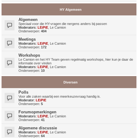
HY Algemeen
Algemeen
Speciaal voor die HY-vragen die nergens anders bij passen
Moderators:
LEiPiE
,
Le Camion
Onderwerpen:
404
Meetings
Moderators:
LEiPiE
,
Le Camion
Onderwerpen:
172
Workshops
Le Camion en het HY Team geven regelmatig workshops, hier kun je daar de
informatie over vinden
Moderators:
LEiPiE
,
Le Camion
Onderwerpen:
10
Diversen
Polls
Voor alle zaken waarbij een meerkeuzevraag handig is.
Moderator:
LEiPiE
Onderwerpen:
5
Forumopmerkingen
Moderators:
LEiPiE
,
Le Camion
Onderwerpen:
41
Algemene discussie
Moderators:
LEiPiE
,
Le Camion
Onderwerpen:
64