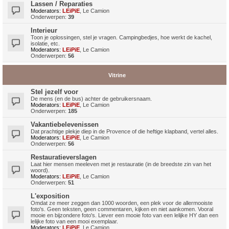
Lassen / Reparaties
Moderators:
LEiPiE
,
Le Camion
Onderwerpen:
39
Interieur
Toon je oplossingen, stel je vragen. Campingbedjes, hoe werkt de kachel,
isolatie, etc.
Moderators:
LEiPiE
,
Le Camion
Onderwerpen:
56
Vitrine
Stel jezelf voor
De mens (en de bus) achter de gebruikersnaam.
Moderators:
LEiPiE
,
Le Camion
Onderwerpen:
185
Vakantiebelevenissen
Dat prachtige plekje diep in de Provence of die heftige klapband, vertel alles.
Moderators:
LEiPiE
,
Le Camion
Onderwerpen:
56
Restauratieverslagen
Laat hier mensen meeleven met je restauratie (in de breedste zin van het
woord).
Moderators:
LEiPiE
,
Le Camion
Onderwerpen:
51
L'exposition
Omdat ze meer zeggen dan 1000 woorden, een plek voor de allermooiste
foto's. Geen teksten, geen commentaren, kijken en niet aankomen. Vooral
mooie en bijzondere foto's. Liever een mooie foto van een lelijke HY dan een
lelijke foto van een mooi exemplaar.
Moderators:
LEiPiE
,
Le Camion