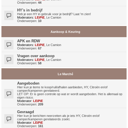
Onderwerpen:
44
HY's in bedrijf
Heb je een HY in gebruik voor je bedrijf? Laat 'm zien!
Moderators:
LEiPiE
,
Le Camion
Onderwerpen:
10
Aankoop & Keuring
APK en RDW
Moderators:
LEiPiE
,
Le Camion
Onderwerpen:
67
Vragen over aankoop
Moderators:
LEiPiE
,
Le Camion
Onderwerpen:
58
Le Marché
Aangeboden
Hier kun je items te koop/ruil/afhalen aanbieden, HY, Citroën en/of
camper/kamperen gerelateerd.
LET OP: Er is geen controle op wat er wordt aangeboden. Het is allemaal op
eigen risico.
Moderator:
LEiPiE
Onderwerpen:
209
Gevraagd
Hier kun je berichten neerzetten als je iets HY, Citroën en/of
camper/kamperen gerelateerds zoekt.
Moderator:
LEiPiE
Onderwerpen:
161