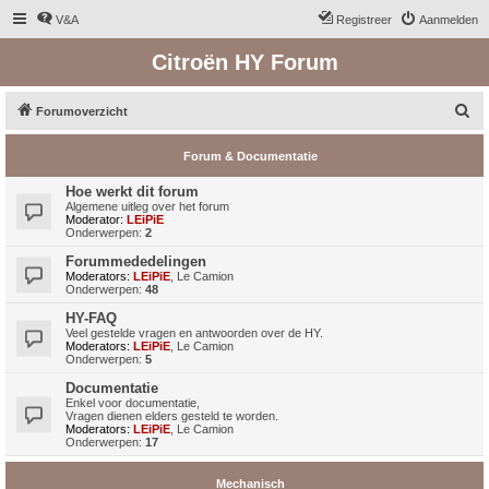
V&A
Registreer
Aanmelden
Citroën HY Forum
Z
Forumoverzicht
o
Forum & Documentatie
e
k
Hoe werkt dit forum
Algemene uitleg over het forum
Moderator:
LEiPiE
Onderwerpen:
2
Forummededelingen
Moderators:
LEiPiE
,
Le Camion
Onderwerpen:
48
HY-FAQ
Veel gestelde vragen en antwoorden over de HY.
Moderators:
LEiPiE
,
Le Camion
Onderwerpen:
5
Documentatie
Enkel voor documentatie,
Vragen dienen elders gesteld te worden.
Moderators:
LEiPiE
,
Le Camion
Onderwerpen:
17
Mechanisch