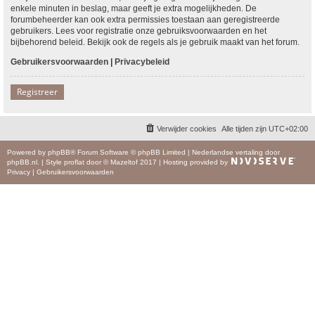
enkele minuten in beslag, maar geeft je extra mogelijkheden. De
forumbeheerder kan ook extra permissies toestaan aan geregistreerde
gebruikers. Lees voor registratie onze gebruiksvoorwaarden en het
bijbehorend beleid. Bekijk ook de regels als je gebruik maakt van het forum.
Gebruikersvoorwaarden
|
Privacybeleid
Registreer
Verwijder cookies
Alle tijden zijn
UTC+02:00
Powered by
phpBB
® Forum Software © phpBB Limited
|
Nederlandse vertaling door
phpBB.nl
.
|
Style
proflat
door ©
Mazeltof
2017
|
Hosting provided by
Privacy
|
Gebruikersvoorwaarden