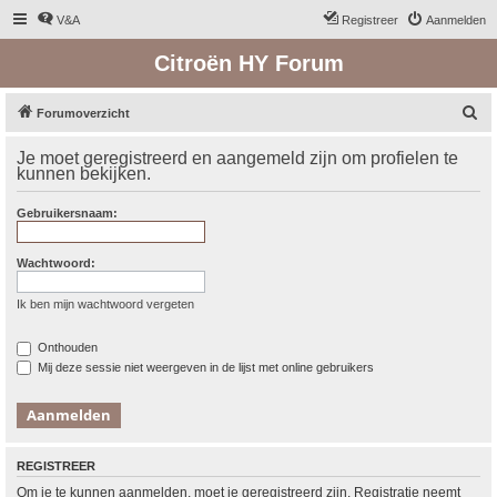
V&A
Registreer
Aanmelden
Citroën HY Forum
Z
Forumoverzicht
o
Je moet geregistreerd en aangemeld zijn om profielen te
e
kunnen bekijken.
k
Gebruikersnaam:
Wachtwoord:
Ik ben mijn wachtwoord vergeten
Onthouden
Mij deze sessie niet weergeven in de lijst met online gebruikers
REGISTREER
Om je te kunnen aanmelden, moet je geregistreerd zijn. Registratie neemt