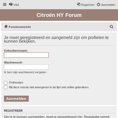
V&A
Registreer
Aanmelden
Citroën HY Forum
Z
Forumoverzicht
o
Je moet geregistreerd en aangemeld zijn om profielen te
e
kunnen bekijken.
k
Gebruikersnaam:
Wachtwoord:
Ik ben mijn wachtwoord vergeten
Onthouden
Mij deze sessie niet weergeven in de lijst met online gebruikers
REGISTREER
Om je te kunnen aanmelden, moet je geregistreerd zijn. Registratie neemt