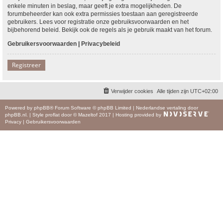
enkele minuten in beslag, maar geeft je extra mogelijkheden. De
forumbeheerder kan ook extra permissies toestaan aan geregistreerde
gebruikers. Lees voor registratie onze gebruiksvoorwaarden en het
bijbehorend beleid. Bekijk ook de regels als je gebruik maakt van het forum.
Gebruikersvoorwaarden
|
Privacybeleid
Registreer
Verwijder cookies
Alle tijden zijn
UTC+02:00
Powered by
phpBB
® Forum Software © phpBB Limited
|
Nederlandse vertaling door
phpBB.nl
.
|
Style
proflat
door ©
Mazeltof
2017
|
Hosting provided by
Privacy
|
Gebruikersvoorwaarden