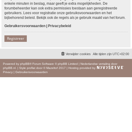
enkele minuten in beslag, maar geeft je extra mogelijkheden. De
forumbeheerder kan ook extra permissies toestaan aan geregistreerde
gebruikers. Lees voor registratie onze gebruiksvoorwaarden en het
bijbehorend beleid. Bekijk ook de regels als je gebruik maakt van het forum.
Gebruikersvoorwaarden
|
Privacybeleid
Registreer
Verwijder cookies
Alle tijden zijn
UTC+02:00
Powered by
phpBB
® Forum Software © phpBB Limited
|
Nederlandse vertaling door
phpBB.nl
.
|
Style
proflat
door ©
Mazeltof
2017
|
Hosting provided by
Privacy
|
Gebruikersvoorwaarden