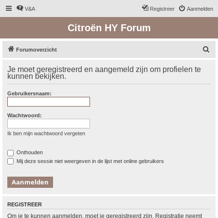
V&A
Registreer
Aanmelden
Citroën HY Forum
Z
Forumoverzicht
o
Je moet geregistreerd en aangemeld zijn om profielen te
e
kunnen bekijken.
k
Gebruikersnaam:
Wachtwoord:
Ik ben mijn wachtwoord vergeten
Onthouden
Mij deze sessie niet weergeven in de lijst met online gebruikers
REGISTREER
Om je te kunnen aanmelden, moet je geregistreerd zijn. Registratie neemt