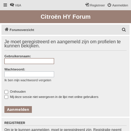
V&A
Registreer
Aanmelden
Citroën HY Forum
Z
Forumoverzicht
o
Je moet geregistreerd en aangemeld zijn om profielen te
e
kunnen bekijken.
k
Gebruikersnaam:
Wachtwoord:
Ik ben mijn wachtwoord vergeten
Onthouden
Mij deze sessie niet weergeven in de lijst met online gebruikers
REGISTREER
Om je te kunnen aanmelden, moet je geregistreerd zijn. Registratie neemt