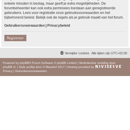
enkele minuten in beslag, maar geeft je extra mogelijkheden. De
forumbeheerder kan ook extra permissies toestaan aan geregistreerde
gebruikers. Lees voor registratie onze gebruiksvoorwaarden en het
bijbehorend beleid. Bekijk ook de regels als je gebruik maakt van het forum.
Gebruikersvoorwaarden
|
Privacybeleid
Registreer
Verwijder cookies
Alle tijden zijn
UTC+02:00
Powered by
phpBB
® Forum Software © phpBB Limited
|
Nederlandse vertaling door
phpBB.nl
.
|
Style
proflat
door ©
Mazeltof
2017
|
Hosting provided by
Privacy
|
Gebruikersvoorwaarden