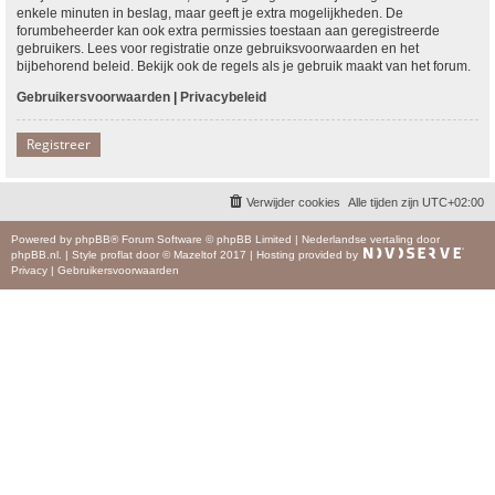
enkele minuten in beslag, maar geeft je extra mogelijkheden. De
forumbeheerder kan ook extra permissies toestaan aan geregistreerde
gebruikers. Lees voor registratie onze gebruiksvoorwaarden en het
bijbehorend beleid. Bekijk ook de regels als je gebruik maakt van het forum.
Gebruikersvoorwaarden
|
Privacybeleid
Registreer
Verwijder cookies
Alle tijden zijn
UTC+02:00
Powered by
phpBB
® Forum Software © phpBB Limited
|
Nederlandse vertaling door
phpBB.nl
.
|
Style
proflat
door ©
Mazeltof
2017
|
Hosting provided by
Privacy
|
Gebruikersvoorwaarden