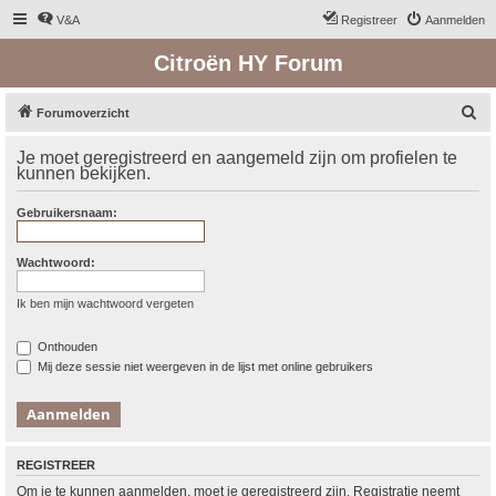
V&A
Registreer
Aanmelden
Citroën HY Forum
Z
Forumoverzicht
o
Je moet geregistreerd en aangemeld zijn om profielen te
e
kunnen bekijken.
k
Gebruikersnaam:
Wachtwoord:
Ik ben mijn wachtwoord vergeten
Onthouden
Mij deze sessie niet weergeven in de lijst met online gebruikers
REGISTREER
Om je te kunnen aanmelden, moet je geregistreerd zijn. Registratie neemt