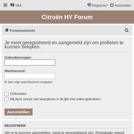
V&A
Registreer
Aanmelden
Citroën HY Forum
Z
Forumoverzicht
o
Je moet geregistreerd en aangemeld zijn om profielen te
e
kunnen bekijken.
k
Gebruikersnaam:
Wachtwoord:
Ik ben mijn wachtwoord vergeten
Onthouden
Mij deze sessie niet weergeven in de lijst met online gebruikers
REGISTREER
Om je te kunnen aanmelden, moet je geregistreerd zijn. Registratie neemt