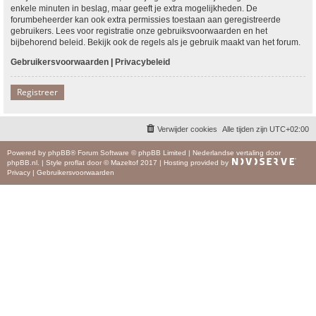
enkele minuten in beslag, maar geeft je extra mogelijkheden. De
forumbeheerder kan ook extra permissies toestaan aan geregistreerde
gebruikers. Lees voor registratie onze gebruiksvoorwaarden en het
bijbehorend beleid. Bekijk ook de regels als je gebruik maakt van het forum.
Gebruikersvoorwaarden
|
Privacybeleid
Registreer
Verwijder cookies
Alle tijden zijn
UTC+02:00
Powered by
phpBB
® Forum Software © phpBB Limited
|
Nederlandse vertaling door
phpBB.nl
.
|
Style
proflat
door ©
Mazeltof
2017
|
Hosting provided by
Privacy
|
Gebruikersvoorwaarden