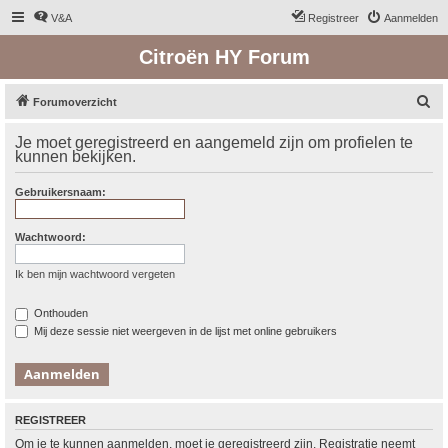
V&A
Registreer
Aanmelden
Citroën HY Forum
Z
Forumoverzicht
o
Je moet geregistreerd en aangemeld zijn om profielen te
e
kunnen bekijken.
k
Gebruikersnaam:
Wachtwoord:
Ik ben mijn wachtwoord vergeten
Onthouden
Mij deze sessie niet weergeven in de lijst met online gebruikers
REGISTREER
Om je te kunnen aanmelden, moet je geregistreerd zijn. Registratie neemt