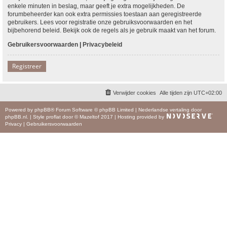
enkele minuten in beslag, maar geeft je extra mogelijkheden. De
forumbeheerder kan ook extra permissies toestaan aan geregistreerde
gebruikers. Lees voor registratie onze gebruiksvoorwaarden en het
bijbehorend beleid. Bekijk ook de regels als je gebruik maakt van het forum.
Gebruikersvoorwaarden
|
Privacybeleid
Registreer
Verwijder cookies
Alle tijden zijn
UTC+02:00
Powered by
phpBB
® Forum Software © phpBB Limited
|
Nederlandse vertaling door
phpBB.nl
.
|
Style
proflat
door ©
Mazeltof
2017
|
Hosting provided by
Privacy
|
Gebruikersvoorwaarden