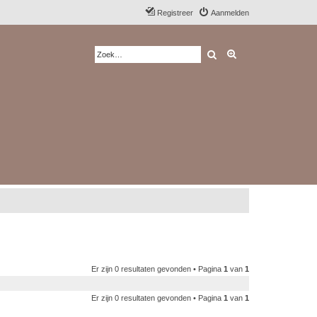
Registreer
Aanmelden
Zoek
Uitgebreid zoeken
Er zijn 0 resultaten gevonden • Pagina
1
van
1
Er zijn 0 resultaten gevonden • Pagina
1
van
1