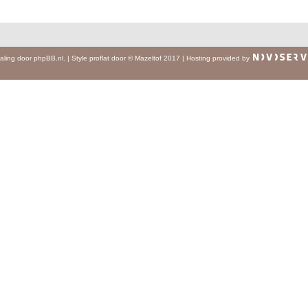
aling door
phpBB.nl
.
|
Style
proflat
door ©
Mazeltof
2017
|
Hosting provided by