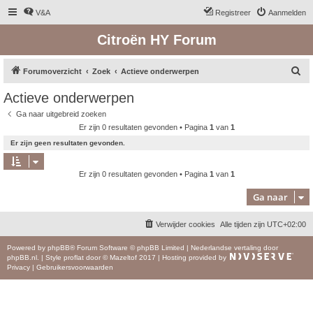
V&A
Registreer
Aanmelden
Citroën HY Forum
Z
Forumoverzicht
Zoek
Actieve onderwerpen
o
Actieve onderwerpen
e
Ga naar uitgebreid zoeken
k
Er zijn 0 resultaten gevonden • Pagina
1
van
1
Er zijn geen resultaten gevonden.
Er zijn 0 resultaten gevonden • Pagina
1
van
1
Ga naar
Verwijder cookies
Alle tijden zijn
UTC+02:00
Powered by
phpBB
® Forum Software © phpBB Limited
|
Nederlandse vertaling door
phpBB.nl
.
|
Style
proflat
door ©
Mazeltof
2017
|
Hosting provided by
Privacy
|
Gebruikersvoorwaarden