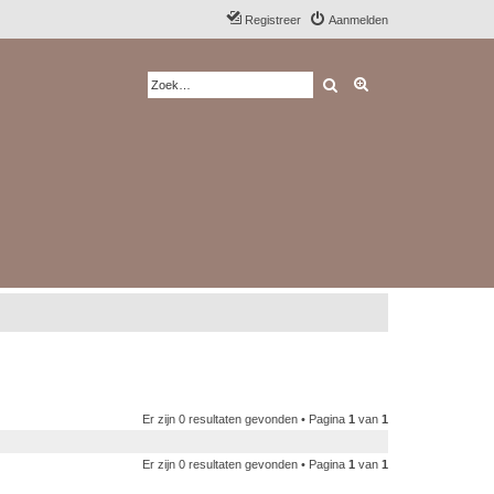
Registreer
Aanmelden
Zoek
Uitgebreid zoeken
Er zijn 0 resultaten gevonden • Pagina
1
van
1
Er zijn 0 resultaten gevonden • Pagina
1
van
1