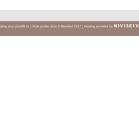
aling door
phpBB.nl
.
|
Style
proflat
door ©
Mazeltof
2017
|
Hosting provided by