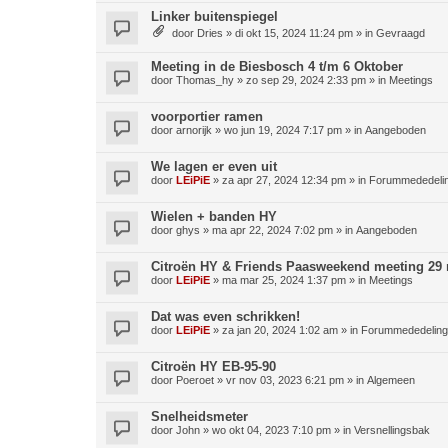
Linker buitenspiegel
door
Dries
»
di okt 15, 2024 11:24 pm
» in
Gevraagd
Meeting in de Biesbosch 4 t/m 6 Oktober
door
Thomas_hy
»
zo sep 29, 2024 2:33 pm
» in
Meetings
voorportier ramen
door
arnorijk
»
wo jun 19, 2024 7:17 pm
» in
Aangeboden
We lagen er even uit
door
LEiPiE
»
za apr 27, 2024 12:34 pm
» in
Forummededeli
Wielen + banden HY
door
ghys
»
ma apr 22, 2024 7:02 pm
» in
Aangeboden
Citroën HY & Friends Paasweekend meeting 29 m
door
LEiPiE
»
ma mar 25, 2024 1:37 pm
» in
Meetings
Dat was even schrikken!
door
LEiPiE
»
za jan 20, 2024 1:02 am
» in
Forummededelin
Citroën HY EB-95-90
door
Poeroet
»
vr nov 03, 2023 6:21 pm
» in
Algemeen
Snelheidsmeter
door
John
»
wo okt 04, 2023 7:10 pm
» in
Versnellingsbak