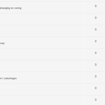
0
phanging en vering
0
0
0
koop
0
0
0
m / zekeringen
0
0