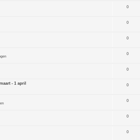
0
0
0
0
ngen
0
aart - 1 april
0
0
gen
0
0