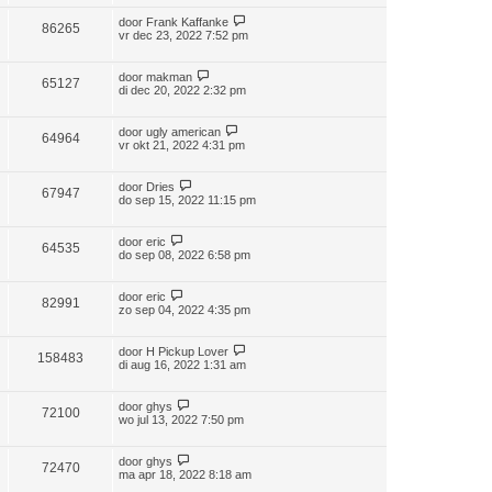
door
Frank Kaffanke
86265
vr dec 23, 2022 7:52 pm
door
makman
65127
di dec 20, 2022 2:32 pm
door
ugly american
64964
vr okt 21, 2022 4:31 pm
door
Dries
67947
do sep 15, 2022 11:15 pm
door
eric
64535
do sep 08, 2022 6:58 pm
door
eric
82991
zo sep 04, 2022 4:35 pm
door
H Pickup Lover
158483
di aug 16, 2022 1:31 am
door
ghys
72100
wo jul 13, 2022 7:50 pm
door
ghys
72470
ma apr 18, 2022 8:18 am