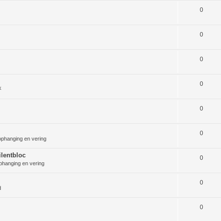
0
0
0
0
k
0
0
ophanging en vering
lentbloc
0
phanging en vering
0
d
0