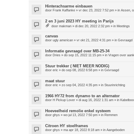
Hinterachsarme einbauen
door
Frank Kaffanke
»
vr dec 23, 2022 7:52 pm
» in
Assen, o
2 en 3 juni 2023 HY meeting in Parijs
door
makman
»
di dec 20, 2022 2:32 pm
» in
Meetings
canvas
door
ugly american
»
vr okt 21, 2022 4:31 pm
» in
Gevraagd
Informatie gevraagd over MB-25-34
door
Dries
»
do sep 15, 2022 11:15 pm
» in
Vragen over aan
Stuur trekker ( NIET MEER NODIG)
door
eric
»
do sep 08, 2022 6:58 pm
» in
Gevraagd
maat stuur
door
eric
»
zo sep 04, 2022 4:35 pm
» in
Stuurinrichting
1966 HY72 from dynamo to an alternator
door
H Pickup Lover
»
di aug 16, 2022 1:31 am
» in
Kabelboo
Hoeveelheid remolie enkel systeem
door
ghys
»
wo jul 13, 2022 7:50 pm
» in
Remmen
Citroen HY stoelframes
door
ghys
»
ma apr 18, 2022 8:18 am
» in
Aangeboden