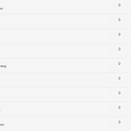
0
en
0
0
0
0
hting
0
0
0
n
0
een