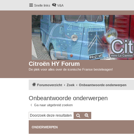
Snelle links
V&A
Citroën HY Forum
De plek voor alles over de iconische Franse bestelwagen!
Forumoverzicht
Zoek
Onbeantwoorde onderwerpen
Onbeantwoorde onderwerpen
Ga naar uitgebreid zoeken
Zoek
Uitgebreid zoeken
ONDERWERPEN