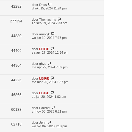
door
Dries
42282
di okt 15, 2024 11:24 pm
door
Thomas_hy
277394
zo sep 29, 2024 2:33 pm
door
arnorijk
44880
wo jun 19, 2024 7:17 pm
door
LEiPiE
44409
za apr 27, 2024 12:34 pm
door
ghys
44364
ma apr 22, 2024 7:02 pm
door
LEiPiE
44226
ma mar 25, 2024 1:37 pm
door
LEiPiE
46865
za jan 20, 2024 1:02 am
door
Poeroet
60133
vr nov 03, 2023 6:21 pm
door
John
62718
wo okt 04, 2023 7:10 pm