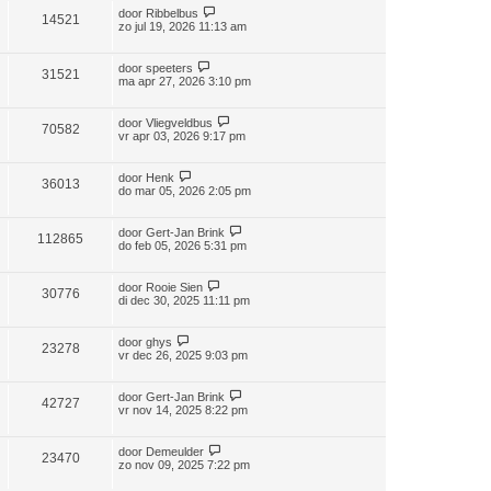
door
Ribbelbus
14521
zo jul 19, 2026 11:13 am
door
speeters
31521
ma apr 27, 2026 3:10 pm
door
Vliegveldbus
70582
vr apr 03, 2026 9:17 pm
door
Henk
36013
do mar 05, 2026 2:05 pm
door
Gert-Jan Brink
112865
do feb 05, 2026 5:31 pm
door
Rooie Sien
30776
di dec 30, 2025 11:11 pm
door
ghys
23278
vr dec 26, 2025 9:03 pm
door
Gert-Jan Brink
42727
vr nov 14, 2025 8:22 pm
door
Demeulder
23470
zo nov 09, 2025 7:22 pm