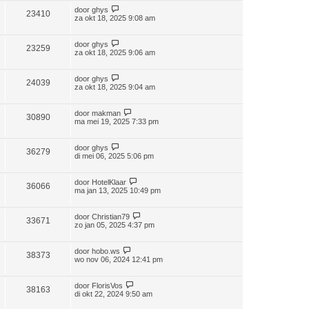
door
ghys
23410
za okt 18, 2025 9:08 am
door
ghys
23259
za okt 18, 2025 9:06 am
door
ghys
24039
za okt 18, 2025 9:04 am
door
makman
30890
ma mei 19, 2025 7:33 pm
door
ghys
36279
di mei 06, 2025 5:06 pm
door
HotelKlaar
36066
ma jan 13, 2025 10:49 pm
door
Christian79
33671
zo jan 05, 2025 4:37 pm
door
hobo.ws
38373
wo nov 06, 2024 12:41 pm
door
FlorisVos
38163
di okt 22, 2024 9:50 am