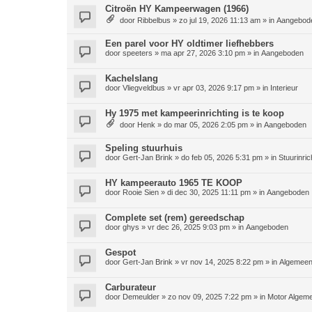
Citroën HY Kampeerwagen (1966)
door
Ribbelbus
»
zo jul 19, 2026 11:13 am
» in
Aangebod
Een parel voor HY oldtimer liefhebbers
door
speeters
»
ma apr 27, 2026 3:10 pm
» in
Aangeboden
Kachelslang
door
Vliegveldbus
»
vr apr 03, 2026 9:17 pm
» in
Interieur
Hy 1975 met kampeerinrichting is te koop
door
Henk
»
do mar 05, 2026 2:05 pm
» in
Aangeboden
Speling stuurhuis
door
Gert-Jan Brink
»
do feb 05, 2026 5:31 pm
» in
Stuurinric
HY kampeerauto 1965 TE KOOP
door
Rooie Sien
»
di dec 30, 2025 11:11 pm
» in
Aangeboden
Complete set (rem) gereedschap
door
ghys
»
vr dec 26, 2025 9:03 pm
» in
Aangeboden
Gespot
door
Gert-Jan Brink
»
vr nov 14, 2025 8:22 pm
» in
Algemee
Carburateur
door
Demeulder
»
zo nov 09, 2025 7:22 pm
» in
Motor Algem