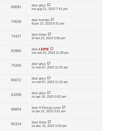
door
ghys
69091
ma aug 21, 2023 7:41 pm
door
fverelst
74629
di jun 13, 2023 8:31 am
door
Dries
73427
di mei 23, 2023 3:56 pm
door
LEiPiE
62965
ma mei 22, 2023 11:38 pm
door
ghys
75260
zo mei 07, 2023 11:33 am
door
ghys
66072
zo mei 07, 2023 11:19 am
door
ghys
63208
zo apr 16, 2023 9:02 am
door
H Pickup Lover
66854
zo jan 22, 2023 3:01 am
door
Dries
65314
za dec 31, 2022 5:03 pm