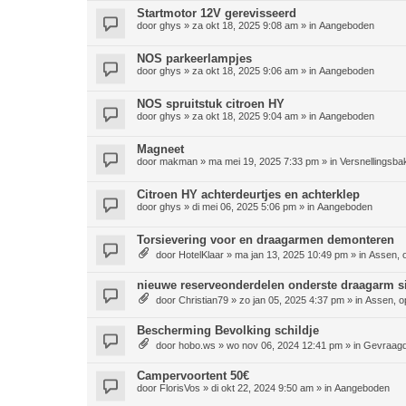
Startmotor 12V gerevisseerd
door
ghys
»
za okt 18, 2025 9:08 am
» in
Aangeboden
NOS parkeerlampjes
door
ghys
»
za okt 18, 2025 9:06 am
» in
Aangeboden
NOS spruitstuk citroen HY
door
ghys
»
za okt 18, 2025 9:04 am
» in
Aangeboden
Magneet
door
makman
»
ma mei 19, 2025 7:33 pm
» in
Versnellingsba
Citroen HY achterdeurtjes en achterklep
door
ghys
»
di mei 06, 2025 5:06 pm
» in
Aangeboden
Torsievering voor en draagarmen demonteren
door
HotelKlaar
»
ma jan 13, 2025 10:49 pm
» in
Assen, 
nieuwe reserveonderdelen onderste draagarm si
door
Christian79
»
zo jan 05, 2025 4:37 pm
» in
Assen, o
Bescherming Bevolking schildje
door
hobo.ws
»
wo nov 06, 2024 12:41 pm
» in
Gevraag
Campervoortent 50€
door
FlorisVos
»
di okt 22, 2024 9:50 am
» in
Aangeboden