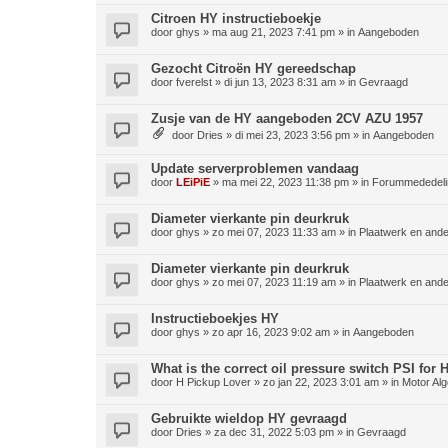
Citroen HY instructieboekje
door
ghys
»
ma aug 21, 2023 7:41 pm
» in
Aangeboden
Gezocht Citroën HY gereedschap
door
fverelst
»
di jun 13, 2023 8:31 am
» in
Gevraagd
Zusje van de HY aangeboden 2CV AZU 1957
door
Dries
»
di mei 23, 2023 3:56 pm
» in
Aangeboden
Update serverproblemen vandaag
door
LEiPiE
»
ma mei 22, 2023 11:38 pm
» in
Forummededeli
Diameter vierkante pin deurkruk
door
ghys
»
zo mei 07, 2023 11:33 am
» in
Plaatwerk en ande
Diameter vierkante pin deurkruk
door
ghys
»
zo mei 07, 2023 11:19 am
» in
Plaatwerk en ande
Instructieboekjes HY
door
ghys
»
zo apr 16, 2023 9:02 am
» in
Aangeboden
What is the correct oil pressure switch PSI for
door
H Pickup Lover
»
zo jan 22, 2023 3:01 am
» in
Motor Al
Gebruikte wieldop HY gevraagd
door
Dries
»
za dec 31, 2022 5:03 pm
» in
Gevraagd