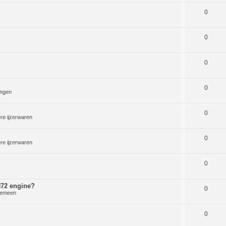
0
0
0
0
ngen
0
re ijzerwaren
0
re ijzerwaren
0
 H72 engine?
0
gemeen
0