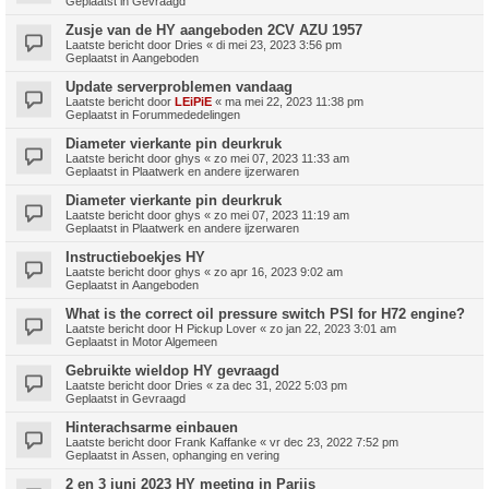
Geplaatst in
Gevraagd
Zusje van de HY aangeboden 2CV AZU 1957
Laatste bericht door
Dries
«
di mei 23, 2023 3:56 pm
Geplaatst in
Aangeboden
Update serverproblemen vandaag
Laatste bericht door
LEiPiE
«
ma mei 22, 2023 11:38 pm
Geplaatst in
Forummededelingen
Diameter vierkante pin deurkruk
Laatste bericht door
ghys
«
zo mei 07, 2023 11:33 am
Geplaatst in
Plaatwerk en andere ijzerwaren
Diameter vierkante pin deurkruk
Laatste bericht door
ghys
«
zo mei 07, 2023 11:19 am
Geplaatst in
Plaatwerk en andere ijzerwaren
Instructieboekjes HY
Laatste bericht door
ghys
«
zo apr 16, 2023 9:02 am
Geplaatst in
Aangeboden
What is the correct oil pressure switch PSI for H72 engine?
Laatste bericht door
H Pickup Lover
«
zo jan 22, 2023 3:01 am
Geplaatst in
Motor Algemeen
Gebruikte wieldop HY gevraagd
Laatste bericht door
Dries
«
za dec 31, 2022 5:03 pm
Geplaatst in
Gevraagd
Hinterachsarme einbauen
Laatste bericht door
Frank Kaffanke
«
vr dec 23, 2022 7:52 pm
Geplaatst in
Assen, ophanging en vering
2 en 3 juni 2023 HY meeting in Parijs