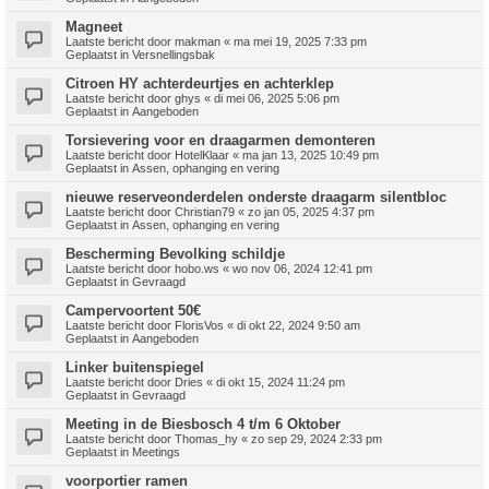
Magneet
Laatste bericht door
makman
«
ma mei 19, 2025 7:33 pm
Geplaatst in
Versnellingsbak
Citroen HY achterdeurtjes en achterklep
Laatste bericht door
ghys
«
di mei 06, 2025 5:06 pm
Geplaatst in
Aangeboden
Torsievering voor en draagarmen demonteren
Laatste bericht door
HotelKlaar
«
ma jan 13, 2025 10:49 pm
Geplaatst in
Assen, ophanging en vering
nieuwe reserveonderdelen onderste draagarm silentbloc
Laatste bericht door
Christian79
«
zo jan 05, 2025 4:37 pm
Geplaatst in
Assen, ophanging en vering
Bescherming Bevolking schildje
Laatste bericht door
hobo.ws
«
wo nov 06, 2024 12:41 pm
Geplaatst in
Gevraagd
Campervoortent 50€
Laatste bericht door
FlorisVos
«
di okt 22, 2024 9:50 am
Geplaatst in
Aangeboden
Linker buitenspiegel
Laatste bericht door
Dries
«
di okt 15, 2024 11:24 pm
Geplaatst in
Gevraagd
Meeting in de Biesbosch 4 t/m 6 Oktober
Laatste bericht door
Thomas_hy
«
zo sep 29, 2024 2:33 pm
Geplaatst in
Meetings
voorportier ramen