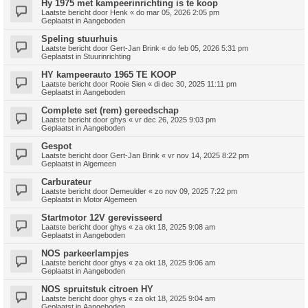
Hy 1975 met kampeerinrichting is te koop
Laatste bericht door
Henk
«
do mar 05, 2026 2:05 pm
Geplaatst in
Aangeboden
Speling stuurhuis
Laatste bericht door
Gert-Jan Brink
«
do feb 05, 2026 5:31 pm
Geplaatst in
Stuurinrichting
HY kampeerauto 1965 TE KOOP
Laatste bericht door
Rooie Sien
«
di dec 30, 2025 11:11 pm
Geplaatst in
Aangeboden
Complete set (rem) gereedschap
Laatste bericht door
ghys
«
vr dec 26, 2025 9:03 pm
Geplaatst in
Aangeboden
Gespot
Laatste bericht door
Gert-Jan Brink
«
vr nov 14, 2025 8:22 pm
Geplaatst in
Algemeen
Carburateur
Laatste bericht door
Demeulder
«
zo nov 09, 2025 7:22 pm
Geplaatst in
Motor Algemeen
Startmotor 12V gerevisseerd
Laatste bericht door
ghys
«
za okt 18, 2025 9:08 am
Geplaatst in
Aangeboden
NOS parkeerlampjes
Laatste bericht door
ghys
«
za okt 18, 2025 9:06 am
Geplaatst in
Aangeboden
NOS spruitstuk citroen HY
Laatste bericht door
ghys
«
za okt 18, 2025 9:04 am
Geplaatst in
Aangeboden