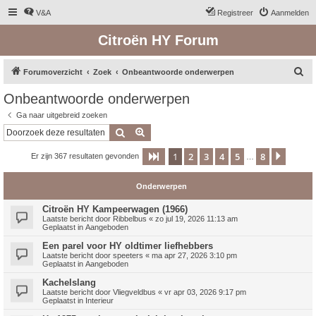
V&A
Registreer
Aanmelden
Citroën HY Forum
Z
Forumoverzicht
Zoek
Onbeantwoorde onderwerpen
o
Onbeantwoorde onderwerpen
e
Ga naar uitgebreid zoeken
k
Zoek
Uitgebreid zoeken
1
2
3
4
5
8
Pagina
1
van
8
Volge
Er zijn 367 resultaten gevonden
…
Onderwerpen
Citroën HY Kampeerwagen (1966)
Laatste bericht door
Ribbelbus
«
zo jul 19, 2026 11:13 am
Geplaatst in
Aangeboden
Een parel voor HY oldtimer liefhebbers
Laatste bericht door
speeters
«
ma apr 27, 2026 3:10 pm
Geplaatst in
Aangeboden
Kachelslang
Laatste bericht door
Vliegveldbus
«
vr apr 03, 2026 9:17 pm
Geplaatst in
Interieur