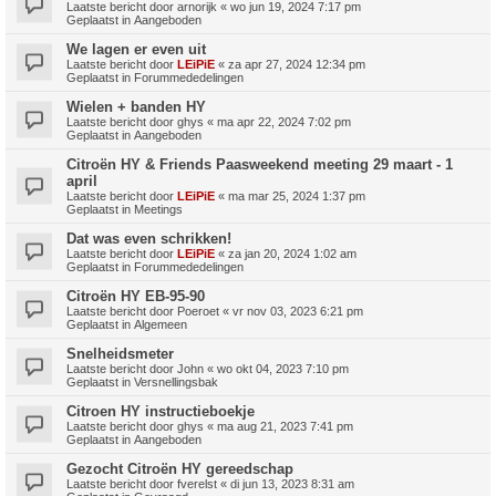
Laatste bericht door
arnorijk
«
wo jun 19, 2024 7:17 pm
Geplaatst in
Aangeboden
We lagen er even uit
Laatste bericht door
LEiPiE
«
za apr 27, 2024 12:34 pm
Geplaatst in
Forummededelingen
Wielen + banden HY
Laatste bericht door
ghys
«
ma apr 22, 2024 7:02 pm
Geplaatst in
Aangeboden
Citroën HY & Friends Paasweekend meeting 29 maart - 1
april
Laatste bericht door
LEiPiE
«
ma mar 25, 2024 1:37 pm
Geplaatst in
Meetings
Dat was even schrikken!
Laatste bericht door
LEiPiE
«
za jan 20, 2024 1:02 am
Geplaatst in
Forummededelingen
Citroën HY EB-95-90
Laatste bericht door
Poeroet
«
vr nov 03, 2023 6:21 pm
Geplaatst in
Algemeen
Snelheidsmeter
Laatste bericht door
John
«
wo okt 04, 2023 7:10 pm
Geplaatst in
Versnellingsbak
Citroen HY instructieboekje
Laatste bericht door
ghys
«
ma aug 21, 2023 7:41 pm
Geplaatst in
Aangeboden
Gezocht Citroën HY gereedschap
Laatste bericht door
fverelst
«
di jun 13, 2023 8:31 am