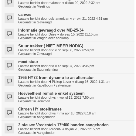
Laatste bericht door
makman
«
di dec 20, 2022 2:32 pm
Geplaatst in
Meetings
canvas
Laatste bericht door
ugly american
«
vr okt 21, 2022 4:31 pm
Geplaatst in
Gevraagd
Informatie gevraagd over MB-25-34
Laatste bericht door
Dries
«
do sep 15, 2022 11:15 pm
Geplaatst in
Vragen over aankoop
Stuur trekker ( NIET MEER NODIG)
Laatste bericht door
eric
«
do sep 08, 2022 6:58 pm
Geplaatst in
Gevraagd
maat stuur
Laatste bericht door
eric
«
zo sep 04, 2022 4:35 pm
Geplaatst in
Stuurinrichting
1966 HY72 from dynamo to an alternator
Laatste bericht door
H Pickup Lover
«
di aug 16, 2022 1:31 am
Geplaatst in
Kabelboom / zekeringen
Hoeveelheid remolie enkel systeem
Laatste bericht door
ghys
«
wo jul 13, 2022 7:50 pm
Geplaatst in
Remmen
Citroen HY stoelframes
Laatste bericht door
ghys
«
ma apr 18, 2022 8:18 am
Geplaatst in
Aangeboden
2 nieuwe Vredestein 17*400 banden aangeboden
Laatste bericht door
JeroenN
«
do jan 20, 2022 9:15 pm
Geplaatst in
Aangeboden