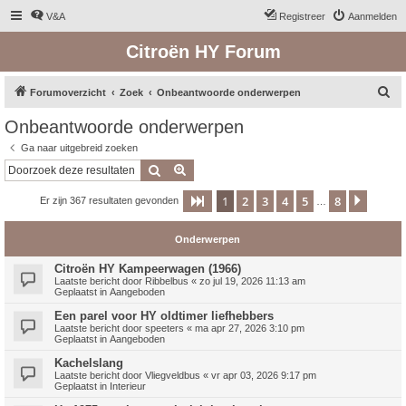
V&A
Registreer
Aanmelden
Citroën HY Forum
Z
Forumoverzicht
Zoek
Onbeantwoorde onderwerpen
o
Onbeantwoorde onderwerpen
e
Ga naar uitgebreid zoeken
k
Zoek
Uitgebreid zoeken
1
2
3
4
5
8
Pagina
1
van
8
Volge
Er zijn 367 resultaten gevonden
…
Onderwerpen
Citroën HY Kampeerwagen (1966)
Laatste bericht door
Ribbelbus
«
zo jul 19, 2026 11:13 am
Geplaatst in
Aangeboden
Een parel voor HY oldtimer liefhebbers
Laatste bericht door
speeters
«
ma apr 27, 2026 3:10 pm
Geplaatst in
Aangeboden
Kachelslang
Laatste bericht door
Vliegveldbus
«
vr apr 03, 2026 9:17 pm
Geplaatst in
Interieur