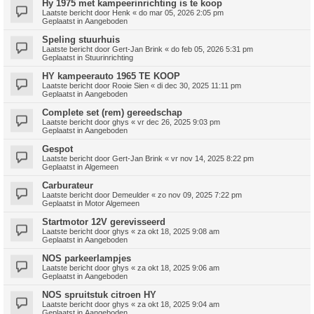
Hy 1975 met kampeerinrichting is te koop
Laatste bericht door
Henk
«
do mar 05, 2026 2:05 pm
Geplaatst in
Aangeboden
Speling stuurhuis
Laatste bericht door
Gert-Jan Brink
«
do feb 05, 2026 5:31 pm
Geplaatst in
Stuurinrichting
HY kampeerauto 1965 TE KOOP
Laatste bericht door
Rooie Sien
«
di dec 30, 2025 11:11 pm
Geplaatst in
Aangeboden
Complete set (rem) gereedschap
Laatste bericht door
ghys
«
vr dec 26, 2025 9:03 pm
Geplaatst in
Aangeboden
Gespot
Laatste bericht door
Gert-Jan Brink
«
vr nov 14, 2025 8:22 pm
Geplaatst in
Algemeen
Carburateur
Laatste bericht door
Demeulder
«
zo nov 09, 2025 7:22 pm
Geplaatst in
Motor Algemeen
Startmotor 12V gerevisseerd
Laatste bericht door
ghys
«
za okt 18, 2025 9:08 am
Geplaatst in
Aangeboden
NOS parkeerlampjes
Laatste bericht door
ghys
«
za okt 18, 2025 9:06 am
Geplaatst in
Aangeboden
NOS spruitstuk citroen HY
Laatste bericht door
ghys
«
za okt 18, 2025 9:04 am
Geplaatst in
Aangeboden