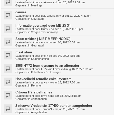
Laatste bericht door
makman
«
di dec 20, 2022 2:32 pm
Geplaatst in
Meetings
canvas
Laatste bericht door
ugly american
«
vr okt 21, 2022 4:31 pm
Geplaatst in
Gevraagd
Informatie gevraagd over MB-25-34
Laatste bericht door
Dries
«
do sep 15, 2022 11:15 pm
Geplaatst in
Vragen over aankoop
Stuur trekker ( NIET MEER NODIG)
Laatste bericht door
eric
«
do sep 08, 2022 6:58 pm
Geplaatst in
Gevraagd
maat stuur
Laatste bericht door
eric
«
zo sep 04, 2022 4:35 pm
Geplaatst in
Stuurinrichting
1966 HY72 from dynamo to an alternator
Laatste bericht door
H Pickup Lover
«
di aug 16, 2022 1:31 am
Geplaatst in
Kabelboom / zekeringen
Hoeveelheid remolie enkel systeem
Laatste bericht door
ghys
«
wo jul 13, 2022 7:50 pm
Geplaatst in
Remmen
Citroen HY stoelframes
Laatste bericht door
ghys
«
ma apr 18, 2022 8:18 am
Geplaatst in
Aangeboden
2 nieuwe Vredestein 17*400 banden aangeboden
Laatste bericht door
JeroenN
«
do jan 20, 2022 9:15 pm
Geplaatst in
Aangeboden