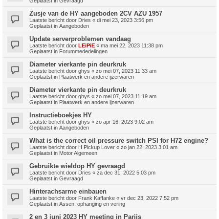
Geplaatst in
Gevraagd
Zusje van de HY aangeboden 2CV AZU 1957
Laatste bericht door
Dries
«
di mei 23, 2023 3:56 pm
Geplaatst in
Aangeboden
Update serverproblemen vandaag
Laatste bericht door
LEiPiE
«
ma mei 22, 2023 11:38 pm
Geplaatst in
Forummededelingen
Diameter vierkante pin deurkruk
Laatste bericht door
ghys
«
zo mei 07, 2023 11:33 am
Geplaatst in
Plaatwerk en andere ijzerwaren
Diameter vierkante pin deurkruk
Laatste bericht door
ghys
«
zo mei 07, 2023 11:19 am
Geplaatst in
Plaatwerk en andere ijzerwaren
Instructieboekjes HY
Laatste bericht door
ghys
«
zo apr 16, 2023 9:02 am
Geplaatst in
Aangeboden
What is the correct oil pressure switch PSI for H72 engine?
Laatste bericht door
H Pickup Lover
«
zo jan 22, 2023 3:01 am
Geplaatst in
Motor Algemeen
Gebruikte wieldop HY gevraagd
Laatste bericht door
Dries
«
za dec 31, 2022 5:03 pm
Geplaatst in
Gevraagd
Hinterachsarme einbauen
Laatste bericht door
Frank Kaffanke
«
vr dec 23, 2022 7:52 pm
Geplaatst in
Assen, ophanging en vering
2 en 3 juni 2023 HY meeting in Parijs