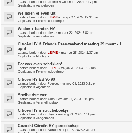
Laatste bericht door
arnorijk
«
wo jun 19, 2024 7:17 pm
Geplaatst in
Aangeboden
We lagen er even uit
Laatste bericht door
LEiPiE
«
za apr 27, 2024 12:34 pm
Geplaatst in
Forummededelingen
Wielen + banden HY
Laatste bericht door
ghys
«
ma apr 22, 2024 7:02 pm
Geplaatst in
Aangeboden
Citroën HY & Friends Paasweekend meeting 29 maart - 1
april
Laatste bericht door
LEiPiE
«
ma mar 25, 2024 1:37 pm
Geplaatst in
Meetings
Dat was even schrikken!
Laatste bericht door
LEiPiE
«
za jan 20, 2024 1:02 am
Geplaatst in
Forummededelingen
Citroën HY EB-95-90
Laatste bericht door
Poeroet
«
vr nov 03, 2023 6:21 pm
Geplaatst in
Algemeen
Snelheidsmeter
Laatste bericht door
John
«
wo okt 04, 2023 7:10 pm
Geplaatst in
Versnellingsbak
Citroen HY instructieboekje
Laatste bericht door
ghys
«
ma aug 21, 2023 7:41 pm
Geplaatst in
Aangeboden
Gezocht Citroën HY gereedschap
Laatste bericht door
fverelst
«
di jun 13, 2023 8:31 am