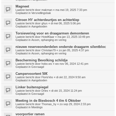
Magneet
Laatste bericht door
makman
«
ma mei 19, 2025 7:33 pm
Geplaatst in
Versnellingsbak
Citroen HY achterdeurtjes en achterklep
Laatste bericht door
ghys
«
di mei 06, 2025 5:06 pm
Geplaatst in
Aangeboden
Torsievering voor en draagarmen demonteren
Laatste bericht door
HotelKlaar
«
ma jan 13, 2025 10:49 pm
Geplaatst in
Assen, ophanging en vering
nieuwe reserveonderdelen onderste draagarm silentbloc
Laatste bericht door
Christian79
«
zo jan 05, 2025 4:37 pm
Geplaatst in
Assen, ophanging en vering
Bescherming Bevolking schildje
Laatste bericht door
hobo.ws
«
wo nov 06, 2024 12:41 pm
Geplaatst in
Gevraagd
Campervoortent 50€
Laatste bericht door
FlorisVos
«
di okt 22, 2024 9:50 am
Geplaatst in
Aangeboden
Linker buitenspiegel
Laatste bericht door
Dries
«
di okt 15, 2024 11:24 pm
Geplaatst in
Gevraagd
Meeting in de Biesbosch 4 t/m 6 Oktober
Laatste bericht door
Thomas_hy
«
zo sep 29, 2024 2:33 pm
Geplaatst in
Meetings
voorportier ramen