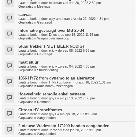
Laatste bericht door
makman
«
di dec 20, 2022 2:32 pm
Geplaatst in
Meetings
canvas
Laatste bericht door
ugly american
«
vr okt 21, 2022 4:31 pm
Geplaatst in
Gevraagd
Informatie gevraagd over MB-25-34
Laatste bericht door
Dries
«
do sep 15, 2022 11:15 pm
Geplaatst in
Vragen over aankoop
Stuur trekker ( NIET MEER NODIG)
Laatste bericht door
eric
«
do sep 08, 2022 6:58 pm
Geplaatst in
Gevraagd
maat stuur
Laatste bericht door
eric
«
zo sep 04, 2022 4:35 pm
Geplaatst in
Stuurinrichting
1966 HY72 from dynamo to an alternator
Laatste bericht door
H Pickup Lover
«
di aug 16, 2022 1:31 am
Geplaatst in
Kabelboom / zekeringen
Hoeveelheid remolie enkel systeem
Laatste bericht door
ghys
«
wo jul 13, 2022 7:50 pm
Geplaatst in
Remmen
Citroen HY stoelframes
Laatste bericht door
ghys
«
ma apr 18, 2022 8:18 am
Geplaatst in
Aangeboden
2 nieuwe Vredestein 17*400 banden aangeboden
Laatste bericht door
JeroenN
«
do jan 20, 2022 9:15 pm
Geplaatst in
Aangeboden