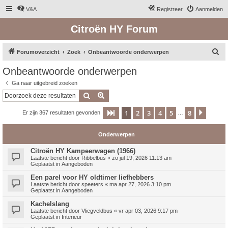
V&A
Registreer
Aanmelden
Citroën HY Forum
Z
Forumoverzicht
Zoek
Onbeantwoorde onderwerpen
o
Onbeantwoorde onderwerpen
e
Ga naar uitgebreid zoeken
k
Zoek
Uitgebreid zoeken
1
2
3
4
5
8
Pagina
1
van
8
Volge
Er zijn 367 resultaten gevonden
…
Onderwerpen
Citroën HY Kampeerwagen (1966)
Laatste bericht door
Ribbelbus
«
zo jul 19, 2026 11:13 am
Geplaatst in
Aangeboden
Een parel voor HY oldtimer liefhebbers
Laatste bericht door
speeters
«
ma apr 27, 2026 3:10 pm
Geplaatst in
Aangeboden
Kachelslang
Laatste bericht door
Vliegveldbus
«
vr apr 03, 2026 9:17 pm
Geplaatst in
Interieur