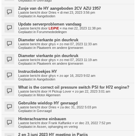
Geplaatst in
Gevraagd
Zusje van de HY aangeboden 2CV AZU 1957
Laatste bericht door
Dries
«
di mei 23, 2023 3:56 pm
Geplaatst in
Aangeboden
Update serverproblemen vandaag
Laatste bericht door
LEiPiE
«
ma mei 22, 2023 11:38 pm
Geplaatst in
Forummededelingen
Diameter vierkante pin deurkruk
Laatste bericht door
ghys
«
zo mei 07, 2023 11:33 am
Geplaatst in
Plaatwerk en andere ijzerwaren
Diameter vierkante pin deurkruk
Laatste bericht door
ghys
«
zo mei 07, 2023 11:19 am
Geplaatst in
Plaatwerk en andere ijzerwaren
Instructieboekjes HY
Laatste bericht door
ghys
«
zo apr 16, 2023 9:02 am
Geplaatst in
Aangeboden
What is the correct oil pressure switch PSI for H72 engine?
Laatste bericht door
H Pickup Lover
«
zo jan 22, 2023 3:01 am
Geplaatst in
Motor Algemeen
Gebruikte wieldop HY gevraagd
Laatste bericht door
Dries
«
za dec 31, 2022 5:03 pm
Geplaatst in
Gevraagd
Hinterachsarme einbauen
Laatste bericht door
Frank Kaffanke
«
vr dec 23, 2022 7:52 pm
Geplaatst in
Assen, ophanging en vering
2 en 3 juni 2023 HY meeting in Parijs