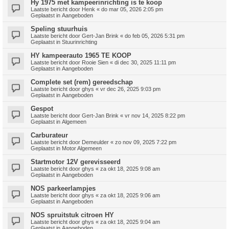
Hy 1975 met kampeerinrichting is te koop
Laatste bericht door
Henk
«
do mar 05, 2026 2:05 pm
Geplaatst in
Aangeboden
Speling stuurhuis
Laatste bericht door
Gert-Jan Brink
«
do feb 05, 2026 5:31 pm
Geplaatst in
Stuurinrichting
HY kampeerauto 1965 TE KOOP
Laatste bericht door
Rooie Sien
«
di dec 30, 2025 11:11 pm
Geplaatst in
Aangeboden
Complete set (rem) gereedschap
Laatste bericht door
ghys
«
vr dec 26, 2025 9:03 pm
Geplaatst in
Aangeboden
Gespot
Laatste bericht door
Gert-Jan Brink
«
vr nov 14, 2025 8:22 pm
Geplaatst in
Algemeen
Carburateur
Laatste bericht door
Demeulder
«
zo nov 09, 2025 7:22 pm
Geplaatst in
Motor Algemeen
Startmotor 12V gerevisseerd
Laatste bericht door
ghys
«
za okt 18, 2025 9:08 am
Geplaatst in
Aangeboden
NOS parkeerlampjes
Laatste bericht door
ghys
«
za okt 18, 2025 9:06 am
Geplaatst in
Aangeboden
NOS spruitstuk citroen HY
Laatste bericht door
ghys
«
za okt 18, 2025 9:04 am
Geplaatst in
Aangeboden