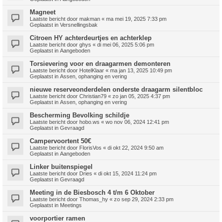
Magneet
Laatste bericht door
makman
«
ma mei 19, 2025 7:33 pm
Geplaatst in
Versnellingsbak
Citroen HY achterdeurtjes en achterklep
Laatste bericht door
ghys
«
di mei 06, 2025 5:06 pm
Geplaatst in
Aangeboden
Torsievering voor en draagarmen demonteren
Laatste bericht door
HotelKlaar
«
ma jan 13, 2025 10:49 pm
Geplaatst in
Assen, ophanging en vering
nieuwe reserveonderdelen onderste draagarm silentbloc
Laatste bericht door
Christian79
«
zo jan 05, 2025 4:37 pm
Geplaatst in
Assen, ophanging en vering
Bescherming Bevolking schildje
Laatste bericht door
hobo.ws
«
wo nov 06, 2024 12:41 pm
Geplaatst in
Gevraagd
Campervoortent 50€
Laatste bericht door
FlorisVos
«
di okt 22, 2024 9:50 am
Geplaatst in
Aangeboden
Linker buitenspiegel
Laatste bericht door
Dries
«
di okt 15, 2024 11:24 pm
Geplaatst in
Gevraagd
Meeting in de Biesbosch 4 t/m 6 Oktober
Laatste bericht door
Thomas_hy
«
zo sep 29, 2024 2:33 pm
Geplaatst in
Meetings
voorportier ramen