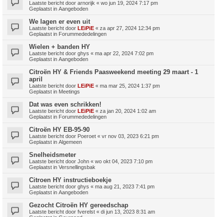
Laatste bericht door
arnorijk
«
wo jun 19, 2024 7:17 pm
Geplaatst in
Aangeboden
We lagen er even uit
Laatste bericht door
LEiPiE
«
za apr 27, 2024 12:34 pm
Geplaatst in
Forummededelingen
Wielen + banden HY
Laatste bericht door
ghys
«
ma apr 22, 2024 7:02 pm
Geplaatst in
Aangeboden
Citroën HY & Friends Paasweekend meeting 29 maart - 1
april
Laatste bericht door
LEiPiE
«
ma mar 25, 2024 1:37 pm
Geplaatst in
Meetings
Dat was even schrikken!
Laatste bericht door
LEiPiE
«
za jan 20, 2024 1:02 am
Geplaatst in
Forummededelingen
Citroën HY EB-95-90
Laatste bericht door
Poeroet
«
vr nov 03, 2023 6:21 pm
Geplaatst in
Algemeen
Snelheidsmeter
Laatste bericht door
John
«
wo okt 04, 2023 7:10 pm
Geplaatst in
Versnellingsbak
Citroen HY instructieboekje
Laatste bericht door
ghys
«
ma aug 21, 2023 7:41 pm
Geplaatst in
Aangeboden
Gezocht Citroën HY gereedschap
Laatste bericht door
fverelst
«
di jun 13, 2023 8:31 am