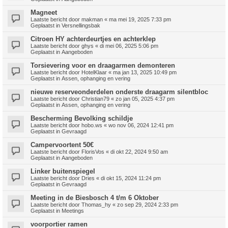
Magneet
Laatste bericht door
makman
«
ma mei 19, 2025 7:33 pm
Geplaatst in
Versnellingsbak
Citroen HY achterdeurtjes en achterklep
Laatste bericht door
ghys
«
di mei 06, 2025 5:06 pm
Geplaatst in
Aangeboden
Torsievering voor en draagarmen demonteren
Laatste bericht door
HotelKlaar
«
ma jan 13, 2025 10:49 pm
Geplaatst in
Assen, ophanging en vering
nieuwe reserveonderdelen onderste draagarm silentbloc
Laatste bericht door
Christian79
«
zo jan 05, 2025 4:37 pm
Geplaatst in
Assen, ophanging en vering
Bescherming Bevolking schildje
Laatste bericht door
hobo.ws
«
wo nov 06, 2024 12:41 pm
Geplaatst in
Gevraagd
Campervoortent 50€
Laatste bericht door
FlorisVos
«
di okt 22, 2024 9:50 am
Geplaatst in
Aangeboden
Linker buitenspiegel
Laatste bericht door
Dries
«
di okt 15, 2024 11:24 pm
Geplaatst in
Gevraagd
Meeting in de Biesbosch 4 t/m 6 Oktober
Laatste bericht door
Thomas_hy
«
zo sep 29, 2024 2:33 pm
Geplaatst in
Meetings
voorportier ramen