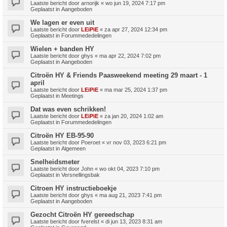
Laatste bericht door
arnorijk
«
wo jun 19, 2024 7:17 pm
Geplaatst in
Aangeboden
We lagen er even uit
Laatste bericht door
LEiPiE
«
za apr 27, 2024 12:34 pm
Geplaatst in
Forummededelingen
Wielen + banden HY
Laatste bericht door
ghys
«
ma apr 22, 2024 7:02 pm
Geplaatst in
Aangeboden
Citroën HY & Friends Paasweekend meeting 29 maart - 1
april
Laatste bericht door
LEiPiE
«
ma mar 25, 2024 1:37 pm
Geplaatst in
Meetings
Dat was even schrikken!
Laatste bericht door
LEiPiE
«
za jan 20, 2024 1:02 am
Geplaatst in
Forummededelingen
Citroën HY EB-95-90
Laatste bericht door
Poeroet
«
vr nov 03, 2023 6:21 pm
Geplaatst in
Algemeen
Snelheidsmeter
Laatste bericht door
John
«
wo okt 04, 2023 7:10 pm
Geplaatst in
Versnellingsbak
Citroen HY instructieboekje
Laatste bericht door
ghys
«
ma aug 21, 2023 7:41 pm
Geplaatst in
Aangeboden
Gezocht Citroën HY gereedschap
Laatste bericht door
fverelst
«
di jun 13, 2023 8:31 am