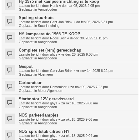
Hy 1975 met kampeerinrichting is te koop
Laatste bericht door
Henk
«
do mar 05, 2026 2:05 pm
Geplaatst in
Aangeboden
Speling stuurhuis
Laatste bericht door
Gert-Jan Brink
«
do feb 05, 2026 5:31 pm
Geplaatst in
Stuurinrichting
HY kampeerauto 1965 TE KOOP
Laatste bericht door
Rooie Sien
«
di dec 30, 2025 11:11 pm
Geplaatst in
Aangeboden
Complete set (rem) gereedschap
Laatste bericht door
ghys
«
vr dec 26, 2025 9:03 pm
Geplaatst in
Aangeboden
Gespot
Laatste bericht door
Gert-Jan Brink
«
vr nov 14, 2025 8:22 pm
Geplaatst in
Algemeen
Carburateur
Laatste bericht door
Demeulder
«
zo nov 09, 2025 7:22 pm
Geplaatst in
Motor Algemeen
Startmotor 12V gerevisseerd
Laatste bericht door
ghys
«
za okt 18, 2025 9:08 am
Geplaatst in
Aangeboden
NOS parkeerlampjes
Laatste bericht door
ghys
«
za okt 18, 2025 9:06 am
Geplaatst in
Aangeboden
NOS spruitstuk citroen HY
Laatste bericht door
ghys
«
za okt 18, 2025 9:04 am
Geplaatst in
Aangeboden