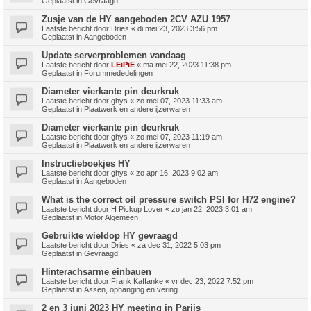
Geplaatst in
Gevraagd
Zusje van de HY aangeboden 2CV AZU 1957
Laatste bericht door
Dries
«
di mei 23, 2023 3:56 pm
Geplaatst in
Aangeboden
Update serverproblemen vandaag
Laatste bericht door
LEiPiE
«
ma mei 22, 2023 11:38 pm
Geplaatst in
Forummededelingen
Diameter vierkante pin deurkruk
Laatste bericht door
ghys
«
zo mei 07, 2023 11:33 am
Geplaatst in
Plaatwerk en andere ijzerwaren
Diameter vierkante pin deurkruk
Laatste bericht door
ghys
«
zo mei 07, 2023 11:19 am
Geplaatst in
Plaatwerk en andere ijzerwaren
Instructieboekjes HY
Laatste bericht door
ghys
«
zo apr 16, 2023 9:02 am
Geplaatst in
Aangeboden
What is the correct oil pressure switch PSI for H72 engine?
Laatste bericht door
H Pickup Lover
«
zo jan 22, 2023 3:01 am
Geplaatst in
Motor Algemeen
Gebruikte wieldop HY gevraagd
Laatste bericht door
Dries
«
za dec 31, 2022 5:03 pm
Geplaatst in
Gevraagd
Hinterachsarme einbauen
Laatste bericht door
Frank Kaffanke
«
vr dec 23, 2022 7:52 pm
Geplaatst in
Assen, ophanging en vering
2 en 3 juni 2023 HY meeting in Parijs