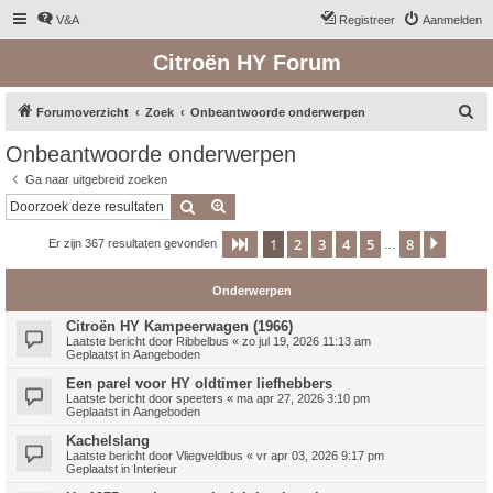
V&A
Registreer
Aanmelden
Citroën HY Forum
Z
Forumoverzicht
Zoek
Onbeantwoorde onderwerpen
o
Onbeantwoorde onderwerpen
e
Ga naar uitgebreid zoeken
k
Zoek
Uitgebreid zoeken
1
2
3
4
5
8
Pagina
1
van
8
Volge
Er zijn 367 resultaten gevonden
…
Onderwerpen
Citroën HY Kampeerwagen (1966)
Laatste bericht door
Ribbelbus
«
zo jul 19, 2026 11:13 am
Geplaatst in
Aangeboden
Een parel voor HY oldtimer liefhebbers
Laatste bericht door
speeters
«
ma apr 27, 2026 3:10 pm
Geplaatst in
Aangeboden
Kachelslang
Laatste bericht door
Vliegveldbus
«
vr apr 03, 2026 9:17 pm
Geplaatst in
Interieur