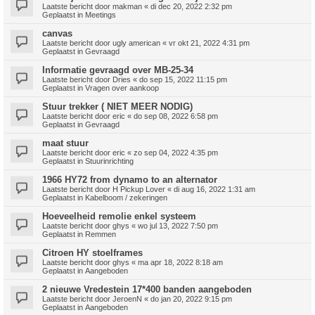
Laatste bericht door
makman
«
di dec 20, 2022 2:32 pm
Geplaatst in
Meetings
canvas
Laatste bericht door
ugly american
«
vr okt 21, 2022 4:31 pm
Geplaatst in
Gevraagd
Informatie gevraagd over MB-25-34
Laatste bericht door
Dries
«
do sep 15, 2022 11:15 pm
Geplaatst in
Vragen over aankoop
Stuur trekker ( NIET MEER NODIG)
Laatste bericht door
eric
«
do sep 08, 2022 6:58 pm
Geplaatst in
Gevraagd
maat stuur
Laatste bericht door
eric
«
zo sep 04, 2022 4:35 pm
Geplaatst in
Stuurinrichting
1966 HY72 from dynamo to an alternator
Laatste bericht door
H Pickup Lover
«
di aug 16, 2022 1:31 am
Geplaatst in
Kabelboom / zekeringen
Hoeveelheid remolie enkel systeem
Laatste bericht door
ghys
«
wo jul 13, 2022 7:50 pm
Geplaatst in
Remmen
Citroen HY stoelframes
Laatste bericht door
ghys
«
ma apr 18, 2022 8:18 am
Geplaatst in
Aangeboden
2 nieuwe Vredestein 17*400 banden aangeboden
Laatste bericht door
JeroenN
«
do jan 20, 2022 9:15 pm
Geplaatst in
Aangeboden