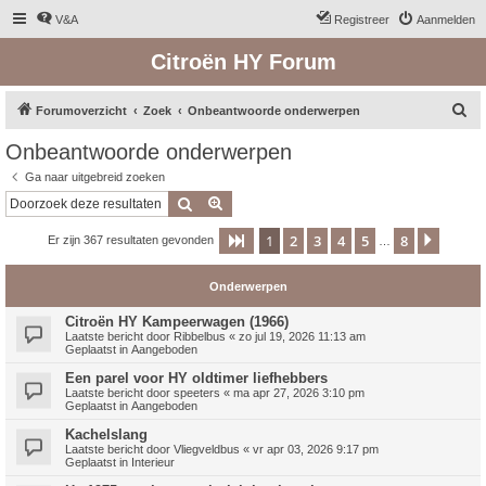
V&A
Registreer
Aanmelden
Citroën HY Forum
Z
Forumoverzicht
Zoek
Onbeantwoorde onderwerpen
o
Onbeantwoorde onderwerpen
e
Ga naar uitgebreid zoeken
k
Zoek
Uitgebreid zoeken
1
2
3
4
5
8
Pagina
1
van
8
Volge
Er zijn 367 resultaten gevonden
…
Onderwerpen
Citroën HY Kampeerwagen (1966)
Laatste bericht door
Ribbelbus
«
zo jul 19, 2026 11:13 am
Geplaatst in
Aangeboden
Een parel voor HY oldtimer liefhebbers
Laatste bericht door
speeters
«
ma apr 27, 2026 3:10 pm
Geplaatst in
Aangeboden
Kachelslang
Laatste bericht door
Vliegveldbus
«
vr apr 03, 2026 9:17 pm
Geplaatst in
Interieur