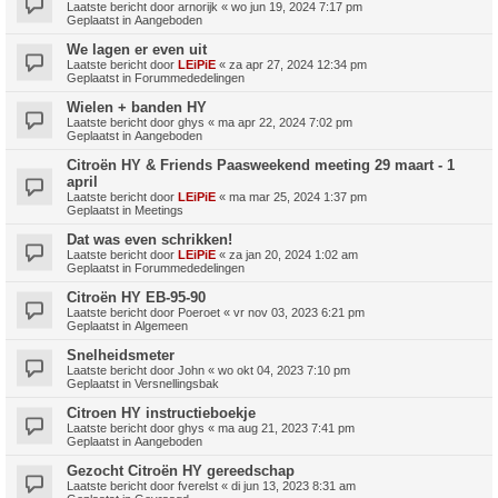
Laatste bericht door
arnorijk
«
wo jun 19, 2024 7:17 pm
Geplaatst in
Aangeboden
We lagen er even uit
Laatste bericht door
LEiPiE
«
za apr 27, 2024 12:34 pm
Geplaatst in
Forummededelingen
Wielen + banden HY
Laatste bericht door
ghys
«
ma apr 22, 2024 7:02 pm
Geplaatst in
Aangeboden
Citroën HY & Friends Paasweekend meeting 29 maart - 1
april
Laatste bericht door
LEiPiE
«
ma mar 25, 2024 1:37 pm
Geplaatst in
Meetings
Dat was even schrikken!
Laatste bericht door
LEiPiE
«
za jan 20, 2024 1:02 am
Geplaatst in
Forummededelingen
Citroën HY EB-95-90
Laatste bericht door
Poeroet
«
vr nov 03, 2023 6:21 pm
Geplaatst in
Algemeen
Snelheidsmeter
Laatste bericht door
John
«
wo okt 04, 2023 7:10 pm
Geplaatst in
Versnellingsbak
Citroen HY instructieboekje
Laatste bericht door
ghys
«
ma aug 21, 2023 7:41 pm
Geplaatst in
Aangeboden
Gezocht Citroën HY gereedschap
Laatste bericht door
fverelst
«
di jun 13, 2023 8:31 am