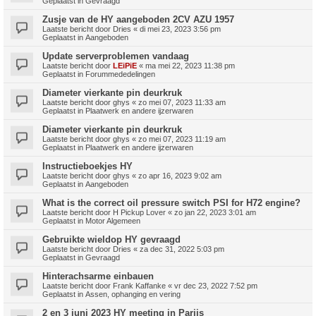
Geplaatst in
Gevraagd
Zusje van de HY aangeboden 2CV AZU 1957
Laatste bericht door
Dries
«
di mei 23, 2023 3:56 pm
Geplaatst in
Aangeboden
Update serverproblemen vandaag
Laatste bericht door
LEiPiE
«
ma mei 22, 2023 11:38 pm
Geplaatst in
Forummededelingen
Diameter vierkante pin deurkruk
Laatste bericht door
ghys
«
zo mei 07, 2023 11:33 am
Geplaatst in
Plaatwerk en andere ijzerwaren
Diameter vierkante pin deurkruk
Laatste bericht door
ghys
«
zo mei 07, 2023 11:19 am
Geplaatst in
Plaatwerk en andere ijzerwaren
Instructieboekjes HY
Laatste bericht door
ghys
«
zo apr 16, 2023 9:02 am
Geplaatst in
Aangeboden
What is the correct oil pressure switch PSI for H72 engine?
Laatste bericht door
H Pickup Lover
«
zo jan 22, 2023 3:01 am
Geplaatst in
Motor Algemeen
Gebruikte wieldop HY gevraagd
Laatste bericht door
Dries
«
za dec 31, 2022 5:03 pm
Geplaatst in
Gevraagd
Hinterachsarme einbauen
Laatste bericht door
Frank Kaffanke
«
vr dec 23, 2022 7:52 pm
Geplaatst in
Assen, ophanging en vering
2 en 3 juni 2023 HY meeting in Parijs