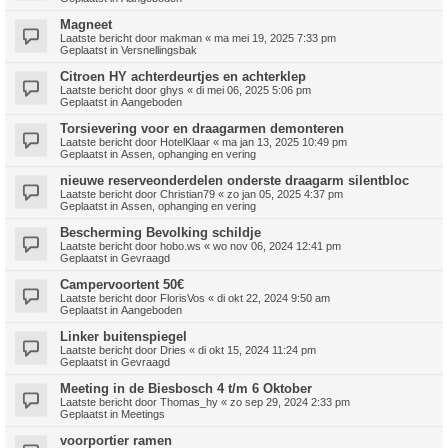
Magneet
Laatste bericht door
makman
«
ma mei 19, 2025 7:33 pm
Geplaatst in
Versnellingsbak
Citroen HY achterdeurtjes en achterklep
Laatste bericht door
ghys
«
di mei 06, 2025 5:06 pm
Geplaatst in
Aangeboden
Torsievering voor en draagarmen demonteren
Laatste bericht door
HotelKlaar
«
ma jan 13, 2025 10:49 pm
Geplaatst in
Assen, ophanging en vering
nieuwe reserveonderdelen onderste draagarm silentbloc
Laatste bericht door
Christian79
«
zo jan 05, 2025 4:37 pm
Geplaatst in
Assen, ophanging en vering
Bescherming Bevolking schildje
Laatste bericht door
hobo.ws
«
wo nov 06, 2024 12:41 pm
Geplaatst in
Gevraagd
Campervoortent 50€
Laatste bericht door
FlorisVos
«
di okt 22, 2024 9:50 am
Geplaatst in
Aangeboden
Linker buitenspiegel
Laatste bericht door
Dries
«
di okt 15, 2024 11:24 pm
Geplaatst in
Gevraagd
Meeting in de Biesbosch 4 t/m 6 Oktober
Laatste bericht door
Thomas_hy
«
zo sep 29, 2024 2:33 pm
Geplaatst in
Meetings
voorportier ramen