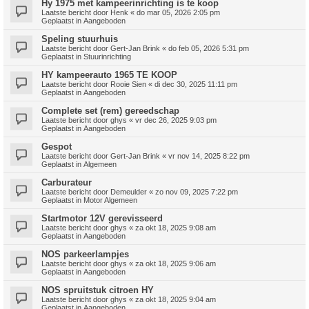
Hy 1975 met kampeerinrichting is te koop
Laatste bericht door
Henk
«
do mar 05, 2026 2:05 pm
Geplaatst in
Aangeboden
Speling stuurhuis
Laatste bericht door
Gert-Jan Brink
«
do feb 05, 2026 5:31 pm
Geplaatst in
Stuurinrichting
HY kampeerauto 1965 TE KOOP
Laatste bericht door
Rooie Sien
«
di dec 30, 2025 11:11 pm
Geplaatst in
Aangeboden
Complete set (rem) gereedschap
Laatste bericht door
ghys
«
vr dec 26, 2025 9:03 pm
Geplaatst in
Aangeboden
Gespot
Laatste bericht door
Gert-Jan Brink
«
vr nov 14, 2025 8:22 pm
Geplaatst in
Algemeen
Carburateur
Laatste bericht door
Demeulder
«
zo nov 09, 2025 7:22 pm
Geplaatst in
Motor Algemeen
Startmotor 12V gerevisseerd
Laatste bericht door
ghys
«
za okt 18, 2025 9:08 am
Geplaatst in
Aangeboden
NOS parkeerlampjes
Laatste bericht door
ghys
«
za okt 18, 2025 9:06 am
Geplaatst in
Aangeboden
NOS spruitstuk citroen HY
Laatste bericht door
ghys
«
za okt 18, 2025 9:04 am
Geplaatst in
Aangeboden