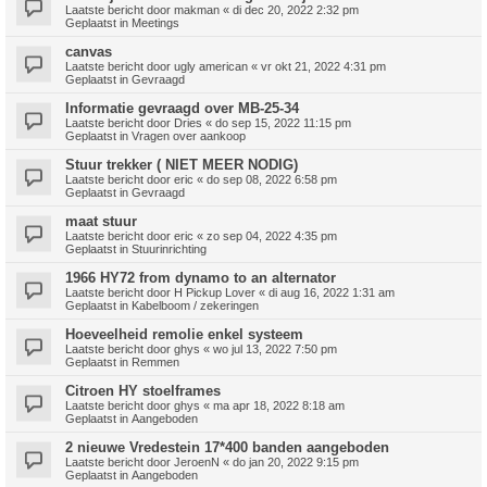
Laatste bericht door
makman
«
di dec 20, 2022 2:32 pm
Geplaatst in
Meetings
canvas
Laatste bericht door
ugly american
«
vr okt 21, 2022 4:31 pm
Geplaatst in
Gevraagd
Informatie gevraagd over MB-25-34
Laatste bericht door
Dries
«
do sep 15, 2022 11:15 pm
Geplaatst in
Vragen over aankoop
Stuur trekker ( NIET MEER NODIG)
Laatste bericht door
eric
«
do sep 08, 2022 6:58 pm
Geplaatst in
Gevraagd
maat stuur
Laatste bericht door
eric
«
zo sep 04, 2022 4:35 pm
Geplaatst in
Stuurinrichting
1966 HY72 from dynamo to an alternator
Laatste bericht door
H Pickup Lover
«
di aug 16, 2022 1:31 am
Geplaatst in
Kabelboom / zekeringen
Hoeveelheid remolie enkel systeem
Laatste bericht door
ghys
«
wo jul 13, 2022 7:50 pm
Geplaatst in
Remmen
Citroen HY stoelframes
Laatste bericht door
ghys
«
ma apr 18, 2022 8:18 am
Geplaatst in
Aangeboden
2 nieuwe Vredestein 17*400 banden aangeboden
Laatste bericht door
JeroenN
«
do jan 20, 2022 9:15 pm
Geplaatst in
Aangeboden