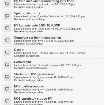
Hy 1975 met kampeerinrichting is te koop
Laatste bericht door
Henk
«
do mar 05, 2026 2:05 pm
Geplaatst in
Aangeboden
Speling stuurhuis
Laatste bericht door
Gert-Jan Brink
«
do feb 05, 2026 5:31 pm
Geplaatst in
Stuurinrichting
HY kampeerauto 1965 TE KOOP
Laatste bericht door
Rooie Sien
«
di dec 30, 2025 11:11 pm
Geplaatst in
Aangeboden
Complete set (rem) gereedschap
Laatste bericht door
ghys
«
vr dec 26, 2025 9:03 pm
Geplaatst in
Aangeboden
Gespot
Laatste bericht door
Gert-Jan Brink
«
vr nov 14, 2025 8:22 pm
Geplaatst in
Algemeen
Carburateur
Laatste bericht door
Demeulder
«
zo nov 09, 2025 7:22 pm
Geplaatst in
Motor Algemeen
Startmotor 12V gerevisseerd
Laatste bericht door
ghys
«
za okt 18, 2025 9:08 am
Geplaatst in
Aangeboden
NOS parkeerlampjes
Laatste bericht door
ghys
«
za okt 18, 2025 9:06 am
Geplaatst in
Aangeboden
NOS spruitstuk citroen HY
Laatste bericht door
ghys
«
za okt 18, 2025 9:04 am
Geplaatst in
Aangeboden