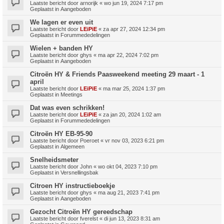
Laatste bericht door
arnorijk
«
wo jun 19, 2024 7:17 pm
Geplaatst in
Aangeboden
We lagen er even uit
Laatste bericht door
LEiPiE
«
za apr 27, 2024 12:34 pm
Geplaatst in
Forummededelingen
Wielen + banden HY
Laatste bericht door
ghys
«
ma apr 22, 2024 7:02 pm
Geplaatst in
Aangeboden
Citroën HY & Friends Paasweekend meeting 29 maart - 1
april
Laatste bericht door
LEiPiE
«
ma mar 25, 2024 1:37 pm
Geplaatst in
Meetings
Dat was even schrikken!
Laatste bericht door
LEiPiE
«
za jan 20, 2024 1:02 am
Geplaatst in
Forummededelingen
Citroën HY EB-95-90
Laatste bericht door
Poeroet
«
vr nov 03, 2023 6:21 pm
Geplaatst in
Algemeen
Snelheidsmeter
Laatste bericht door
John
«
wo okt 04, 2023 7:10 pm
Geplaatst in
Versnellingsbak
Citroen HY instructieboekje
Laatste bericht door
ghys
«
ma aug 21, 2023 7:41 pm
Geplaatst in
Aangeboden
Gezocht Citroën HY gereedschap
Laatste bericht door
fverelst
«
di jun 13, 2023 8:31 am