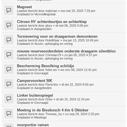
Magneet
Laatste bericht door
makman
«
ma mei 19, 2025 7:33 pm
Geplaatst in
Versnellingsbak
Citroen HY achterdeurtjes en achterklep
Laatste bericht door
ghys
«
di mei 06, 2025 5:06 pm
Geplaatst in
Aangeboden
Torsievering voor en draagarmen demonteren
Laatste bericht door
HotelKlaar
«
ma jan 13, 2025 10:49 pm
Geplaatst in
Assen, ophanging en vering
nieuwe reserveonderdelen onderste draagarm silentbloc
Laatste bericht door
Christian79
«
zo jan 05, 2025 4:37 pm
Geplaatst in
Assen, ophanging en vering
Bescherming Bevolking schildje
Laatste bericht door
hobo.ws
«
wo nov 06, 2024 12:41 pm
Geplaatst in
Gevraagd
Campervoortent 50€
Laatste bericht door
FlorisVos
«
di okt 22, 2024 9:50 am
Geplaatst in
Aangeboden
Linker buitenspiegel
Laatste bericht door
Dries
«
di okt 15, 2024 11:24 pm
Geplaatst in
Gevraagd
Meeting in de Biesbosch 4 t/m 6 Oktober
Laatste bericht door
Thomas_hy
«
zo sep 29, 2024 2:33 pm
Geplaatst in
Meetings
voorportier ramen