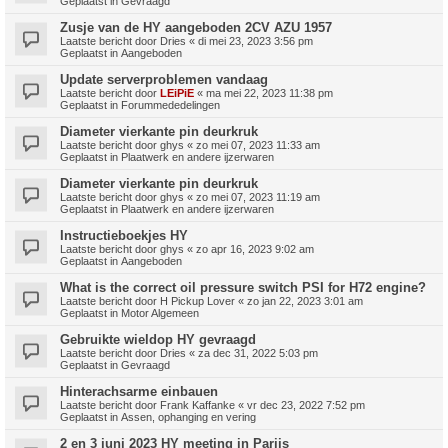
Geplaatst in
Gevraagd
Zusje van de HY aangeboden 2CV AZU 1957
Laatste bericht door
Dries
«
di mei 23, 2023 3:56 pm
Geplaatst in
Aangeboden
Update serverproblemen vandaag
Laatste bericht door
LEiPiE
«
ma mei 22, 2023 11:38 pm
Geplaatst in
Forummededelingen
Diameter vierkante pin deurkruk
Laatste bericht door
ghys
«
zo mei 07, 2023 11:33 am
Geplaatst in
Plaatwerk en andere ijzerwaren
Diameter vierkante pin deurkruk
Laatste bericht door
ghys
«
zo mei 07, 2023 11:19 am
Geplaatst in
Plaatwerk en andere ijzerwaren
Instructieboekjes HY
Laatste bericht door
ghys
«
zo apr 16, 2023 9:02 am
Geplaatst in
Aangeboden
What is the correct oil pressure switch PSI for H72 engine?
Laatste bericht door
H Pickup Lover
«
zo jan 22, 2023 3:01 am
Geplaatst in
Motor Algemeen
Gebruikte wieldop HY gevraagd
Laatste bericht door
Dries
«
za dec 31, 2022 5:03 pm
Geplaatst in
Gevraagd
Hinterachsarme einbauen
Laatste bericht door
Frank Kaffanke
«
vr dec 23, 2022 7:52 pm
Geplaatst in
Assen, ophanging en vering
2 en 3 juni 2023 HY meeting in Parijs