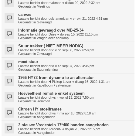
Laatste bericht door
makman
«
di dec 20, 2022 2:32 pm
Geplaatst in
Meetings
canvas
Laatste bericht door
ugly american
«
vr okt 21, 2022 4:31 pm
Geplaatst in
Gevraagd
Informatie gevraagd over MB-25-34
Laatste bericht door
Dries
«
do sep 15, 2022 11:15 pm
Geplaatst in
Vragen over aankoop
Stuur trekker ( NIET MEER NODIG)
Laatste bericht door
eric
«
do sep 08, 2022 6:58 pm
Geplaatst in
Gevraagd
maat stuur
Laatste bericht door
eric
«
zo sep 04, 2022 4:35 pm
Geplaatst in
Stuurinrichting
1966 HY72 from dynamo to an alternator
Laatste bericht door
H Pickup Lover
«
di aug 16, 2022 1:31 am
Geplaatst in
Kabelboom / zekeringen
Hoeveelheid remolie enkel systeem
Laatste bericht door
ghys
«
wo jul 13, 2022 7:50 pm
Geplaatst in
Remmen
Citroen HY stoelframes
Laatste bericht door
ghys
«
ma apr 18, 2022 8:18 am
Geplaatst in
Aangeboden
2 nieuwe Vredestein 17*400 banden aangeboden
Laatste bericht door
JeroenN
«
do jan 20, 2022 9:15 pm
Geplaatst in
Aangeboden