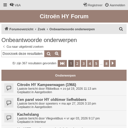
V&A
Registreer
Aanmelden
Citroën HY Forum
Z
Forumoverzicht
Zoek
Onbeantwoorde onderwerpen
o
Onbeantwoorde onderwerpen
e
Ga naar uitgebreid zoeken
k
Zoek
Uitgebreid zoeken
1
2
3
4
5
8
Pagina
1
van
8
Volge
Er zijn 367 resultaten gevonden
…
Onderwerpen
Citroën HY Kampeerwagen (1966)
Laatste bericht door
Ribbelbus
«
zo jul 19, 2026 11:13 am
Geplaatst in
Aangeboden
Een parel voor HY oldtimer liefhebbers
Laatste bericht door
speeters
«
ma apr 27, 2026 3:10 pm
Geplaatst in
Aangeboden
Kachelslang
Laatste bericht door
Vliegveldbus
«
vr apr 03, 2026 9:17 pm
Geplaatst in
Interieur