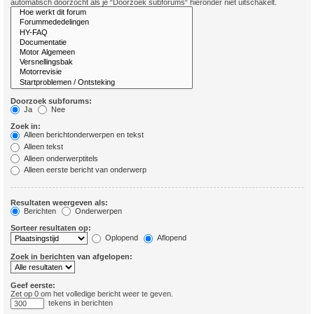
automatisch doorzocht als je “Doorzoek subforums“ hieronder niet uitschakelt.
Doorzoek subforums:
Ja
Nee
Zoek in:
Alleen berichtonderwerpen en tekst
Alleen tekst
Alleen onderwerptitels
Alleen eerste bericht van onderwerp
Resultaten weergeven als:
Berichten
Onderwerpen
Sorteer resultaten op:
Oplopend
Aflopend
Zoek in berichten van afgelopen:
Geef eerste:
Zet op 0 om het volledige bericht weer te geven.
tekens in berichten