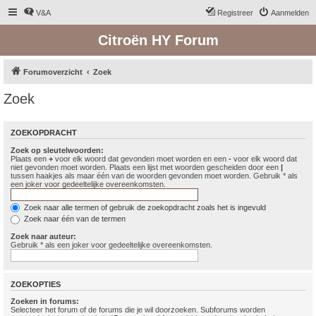
V&A
Registreer
Aanmelden
Citroën HY Forum
Forumoverzicht
Zoek
Zoek
ZOEKOPDRACHT
Zoek op sleutelwoorden:
Plaats een
+
voor elk woord dat gevonden moet worden en een
-
voor elk woord dat
niet gevonden moet worden. Plaats een lijst met woorden gescheiden door een
|
tussen haakjes als maar één van de woorden gevonden moet worden. Gebruik * als
een joker voor gedeeltelijke overeenkomsten.
Zoek naar alle termen of gebruik de zoekopdracht zoals het is ingevuld
Zoek naar één van de termen
Zoek naar auteur:
Gebruik * als een joker voor gedeeltelijke overeenkomsten.
ZOEKOPTIES
Zoeken in forums:
Selecteer het forum of de forums die je wil doorzoeken. Subforums worden