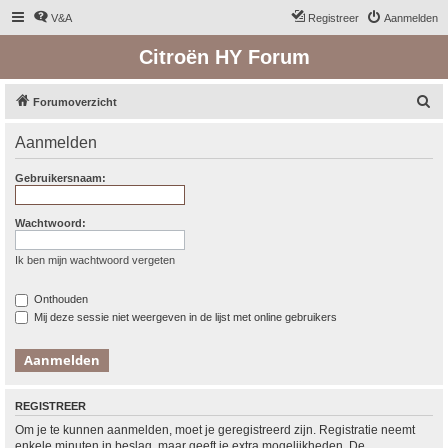
V&A
Registreer
Aanmelden
Citroën HY Forum
Z
Forumoverzicht
o
Aanmelden
e
k
Gebruikersnaam:
Wachtwoord:
Ik ben mijn wachtwoord vergeten
Onthouden
Mij deze sessie niet weergeven in de lijst met online gebruikers
REGISTREER
Om je te kunnen aanmelden, moet je geregistreerd zijn. Registratie neemt
enkele minuten in beslag, maar geeft je extra mogelijkheden. De