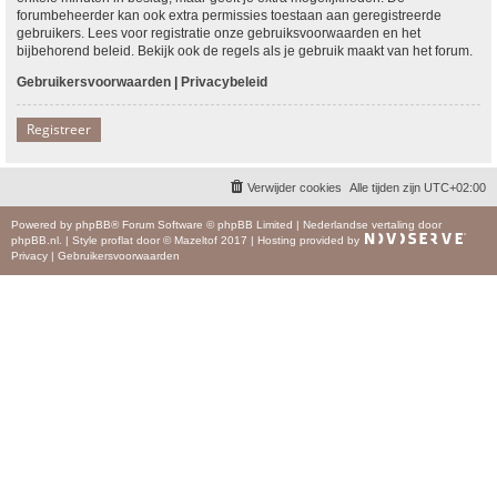
forumbeheerder kan ook extra permissies toestaan aan geregistreerde
gebruikers. Lees voor registratie onze gebruiksvoorwaarden en het
bijbehorend beleid. Bekijk ook de regels als je gebruik maakt van het forum.
Gebruikersvoorwaarden
|
Privacybeleid
Registreer
Verwijder cookies
Alle tijden zijn
UTC+02:00
Powered by
phpBB
® Forum Software © phpBB Limited
|
Nederlandse vertaling door
phpBB.nl
.
|
Style
proflat
door ©
Mazeltof
2017
|
Hosting provided by
Privacy
|
Gebruikersvoorwaarden