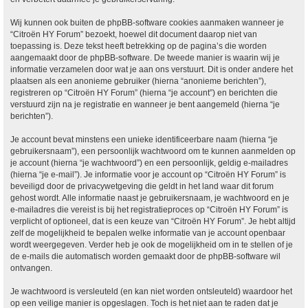
Wij kunnen ook buiten de phpBB-software cookies aanmaken wanneer je
“Citroën HY Forum” bezoekt, hoewel dit document daarop niet van
toepassing is. Deze tekst heeft betrekking op de pagina’s die worden
aangemaakt door de phpBB-software. De tweede manier is waarin wij je
informatie verzamelen door wat je aan ons verstuurt. Dit is onder andere het
plaatsen als een anonieme gebruiker (hierna “anonieme berichten”),
registreren op “Citroën HY Forum” (hierna “je account”) en berichten die
verstuurd zijn na je registratie en wanneer je bent aangemeld (hierna “je
berichten”).
Je account bevat minstens een unieke identificeerbare naam (hierna “je
gebruikersnaam”), een persoonlijk wachtwoord om te kunnen aanmelden op
je account (hierna “je wachtwoord”) en een persoonlijk, geldig e-mailadres
(hierna “je e-mail”). Je informatie voor je account op “Citroën HY Forum” is
beveiligd door de privacywetgeving die geldt in het land waar dit forum
gehost wordt. Alle informatie naast je gebruikersnaam, je wachtwoord en je
e-mailadres die vereist is bij het registratieproces op “Citroën HY Forum” is
verplicht of optioneel, dat is een keuze van “Citroën HY Forum”. Je hebt altijd
zelf de mogelijkheid te bepalen welke informatie van je account openbaar
wordt weergegeven. Verder heb je ook de mogelijkheid om in te stellen of je
de e-mails die automatisch worden gemaakt door de phpBB-software wil
ontvangen.
Je wachtwoord is versleuteld (en kan niet worden ontsleuteld) waardoor het
op een veilige manier is opgeslagen. Toch is het niet aan te raden dat je