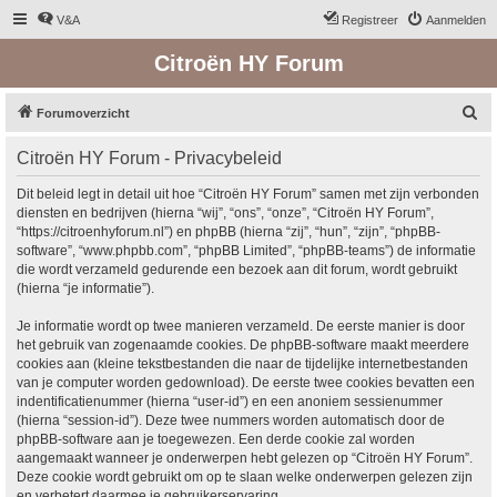
V&A
Registreer
Aanmelden
Citroën HY Forum
Z
Forumoverzicht
o
Citroën HY Forum - Privacybeleid
e
k
Dit beleid legt in detail uit hoe “Citroën HY Forum” samen met zijn verbonden
diensten en bedrijven (hierna “wij”, “ons”, “onze”, “Citroën HY Forum”,
“https://citroenhyforum.nl”) en phpBB (hierna “zij”, “hun”, “zijn”, “phpBB-
software”, “www.phpbb.com”, “phpBB Limited”, “phpBB-teams”) de informatie
die wordt verzameld gedurende een bezoek aan dit forum, wordt gebruikt
(hierna “je informatie”).
Je informatie wordt op twee manieren verzameld. De eerste manier is door
het gebruik van zogenaamde cookies. De phpBB-software maakt meerdere
cookies aan (kleine tekstbestanden die naar de tijdelijke internetbestanden
van je computer worden gedownload). De eerste twee cookies bevatten een
indentificatienummer (hierna “user-id”) en een anoniem sessienummer
(hierna “session-id”). Deze twee nummers worden automatisch door de
phpBB-software aan je toegewezen. Een derde cookie zal worden
aangemaakt wanneer je onderwerpen hebt gelezen op “Citroën HY Forum”.
Deze cookie wordt gebruikt om op te slaan welke onderwerpen gelezen zijn
en verbetert daarmee je gebruikerservaring.