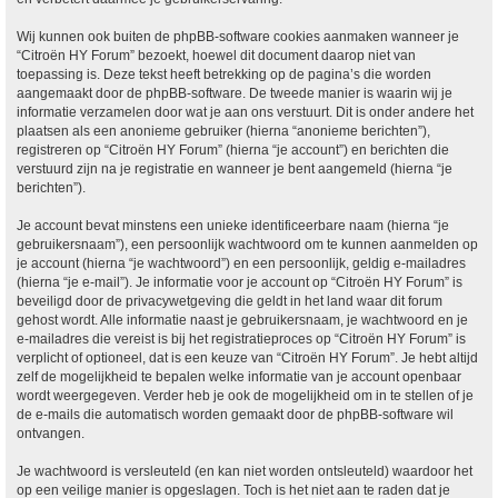
Wij kunnen ook buiten de phpBB-software cookies aanmaken wanneer je
“Citroën HY Forum” bezoekt, hoewel dit document daarop niet van
toepassing is. Deze tekst heeft betrekking op de pagina’s die worden
aangemaakt door de phpBB-software. De tweede manier is waarin wij je
informatie verzamelen door wat je aan ons verstuurt. Dit is onder andere het
plaatsen als een anonieme gebruiker (hierna “anonieme berichten”),
registreren op “Citroën HY Forum” (hierna “je account”) en berichten die
verstuurd zijn na je registratie en wanneer je bent aangemeld (hierna “je
berichten”).
Je account bevat minstens een unieke identificeerbare naam (hierna “je
gebruikersnaam”), een persoonlijk wachtwoord om te kunnen aanmelden op
je account (hierna “je wachtwoord”) en een persoonlijk, geldig e-mailadres
(hierna “je e-mail”). Je informatie voor je account op “Citroën HY Forum” is
beveiligd door de privacywetgeving die geldt in het land waar dit forum
gehost wordt. Alle informatie naast je gebruikersnaam, je wachtwoord en je
e-mailadres die vereist is bij het registratieproces op “Citroën HY Forum” is
verplicht of optioneel, dat is een keuze van “Citroën HY Forum”. Je hebt altijd
zelf de mogelijkheid te bepalen welke informatie van je account openbaar
wordt weergegeven. Verder heb je ook de mogelijkheid om in te stellen of je
de e-mails die automatisch worden gemaakt door de phpBB-software wil
ontvangen.
Je wachtwoord is versleuteld (en kan niet worden ontsleuteld) waardoor het
op een veilige manier is opgeslagen. Toch is het niet aan te raden dat je