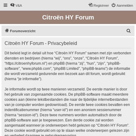
V&A
Registreer
Aanmelden
Citroën HY Forum
Z
Forumoverzicht
o
Citroën HY Forum - Privacybeleid
e
k
Dit beleid legt in detail uit hoe “Citroën HY Forum” samen met zijn verbonden
diensten en bedrijven (hierna “wij”, “ons”, “onze”, “Citroën HY Forum”,
“https://citroenhyforum.nl”) en phpBB (hierna “zij”, “hun”, “zijn”, “phpBB-
software”, “www.phpbb.com”, “phpBB Limited”, “phpBB-teams”) de informatie
die wordt verzameld gedurende een bezoek aan dit forum, wordt gebruikt
(hierna “je informatie”).
Je informatie wordt op twee manieren verzameld. De eerste manier is door
het gebruik van zogenaamde cookies. De phpBB-software maakt meerdere
cookies aan (kleine tekstbestanden die naar de tijdelijke internetbestanden
van je computer worden gedownload). De eerste twee cookies bevatten een
indentificatienummer (hierna “user-id”) en een anoniem sessienummer
(hierna “session-id”). Deze twee nummers worden automatisch door de
phpBB-software aan je toegewezen. Een derde cookie zal worden
aangemaakt wanneer je onderwerpen hebt gelezen op “Citroën HY Forum”.
Deze cookie wordt gebruikt om op te slaan welke onderwerpen gelezen zijn
en verbetert daarmee je gebruikerservaring.