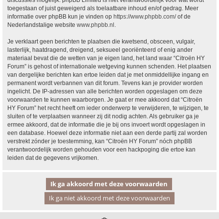
discussies mogelijk. phpBB Limited is niet verantwoordelijk voor wat wordt
toegestaan of juist geweigerd als toelaatbare inhoud en/of gedrag. Meer
informatie over phpBB kun je vinden op
https://www.phpbb.com/
of de
Nederlandstalige website
www.phpbb.nl
.
Je verklaart geen berichten te plaatsen die kwetsend, obsceen, vulgair,
lasterlijk, haatdragend, dreigend, seksueel georiënteerd of enig ander
materiaal bevat die de wetten van je eigen land, het land waar “Citroën HY
Forum” is gehost of internationale wetgeving kunnen schenden. Het plaatsen
van dergelijke berichten kan ertoe leiden dat je met onmiddellijke ingang en
permanent wordt verbannen van dit forum. Tevens kan je provider worden
ingelicht. De IP-adressen van alle berichten worden opgeslagen om deze
voorwaarden te kunnen waarborgen. Je gaat er mee akkoord dat “Citroën
HY Forum” het recht heeft om ieder onderwerp te verwijderen, te wijzigen, te
sluiten of te verplaatsen wanneer zij dit nodig achten. Als gebruiker ga je
ermee akkoord, dat de informatie die je bij ons invoert wordt opgeslagen in
een database. Hoewel deze informatie niet aan een derde partij zal worden
verstrekt zónder je toestemming, kan “Citroën HY Forum” nóch phpBB
verantwoordelijk worden gehouden voor een hackpoging die ertoe kan
leiden dat de gegevens vrijkomen.