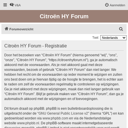
V&A
Aanmelden
Citroën HY Forum
Z
Forumoverzicht
o
Taal:
e
Citroën HY Forum - Registratie
k
Door het bezoeken van “Citroën HY Forum” (hierna genoemd “wij”, “ons”,
“onze”, “Citroën HY Forum”, “https://citroenhyforum.nl”), ga je automatisch
akkoord met de voorwaarden. Als je niet akkoord gaat met deze
voorwaarden, bezoek of gebruik “Citroën HY Forum” dan niet langer. We
hebben het recht om de voorwaarden op ieder moment te wijzigen en zullen
ons best doen om je hiervan tijdig op de hoogte te brengen, het is echter aan
te raden om zelf de voorwaarden regelmatig te controleren op wijzigingen.
Ga je niet akkoord met deze wijzigingen, maak dan niet langer gebruik van
“Citroën HY Forum”. Blijf je gebruik maken van “Citroën HY Forum”, dan ga je
automatisch akkoord met de wijzigingen en of toevoegingen.
Dit forum draait op phpBB. phpBB is een bulletinboardoplossing die is
uitgebracht onder de “
GNU General Public License v2
” (hierna “GPL”) en kan
gedownload worden via
www.phpbb.com
en via de Nederlandstalige
website
www.phpbb.nl
. De phpBB-software maakt internetgebaseerde