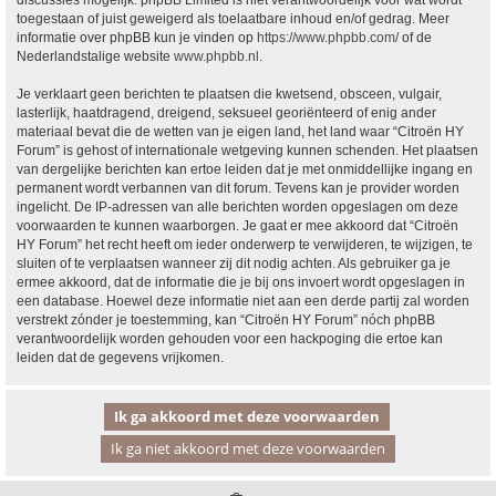
discussies mogelijk. phpBB Limited is niet verantwoordelijk voor wat wordt
toegestaan of juist geweigerd als toelaatbare inhoud en/of gedrag. Meer
informatie over phpBB kun je vinden op
https://www.phpbb.com/
of de
Nederlandstalige website
www.phpbb.nl
.
Je verklaart geen berichten te plaatsen die kwetsend, obsceen, vulgair,
lasterlijk, haatdragend, dreigend, seksueel georiënteerd of enig ander
materiaal bevat die de wetten van je eigen land, het land waar “Citroën HY
Forum” is gehost of internationale wetgeving kunnen schenden. Het plaatsen
van dergelijke berichten kan ertoe leiden dat je met onmiddellijke ingang en
permanent wordt verbannen van dit forum. Tevens kan je provider worden
ingelicht. De IP-adressen van alle berichten worden opgeslagen om deze
voorwaarden te kunnen waarborgen. Je gaat er mee akkoord dat “Citroën
HY Forum” het recht heeft om ieder onderwerp te verwijderen, te wijzigen, te
sluiten of te verplaatsen wanneer zij dit nodig achten. Als gebruiker ga je
ermee akkoord, dat de informatie die je bij ons invoert wordt opgeslagen in
een database. Hoewel deze informatie niet aan een derde partij zal worden
verstrekt zónder je toestemming, kan “Citroën HY Forum” nóch phpBB
verantwoordelijk worden gehouden voor een hackpoging die ertoe kan
leiden dat de gegevens vrijkomen.