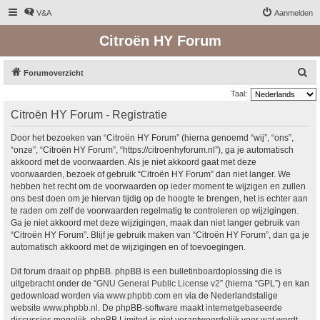
V&A
Aanmelden
Citroën HY Forum
Z
Forumoverzicht
o
Taal:
e
Citroën HY Forum - Registratie
k
Door het bezoeken van “Citroën HY Forum” (hierna genoemd “wij”, “ons”,
“onze”, “Citroën HY Forum”, “https://citroenhyforum.nl”), ga je automatisch
akkoord met de voorwaarden. Als je niet akkoord gaat met deze
voorwaarden, bezoek of gebruik “Citroën HY Forum” dan niet langer. We
hebben het recht om de voorwaarden op ieder moment te wijzigen en zullen
ons best doen om je hiervan tijdig op de hoogte te brengen, het is echter aan
te raden om zelf de voorwaarden regelmatig te controleren op wijzigingen.
Ga je niet akkoord met deze wijzigingen, maak dan niet langer gebruik van
“Citroën HY Forum”. Blijf je gebruik maken van “Citroën HY Forum”, dan ga je
automatisch akkoord met de wijzigingen en of toevoegingen.
Dit forum draait op phpBB. phpBB is een bulletinboardoplossing die is
uitgebracht onder de “
GNU General Public License v2
” (hierna “GPL”) en kan
gedownload worden via
www.phpbb.com
en via de Nederlandstalige
website
www.phpbb.nl
. De phpBB-software maakt internetgebaseerde