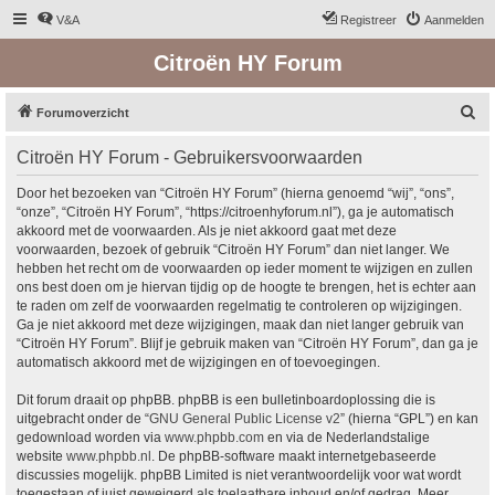
V&A
Registreer
Aanmelden
Citroën HY Forum
Z
Forumoverzicht
o
Citroën HY Forum - Gebruikersvoorwaarden
e
k
Door het bezoeken van “Citroën HY Forum” (hierna genoemd “wij”, “ons”,
“onze”, “Citroën HY Forum”, “https://citroenhyforum.nl”), ga je automatisch
akkoord met de voorwaarden. Als je niet akkoord gaat met deze
voorwaarden, bezoek of gebruik “Citroën HY Forum” dan niet langer. We
hebben het recht om de voorwaarden op ieder moment te wijzigen en zullen
ons best doen om je hiervan tijdig op de hoogte te brengen, het is echter aan
te raden om zelf de voorwaarden regelmatig te controleren op wijzigingen.
Ga je niet akkoord met deze wijzigingen, maak dan niet langer gebruik van
“Citroën HY Forum”. Blijf je gebruik maken van “Citroën HY Forum”, dan ga je
automatisch akkoord met de wijzigingen en of toevoegingen.
Dit forum draait op phpBB. phpBB is een bulletinboardoplossing die is
uitgebracht onder de “
GNU General Public License v2
” (hierna “GPL”) en kan
gedownload worden via
www.phpbb.com
en via de Nederlandstalige
website
www.phpbb.nl
. De phpBB-software maakt internetgebaseerde
discussies mogelijk. phpBB Limited is niet verantwoordelijk voor wat wordt
toegestaan of juist geweigerd als toelaatbare inhoud en/of gedrag. Meer