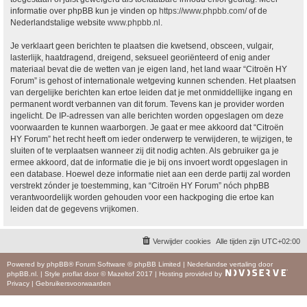
informatie over phpBB kun je vinden op
https://www.phpbb.com/
of de
Nederlandstalige website
www.phpbb.nl
.
Je verklaart geen berichten te plaatsen die kwetsend, obsceen, vulgair,
lasterlijk, haatdragend, dreigend, seksueel georiënteerd of enig ander
materiaal bevat die de wetten van je eigen land, het land waar “Citroën HY
Forum” is gehost of internationale wetgeving kunnen schenden. Het plaatsen
van dergelijke berichten kan ertoe leiden dat je met onmiddellijke ingang en
permanent wordt verbannen van dit forum. Tevens kan je provider worden
ingelicht. De IP-adressen van alle berichten worden opgeslagen om deze
voorwaarden te kunnen waarborgen. Je gaat er mee akkoord dat “Citroën
HY Forum” het recht heeft om ieder onderwerp te verwijderen, te wijzigen, te
sluiten of te verplaatsen wanneer zij dit nodig achten. Als gebruiker ga je
ermee akkoord, dat de informatie die je bij ons invoert wordt opgeslagen in
een database. Hoewel deze informatie niet aan een derde partij zal worden
verstrekt zónder je toestemming, kan “Citroën HY Forum” nóch phpBB
verantwoordelijk worden gehouden voor een hackpoging die ertoe kan
leiden dat de gegevens vrijkomen.
Verwijder cookies
Alle tijden zijn
UTC+02:00
Powered by
phpBB
® Forum Software © phpBB Limited
|
Nederlandse vertaling door
phpBB.nl
.
|
Style
proflat
door ©
Mazeltof
2017
|
Hosting provided by
Privacy
|
Gebruikersvoorwaarden