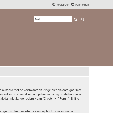
Registreer
Aanmelden
Zoek
Uitgebreid zoeken
ch akkoord met de voorwaarden. Als je niet akkoord gaat met
 zullen ons best doen om je hiervan tijdig op de hoogte te
k dan niet langer gebruik van “Citroën HY Forum”. Blijf je
 kan gedownload worden via
www.phpbb.com
en via de