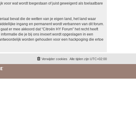
k voor wat wordt toegestaan of juist geweigerd als toelaatbare
eriaal bevat die de wetten van je eigen land, het land waar
middellijke ingang en permanent wordt verbannen van dit forum.
aat er mee akkoord dat “Citroën HY Forum” het recht heeft
 informatie die je bij ons invoert wordt opgeslagen in een
rantwoordelijk worden gehouden voor een hackpoging die ertoe
Verwijder cookies
Alle tijden zijn
UTC+02:00