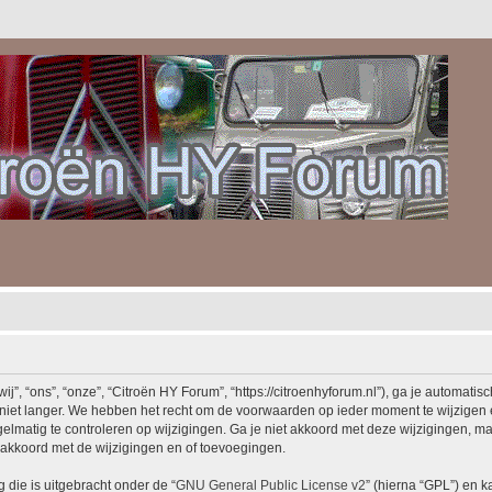
, “ons”, “onze”, “Citroën HY Forum”, “https://citroenhyforum.nl”), ga je automatis
iet langer. We hebben het recht om de voorwaarden op ieder moment te wijzigen en
elmatig te controleren op wijzigingen. Ga je niet akkoord met deze wijzigingen, maa
akkoord met de wijzigingen en of toevoegingen.
 die is uitgebracht onder de “
GNU General Public License v2
” (hierna “GPL”) en