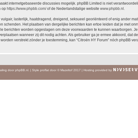
akt internetgebaseerde discussies mogelijk. phpBB Limited is niet verantwoordelij
n op
https://www.phpbb.com/
of de Nederlandstalige website
www.phpbb.nl
.
vulgair, lasterlijk, haatdragend, dreigend, seksueel georiënteerd of enig ander mat
en schenden. Het plaatsen van dergelijke berichten kan ertoe leiden dat je met on
alle berichten worden opgeslagen om deze voorwaarden te kunnen waarborgen. Je g
 verplaatsen wanneer zij dit nodig achten. Als gebruiker ga je ermee akkoord, dat de
al worden verstrekt zónder je toestemming, kan “Citroën HY Forum” nóch phpBB ve
aling door
phpBB.nl
.
|
Style
proflat
door ©
Mazeltof
2017
|
Hosting provided by