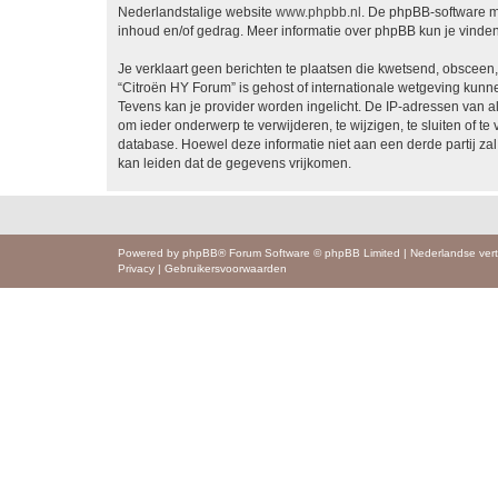
Nederlandstalige website
www.phpbb.nl
. De phpBB-software ma
inhoud en/of gedrag. Meer informatie over phpBB kun je vinde
Je verklaart geen berichten te plaatsen die kwetsend, obsceen, 
“Citroën HY Forum” is gehost of internationale wetgeving kunn
Tevens kan je provider worden ingelicht. De IP-adressen van 
om ieder onderwerp te verwijderen, te wijzigen, te sluiten of te
database. Hoewel deze informatie niet aan een derde partij z
kan leiden dat de gegevens vrijkomen.
Powered by
phpBB
® Forum Software © phpBB Limited
|
Nederlandse vert
Privacy
|
Gebruikersvoorwaarden