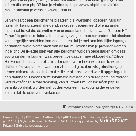
informatie over phpBB kun je vinden op
https://www.phpbb.com/
of de
Nederlandstalige website
www.phpbb.nl
.
Je verklaart geen berichten te plaatsen die kwetsend, obsceen, vulgair,
lasterlijk, haatdragend, dreigend, seksueel georiënteerd of enig ander
materiaal bevat die de wetten van je eigen land, het land waar “Citroën HY
Forum” is gehost of internationale wetgeving kunnen schenden. Het plaatsen
van dergelijke berichten kan ertoe leiden dat je met onmiddellijke ingang en
permanent wordt verbannen van dit forum. Tevens kan je provider worden
ingelicht. De IP-adressen van alle berichten worden opgeslagen om deze
voorwaarden te kunnen waarborgen. Je gaat er mee akkoord dat “Citroën
HY Forum” het recht heeft om ieder onderwerp te verwijderen, te wijzigen, te
sluiten of te verplaatsen wanneer zij dit nodig achten. Als gebruiker ga je
ermee akkoord, dat de informatie die je bij ons invoert wordt opgeslagen in
een database. Hoewel deze informatie niet aan een derde partij zal worden
verstrekt zónder je toestemming, kan “Citroën HY Forum” nóch phpBB
verantwoordelijk worden gehouden voor een hackpoging die ertoe kan
leiden dat de gegevens vrijkomen.
Verwijder cookies
Alle tijden zijn
UTC+02:00
Powered by
phpBB
® Forum Software © phpBB Limited
|
Nederlandse vertaling door
phpBB.nl
.
|
Style
proflat
door ©
Mazeltof
2017
|
Hosting provided by
Privacy
|
Gebruikersvoorwaarden