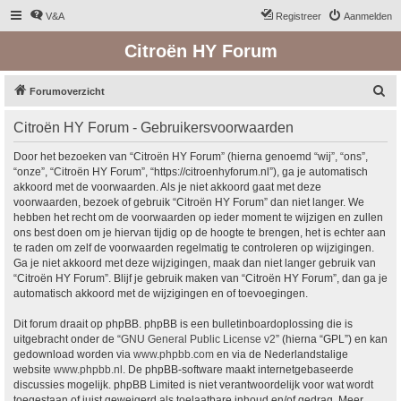
V&A
Registreer
Aanmelden
Citroën HY Forum
Z
Forumoverzicht
o
Citroën HY Forum - Gebruikersvoorwaarden
e
k
Door het bezoeken van “Citroën HY Forum” (hierna genoemd “wij”, “ons”,
“onze”, “Citroën HY Forum”, “https://citroenhyforum.nl”), ga je automatisch
akkoord met de voorwaarden. Als je niet akkoord gaat met deze
voorwaarden, bezoek of gebruik “Citroën HY Forum” dan niet langer. We
hebben het recht om de voorwaarden op ieder moment te wijzigen en zullen
ons best doen om je hiervan tijdig op de hoogte te brengen, het is echter aan
te raden om zelf de voorwaarden regelmatig te controleren op wijzigingen.
Ga je niet akkoord met deze wijzigingen, maak dan niet langer gebruik van
“Citroën HY Forum”. Blijf je gebruik maken van “Citroën HY Forum”, dan ga je
automatisch akkoord met de wijzigingen en of toevoegingen.
Dit forum draait op phpBB. phpBB is een bulletinboardoplossing die is
uitgebracht onder de “
GNU General Public License v2
” (hierna “GPL”) en kan
gedownload worden via
www.phpbb.com
en via de Nederlandstalige
website
www.phpbb.nl
. De phpBB-software maakt internetgebaseerde
discussies mogelijk. phpBB Limited is niet verantwoordelijk voor wat wordt
toegestaan of juist geweigerd als toelaatbare inhoud en/of gedrag. Meer