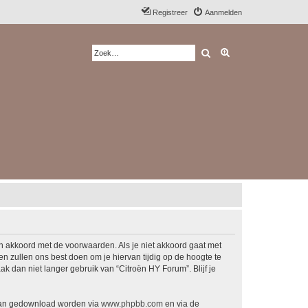
Registreer
Aanmelden
Zoek
Uitgebreid zoeken
ch akkoord met de voorwaarden. Als je niet akkoord gaat met
 zullen ons best doen om je hiervan tijdig op de hoogte te
k dan niet langer gebruik van “Citroën HY Forum”. Blijf je
 kan gedownload worden via
www.phpbb.com
en via de