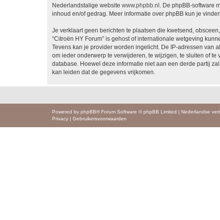
Nederlandstalige website
www.phpbb.nl
. De phpBB-software ma
inhoud en/of gedrag. Meer informatie over phpBB kun je vinde
Je verklaart geen berichten te plaatsen die kwetsend, obsceen, 
“Citroën HY Forum” is gehost of internationale wetgeving kunn
Tevens kan je provider worden ingelicht. De IP-adressen van 
om ieder onderwerp te verwijderen, te wijzigen, te sluiten of te
database. Hoewel deze informatie niet aan een derde partij z
kan leiden dat de gegevens vrijkomen.
Powered by
phpBB
® Forum Software © phpBB Limited
|
Nederlandse vert
Privacy
|
Gebruikersvoorwaarden