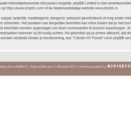
akt internetgebaseerde discussies mogelijk. phpBB Limited is niet verantwoordelij
n op
https://www.phpbb.com/
of de Nederlandstalige website
www.phpbb.nl
.
vulgair, lasterlijk, haatdragend, dreigend, seksueel georiënteerd of enig ander mat
en schenden. Het plaatsen van dergelijke berichten kan ertoe leiden dat je met on
alle berichten worden opgeslagen om deze voorwaarden te kunnen waarborgen. Je g
 verplaatsen wanneer zij dit nodig achten. Als gebruiker ga je ermee akkoord, dat de
al worden verstrekt zónder je toestemming, kan “Citroën HY Forum” nóch phpBB ve
aling door
phpBB.nl
.
|
Style
proflat
door ©
Mazeltof
2017
|
Hosting provided by