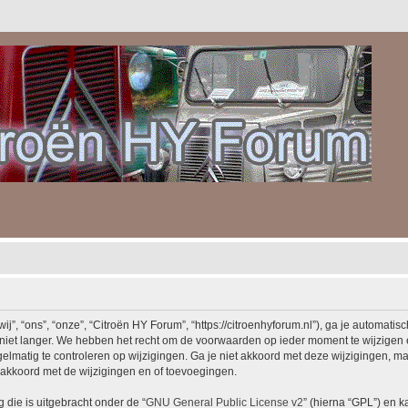
, “ons”, “onze”, “Citroën HY Forum”, “https://citroenhyforum.nl”), ga je automatis
iet langer. We hebben het recht om de voorwaarden op ieder moment te wijzigen en
elmatig te controleren op wijzigingen. Ga je niet akkoord met deze wijzigingen, maa
akkoord met de wijzigingen en of toevoegingen.
 die is uitgebracht onder de “
GNU General Public License v2
” (hierna “GPL”) en