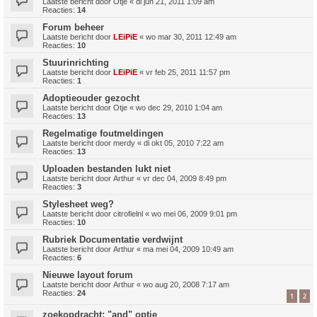
Laatste bericht door
Otje
«
di jun 21, 2011 1:09 am
Reacties:
14
Forum beheer
Laatste bericht door
LEiPiE
«
wo mar 30, 2011 12:49 am
Reacties:
10
Stuurinrichting
Laatste bericht door
LEiPiE
«
vr feb 25, 2011 11:57 pm
Reacties:
1
Adoptieouder gezocht
Laatste bericht door
Otje
«
wo dec 29, 2010 1:04 am
Reacties:
13
Regelmatige foutmeldingen
Laatste bericht door
merdy
«
di okt 05, 2010 7:22 am
Reacties:
13
Uploaden bestanden lukt niet
Laatste bericht door
Arthur
«
vr dec 04, 2009 8:49 pm
Reacties:
3
Stylesheet weg?
Laatste bericht door
citrofielnl
«
wo mei 06, 2009 9:01 pm
Reacties:
10
Rubriek Documentatie verdwijnt
Laatste bericht door
Arthur
«
ma mei 04, 2009 10:49 am
Reacties:
6
Nieuwe layout forum
Laatste bericht door
Arthur
«
wo aug 20, 2008 7:17 am
Reacties:
24
1
2
zoekopdracht: "and" optie