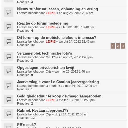
Reacties:
4
Nieuw subforum: assen, ophanging en vering
Laatste bericht door
LEiPiE
«
zo aug 25, 2013 2:25 pm
Reactie op forummededeling
Laatste bericht door
LEiPiE
«
za feb 02, 2013 10:48 pm
Reacties:
4
Dit forum op de mobiele telefoon, interesse?
Laatste bericht door
LEiPiE
«
wo okt 24, 2012 12:46 pm
Reacties:
40
1
2
3
Verzamelplek technische foto's
Laatste bericht door
MicHYl
«
zo apr 22, 2012 1:48 pm
Reacties:
3
Opgeslagen priveberichten kwijt
Laatste bericht door
Otje
«
wo mar 28, 2012 1:46 am
Reacties:
9
Jaarverslagje voor Le Camion jaarvergadering
Laatste bericht door
la souris
«
za mar 24, 2012 12:29 am
Reacties:
1
Geldigheidsduur te koop gevraagd/aangeboden
Laatste bericht door
LEiPiE
«
ma feb 13, 2012 11:59 pm
Reacties:
2
Rubriek Restauratieproject??
Laatste bericht door
Otje
«
do jul 14, 2011 12:36 am
Reacties:
12
PB's stuk?