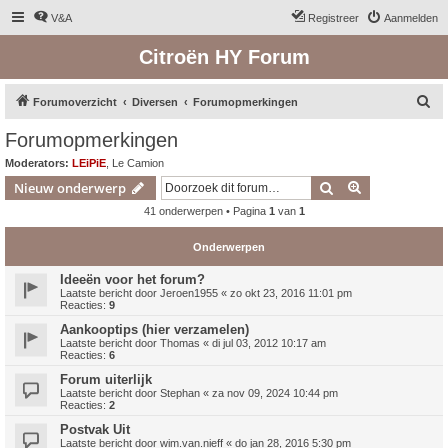
V&A
Registreer
Aanmelden
Citroën HY Forum
Z
Forumoverzicht
Diversen
Forumopmerkingen
o
Forumopmerkingen
e
Moderators:
LEiPiE
,
Le Camion
k
Zoek
Uitgebreid z
Nieuw onderwerp
41 onderwerpen • Pagina
1
van
1
Onderwerpen
Ideeën voor het forum?
Laatste bericht door
Jeroen1955
«
zo okt 23, 2016 11:01 pm
Reacties:
9
Aankooptips (hier verzamelen)
Laatste bericht door
Thomas
«
di jul 03, 2012 10:17 am
Reacties:
6
Forum uiterlijk
Laatste bericht door
Stephan
«
za nov 09, 2024 10:44 pm
Reacties:
2
Postvak Uit
Laatste bericht door
wim.van.nieff
«
do jan 28, 2016 5:30 pm