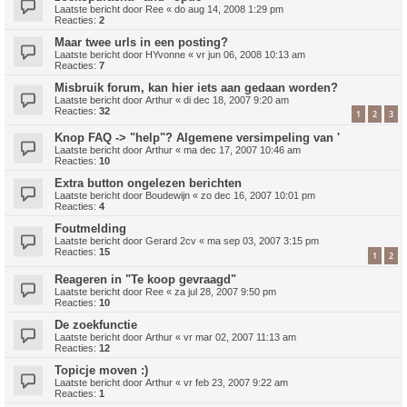
Laatste bericht door
Ree
«
do aug 14, 2008 1:29 pm
Reacties:
2
Maar twee urls in een posting?
Laatste bericht door
HYvonne
«
vr jun 06, 2008 10:13 am
Reacties:
7
Misbruik forum, kan hier iets aan gedaan worden?
Laatste bericht door
Arthur
«
di dec 18, 2007 9:20 am
Reacties:
32
1
2
3
Knop FAQ -> "help"? Algemene versimpeling van '
Laatste bericht door
Arthur
«
ma dec 17, 2007 10:46 am
Reacties:
10
Extra button ongelezen berichten
Laatste bericht door
Boudewijn
«
zo dec 16, 2007 10:01 pm
Reacties:
4
Foutmelding
Laatste bericht door
Gerard 2cv
«
ma sep 03, 2007 3:15 pm
Reacties:
15
1
2
Reageren in "Te koop gevraagd"
Laatste bericht door
Ree
«
za jul 28, 2007 9:50 pm
Reacties:
10
De zoekfunctie
Laatste bericht door
Arthur
«
vr mar 02, 2007 11:13 am
Reacties:
12
Topicje moven :)
Laatste bericht door
Arthur
«
vr feb 23, 2007 9:22 am
Reacties:
1