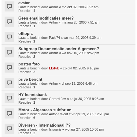
avatar
Laatste bericht door
Arthur
«
ma okt 02, 2006 8:52 am
Reacties:
4
Geen emailnotificaties meer?
Laatste bericht door
Arthur
«
ma aug 28, 2006 7:51 am
Reacties:
1
offtopic
Laatste bericht door
Patje74
«
wo mar 29, 2006 9:39 am
Reacties:
1
Subgroep Documentatie onder Algemeen?
Laatste bericht door
Arthur
«
wo nov 16, 2005 9:52 pm
Reacties:
2
posten foto
Laatste bericht door
LEiPiE
«
zo okt 02, 2005 9:16 pm
Reacties:
2
prive bericht
Laatste bericht door
Arthur
«
di sep 13, 2005 6:46 pm
Reacties:
1
HY kennisbank
Laatste bericht door
Gerard 2cv
«
za jul 30, 2005 9:23 am
Reacties:
1
Motor - Algemeen subforum
Laatste bericht door
Anton t Went
«
vr apr 29, 2005 12:28 pm
Reacties:
6
Diversen - Internationaal ??
Laatste bericht door
la souris
«
wo apr 27, 2005 10:50 pm
Reacties:
2