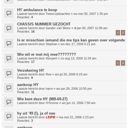
HY ambulance te koop
Laatste bericht door
Tweecvpistachke
«
wo mei 30, 2007 1:35 pm
Reacties:
4
CHASSIS NUMMER GEZOCHT
Laatste bericht door
Sander van Wees
«
di jan 09, 2007 11:08 am
Reacties:
16
1
2
Is er misschien iemand die me tips kan geven over volgende
Laatste bericht door
Stephan
«
wo dec 27, 2006 6:21 pm
Wie wil er met mij mee????????
Laatste bericht door
thexpert
«
zo aug 13, 2006 11:34 am
Reacties:
17
1
2
Verzekering HY
Laatste bericht door
Ree
«
wo jul 26, 2006 8:19 am
Reacties:
9
aankoop HY
Laatste bericht door
harm
«
wo jun 28, 2006 10:55 pm
Reacties:
11
Wie kent deze HY (MB-69-27)
Laatste bericht door
HYvonne
«
wo jun 14, 2006 7:50 am
hy uit '49 (!), ja of nee
Laatste bericht door
LEiPiE
«
ma mei 22, 2006 1:23 pm
Reacties:
3
aankoop