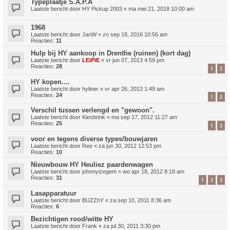
Typeplaatje S.A.P.A
Laatste bericht door
HY Pickup 2003
«
ma mei 21, 2018 10:00 am
1968
Laatste bericht door
JanW
«
zo sep 18, 2016 10:56 am
Reacties:
11
Hulp bij HY aankoop in Drenthe (ruinen) (kort dag)
Laatste bericht door
LEiPiE
«
vr jun 07, 2013 4:59 pm
Reacties:
28
1
2
HY kopen....
Laatste bericht door
hyliner
«
vr apr 26, 2013 1:49 am
Reacties:
24
1
2
Verschil tussen verlengd en "gewoon".
Laatste bericht door
Kiesbrink
«
ma sep 17, 2012 11:27 am
Reacties:
25
1
2
voor en tegens diverse types/bouwjaren
Laatste bericht door
Ree
«
za jun 30, 2012 12:53 pm
Reacties:
10
Nieuwbouw HY Heuliez paardenwagen
Laatste bericht door
johnnyizegem
«
wo apr 18, 2012 8:18 am
Reacties:
31
1
2
3
Lasapparatuur
Laatste bericht door
BUZZhY
«
za sep 10, 2011 8:36 am
Reacties:
6
Bezichtigen rood/witte HY
Laatste bericht door
Frank
«
za jul 30, 2011 3:30 pm