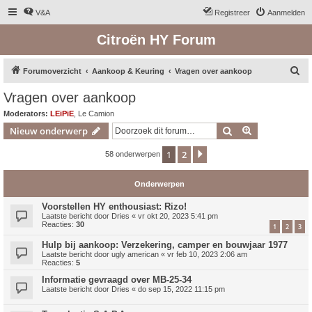
V&A
Registreer
Aanmelden
Citroën HY Forum
Z
Forumoverzicht
Aankoop & Keuring
Vragen over aankoop
o
Vragen over aankoop
e
Moderators:
LEiPiE
,
Le Camion
k
Zoek
Uitgebreid z
Nieuw onderwerp
1
2
Volgende
58 onderwerpen
Onderwerpen
Voorstellen HY enthousiast: Rizo!
Laatste bericht door
Dries
«
vr okt 20, 2023 5:41 pm
Reacties:
30
1
2
3
Hulp bij aankoop: Verzekering, camper en bouwjaar 1977
Laatste bericht door
ugly american
«
vr feb 10, 2023 2:06 am
Reacties:
5
Informatie gevraagd over MB-25-34
Laatste bericht door
Dries
«
do sep 15, 2022 11:15 pm