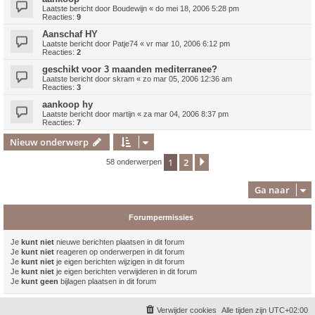
Laatste bericht door
Boudewijn
«
do mei 18, 2006 5:28 pm
Reacties:
9
Aanschaf HY
Laatste bericht door
Patje74
«
vr mar 10, 2006 6:12 pm
Reacties:
2
geschikt voor 3 maanden mediterranee?
Laatste bericht door
skram
«
zo mar 05, 2006 12:36 am
Reacties:
3
aankoop hy
Laatste bericht door
martijn
«
za mar 04, 2006 8:37 pm
Reacties:
7
Nieuw onderwerp
1
2
Volgende
58 onderwerpen
Ga naar
Forumpermissies
Je
kunt niet
nieuwe berichten plaatsen in dit forum
Je
kunt niet
reageren op onderwerpen in dit forum
Je
kunt niet
je eigen berichten wijzigen in dit forum
Je
kunt niet
je eigen berichten verwijderen in dit forum
Je
kunt geen
bijlagen plaatsen in dit forum
Verwijder cookies
Alle tijden zijn
UTC+02:00