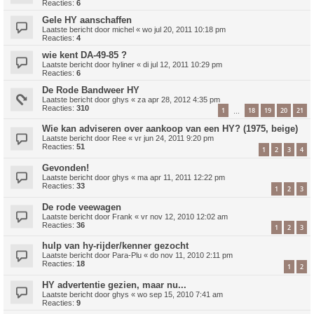
Reacties:
6
Gele HY aanschaffen
Laatste bericht door
michel
«
wo jul 20, 2011 10:18 pm
Reacties:
4
wie kent DA-49-85 ?
Laatste bericht door
hyliner
«
di jul 12, 2011 10:29 pm
Reacties:
6
De Rode Bandweer HY
Laatste bericht door
ghys
«
za apr 28, 2012 4:35 pm
Reacties:
310
1
18
19
20
21
…
Wie kan adviseren over aankoop van een HY? (1975, beige)
Laatste bericht door
Ree
«
vr jun 24, 2011 9:20 pm
Reacties:
51
1
2
3
4
Gevonden!
Laatste bericht door
ghys
«
ma apr 11, 2011 12:22 pm
Reacties:
33
1
2
3
De rode veewagen
Laatste bericht door
Frank
«
vr nov 12, 2010 12:02 am
Reacties:
36
1
2
3
hulp van hy-rijder/kenner gezocht
Laatste bericht door
Para-Plu
«
do nov 11, 2010 2:11 pm
Reacties:
18
1
2
HY advertentie gezien, maar nu...
Laatste bericht door
ghys
«
wo sep 15, 2010 7:41 am
Reacties:
9