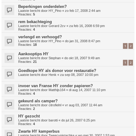
Beperkingen onderdelen?
Laatste bericht door
HY_Pino
«
zo feb 17, 2008 2:44 am
Reacties:
5
rem bekachteging
Laatste bericht door
Gerard 2cv
«
za feb 16, 2008 6:59 pm
Reacties:
4
verlengd en verhoogd?
Laatste bericht door
HY_Pino
«
do jan 31, 2008 8:47 pm
Reacties:
18
1
2
Aankooptips HY
Laatste bericht door
Stephan
«
do okt 18, 2007 9:49 am
Reacties:
21
1
2
Goedkope HY als donor voor restauratie?
Laatste bericht door
Henk
«
za sep 08, 2007 10:00 pm
invoer van Franse HY zonder papieren?
Laatste bericht door
Matthijs164
«
di aug 14, 2007 11:10 pm
Reacties:
4
gekeurd als camper?
Laatste bericht door
citrofielnl
«
vr aug 03, 2007 11:44 am
Reacties:
2
HY gezocht
Laatste bericht door
barotti
«
do jul 26, 2007 6:25 pm
Reacties:
4
Zwarte HY kamperbus
Laatste bericht door
Tweecvpistachke
«
wo mei 30, 2007 1:53 pm