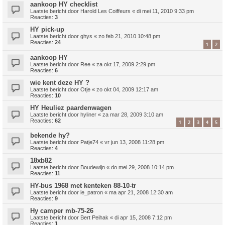
aankoop HY checklist
Laatste bericht door
Harold Les Coiffeurs
«
di mei 11, 2010 9:33 pm
Reacties:
3
HY pick-up
Laatste bericht door
ghys
«
zo feb 21, 2010 10:48 pm
Reacties:
24
1
2
aankoop HY
Laatste bericht door
Ree
«
za okt 17, 2009 2:29 pm
Reacties:
6
wie kent deze HY ?
Laatste bericht door
Otje
«
zo okt 04, 2009 12:17 am
Reacties:
10
HY Heuliez paardenwagen
Laatste bericht door
hyliner
«
za mar 28, 2009 3:10 am
Reacties:
62
1
2
3
4
5
bekende hy?
Laatste bericht door
Patje74
«
vr jun 13, 2008 11:28 pm
Reacties:
4
18xb82
Laatste bericht door
Boudewijn
«
do mei 29, 2008 10:14 pm
Reacties:
11
HY-bus 1968 met kenteken 88-10-tr
Laatste bericht door
le_patron
«
ma apr 21, 2008 12:30 am
Reacties:
9
Hy camper mb-75-26
Laatste bericht door
Bert Peihak
«
di apr 15, 2008 7:12 pm
Reacties:
1