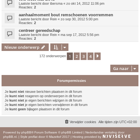
Laatste bericht door
tbersma
«
zo okt 14, 2012 11:06 pm
Reacties:
2
aanhaalmoment bout remschoenen voorremmen
Laatste bericht door
Rein
«
zo sep 30, 2012 5:00 pm
Reacties:
2
centreer gereedschap
Laatste bericht door
Rein
«
ma sep 17, 2012 5:56 pm
Reacties:
2
Nieuw onderwerp
1
2
3
4
Volgende
172 onderwerpen
Ga naar
Forumpermissies
Je
kunt niet
nieuwe berichten plaatsen in dit forum
Je
kunt niet
reageren op onderwerpen in dit forum
Je
kunt niet
je eigen berichten wijzigen in dit forum
Je
kunt niet
je eigen berichten verwijderen in dit forum
Je
kunt geen
bijlagen plaatsen in dit forum
Verwijder cookies
Alle tijden zijn
UTC+02:00
Powered by
phpBB
® Forum Software © phpBB Limited
|
Nederlandse vertaling door
phpBB.nl
.
|
Style
proflat
door ©
Mazeltof
2017
|
Hosting provided by