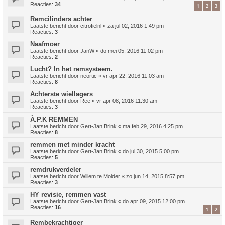
Reacties:
34
1
2
3
Remcilinders achter
Laatste bericht door
citrofielnl
«
za jul 02, 2016 1:49 pm
Reacties:
3
Naafmoer
Laatste bericht door
JanW
«
do mei 05, 2016 11:02 pm
Reacties:
2
Lucht? In het remsysteem.
Laatste bericht door
neortic
«
vr apr 22, 2016 11:03 am
Reacties:
8
Achterste wiellagers
Laatste bericht door
Ree
«
vr apr 08, 2016 11:30 am
Reacties:
3
À.P.K REMMEN
Laatste bericht door
Gert-Jan Brink
«
ma feb 29, 2016 4:25 pm
Reacties:
8
remmen met minder kracht
Laatste bericht door
Gert-Jan Brink
«
do jul 30, 2015 5:00 pm
Reacties:
5
remdrukverdeler
Laatste bericht door
Willem te Molder
«
zo jun 14, 2015 8:57 pm
Reacties:
3
HY revisie, remmen vast
Laatste bericht door
Gert-Jan Brink
«
do apr 09, 2015 12:00 pm
Reacties:
16
1
2
Rembekrachtiger