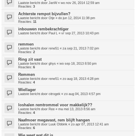
Laatste bericht door
JanW
«
wo nov 26, 2014 12:59 am
Reacties:
3
Achterste rempot bijvullen?
Laatste bericht door
Otje
«
do jun 12, 2014 11:38 pm
Reacties:
11
inbouwen rembekrachtiger
Laatste bericht door
Paul L
«
vr sep 27, 2013 10:43 pm
remmen
Laatste bericht door
rene51
«
za sep 21, 2013 7:02 pm
Reacties:
2
Ring zit vast
Laatste bericht door
ghys
«
wo sep 18, 2013 8:50 pm
Reacties:
6
Remmen
Laatste bericht door
rene51
«
zo aug 18, 2013 4:28 pm
Reacties:
4
Wiellager
Laatste bericht door
citrogek
«
zo aug 04, 2013 4:57 pm
loshalen remtrommel voor makkelijk??
Laatste bericht door
Ree
«
ma mei 13, 2013 8:56 am
Reacties:
4
Naafmoer megavast, rem blijft hangen
Laatste bericht door
Luuk Obbink
«
zo apr 07, 2013 12:41 am
Reacties:
6
Wie weet wat dit is