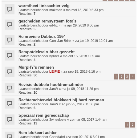
warm/heet linksachter velg
Laatste bericht door
makman
«
ma mei 13, 2019 5:33 pm
Reacties:
7
gescheiden remsysteem foto's
Laatste bericht door
ed-hz
«
ma apr 29, 2019 8:06 pm
Reacties:
5
Remrevisie Dubbus 1964
Laatste bericht door
Gert-Jan Brink
«
za jan 19, 2019 12:01 am
Reacties:
2
Rempotdekselrubber gezocht
Laatste bericht door
hyliner
«
ma okt 15, 2018 1:09 am
Reacties:
4
MurpHY's remmen
Laatste bericht door
LEiPiE
«
za sep 15, 2018 6:16 pm
Reacties:
50
1
2
3
4
Revisie dubbele hoofdremcilinder
Laatste bericht door
JanW
«
ma jul 09, 2018 11:26 pm
Reacties:
10
Rechterachterwiel blokkeert bij hard remmen
Laatste bericht door
JanW
«
zo jun 25, 2017 11:36 pm
Reacties:
6
Speciaal rem gereedschap
Laatste bericht door
3wheelpete
«
zo mar 05, 2017 1:44 am
Reacties:
19
1
2
Rem blokeert achter
Laatste bericht door
Coendalini
«
vr sep 02, 2016 6:01 pm