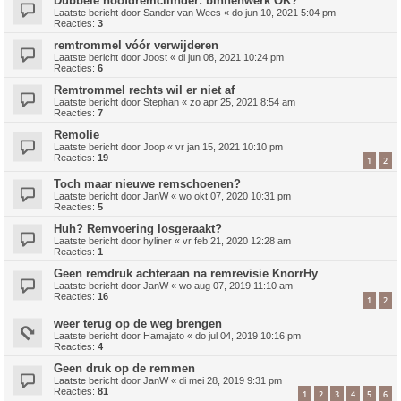
Dubbele hoofdremcilinder: binnenwerk OK?
Laatste bericht door
Sander van Wees
«
do jun 10, 2021 5:04 pm
Reacties:
3
remtrommel vóór verwijderen
Laatste bericht door
Joost
«
di jun 08, 2021 10:24 pm
Reacties:
6
Remtrommel rechts wil er niet af
Laatste bericht door
Stephan
«
zo apr 25, 2021 8:54 am
Reacties:
7
Remolie
Laatste bericht door
Joop
«
vr jan 15, 2021 10:10 pm
Reacties:
19
1
2
Toch maar nieuwe remschoenen?
Laatste bericht door
JanW
«
wo okt 07, 2020 10:31 pm
Reacties:
5
Huh? Remvoering losgeraakt?
Laatste bericht door
hyliner
«
vr feb 21, 2020 12:28 am
Reacties:
1
Geen remdruk achteraan na remrevisie KnorrHy
Laatste bericht door
JanW
«
wo aug 07, 2019 11:10 am
Reacties:
16
1
2
weer terug op de weg brengen
Laatste bericht door
Hamajato
«
do jul 04, 2019 10:16 pm
Reacties:
4
Geen druk op de remmen
Laatste bericht door
JanW
«
di mei 28, 2019 9:31 pm
Reacties:
81
1
2
3
4
5
6