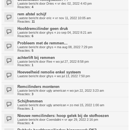
Laatste bericht door
Dries
«
vr dec 02, 2022 4:43 pm
Reacties:
4
rem afstel schijf
Laatste bericht door
eric
«
vr nov 11, 2022 10:05 am
Reacties:
11
Hoofdremcilinder geen druk
Laatste bericht door
ghys
«
zo sep 04, 2022 8:21 am
Reacties:
6
Probleem met de remmen...
Laatste bericht door
ghys
«
ma aug 08, 2022 7:29 pm
Reacties:
5
achterlift bij remmen
Laatste bericht door
Ree
«
wo jul 27, 2022 8:58 pm
Reacties:
1
Hoeveelheid remolie enkel systeem
Laatste bericht door
ghys
«
wo jul 13, 2022 7:50 pm
Remcilinders monteren
Laatste bericht door
ugly american
«
wo jun 22, 2022 3:23 am
Reacties:
3
Schijfremmen
Laatste bericht door
ugly american
«
zo mei 15, 2022 1:00 am
Reacties:
1
Nieuwe remcilinders: hoop gelek bij de stofhoezen
Laatste bericht door
Coendalini
«
vr apr 29, 2022 2:16 pm
Reacties:
4