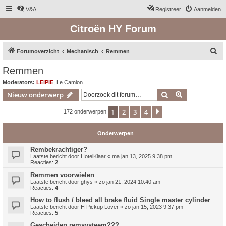
V&A
Registreer
Aanmelden
Citroën HY Forum
Z
Forumoverzicht
Mechanisch
Remmen
o
Remmen
e
Moderators:
LEiPiE
,
Le Camion
k
Zoek
Uitgebreid z
Nieuw onderwerp
1
2
3
4
Volgende
172 onderwerpen
Onderwerpen
Rembekrachtiger?
Laatste bericht door
HotelKlaar
«
ma jan 13, 2025 9:38 pm
Reacties:
2
Remmen voorwielen
Laatste bericht door
ghys
«
zo jan 21, 2024 10:40 am
Reacties:
4
How to flush / bleed all brake fluid Single master cylinder
Laatste bericht door
H Pickup Lover
«
zo jan 15, 2023 9:37 pm
Reacties:
5
Gescheiden remsysteem???