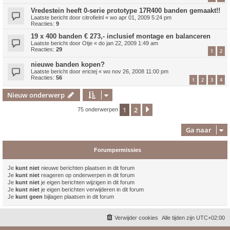
Vredestein heeft 0-serie prototype 17R400 banden gemaakt!!
Laatste bericht door
citrofielnl
«
wo apr 01, 2009 5:24 pm
Reacties:
9
19 x 400 banden € 273,- inclusief montage en balanceren
Laatste bericht door
Otje
«
do jan 22, 2009 1:49 am
Reacties:
29
1
2
nieuwe banden kopen?
Laatste bericht door
erictej
«
wo nov 26, 2008 11:00 pm
Reacties:
56
1
2
3
4
Nieuw onderwerp
1
2
Volgende
75 onderwerpen
Ga naar
Forumpermissies
Je
kunt niet
nieuwe berichten plaatsen in dit forum
Je
kunt niet
reageren op onderwerpen in dit forum
Je
kunt niet
je eigen berichten wijzigen in dit forum
Je
kunt niet
je eigen berichten verwijderen in dit forum
Je
kunt geen
bijlagen plaatsen in dit forum
Verwijder cookies
Alle tijden zijn
UTC+02:00