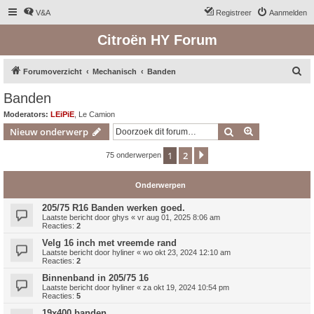
V&A
Registreer
Aanmelden
Citroën HY Forum
Z
Forumoverzicht
Mechanisch
Banden
o
Banden
e
Moderators:
LEiPiE
,
Le Camion
k
Zoek
Uitgebreid z
Nieuw onderwerp
1
2
Volgende
75 onderwerpen
Onderwerpen
205/75 R16 Banden werken goed.
Laatste bericht door
ghys
«
vr aug 01, 2025 8:06 am
Reacties:
2
Velg 16 inch met vreemde rand
Laatste bericht door
hyliner
«
wo okt 23, 2024 12:10 am
Reacties:
2
Binnenband in 205/75 16
Laatste bericht door
hyliner
«
za okt 19, 2024 10:54 pm
Reacties:
5
19x400 banden