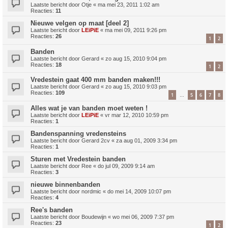
Laatste bericht door
Otje
«
ma mei 23, 2011 1:02 am
Reacties:
11
Nieuwe velgen op maat [deel 2]
Laatste bericht door
LEiPiE
«
ma mei 09, 2011 9:26 pm
Reacties:
26
1
2
Banden
Laatste bericht door
Gerard
«
zo aug 15, 2010 9:04 pm
Reacties:
18
1
2
Vredestein gaat 400 mm banden maken!!!
Laatste bericht door
Gerard
«
zo aug 15, 2010 9:03 pm
Reacties:
109
1
5
6
7
8
…
Alles wat je van banden moet weten !
Laatste bericht door
LEiPiE
«
vr mar 12, 2010 10:59 pm
Reacties:
1
Bandenspanning vredensteins
Laatste bericht door
Gerard 2cv
«
za aug 01, 2009 3:34 pm
Reacties:
1
Sturen met Vredestein banden
Laatste bericht door
Ree
«
do jul 09, 2009 9:14 am
Reacties:
3
nieuwe binnenbanden
Laatste bericht door
nordmic
«
do mei 14, 2009 10:07 pm
Reacties:
4
Ree's banden
Laatste bericht door
Boudewijn
«
wo mei 06, 2009 7:37 pm
Reacties:
23
1
2