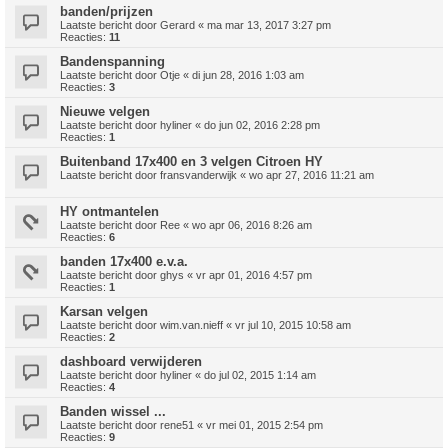
banden/prijzen
Laatste bericht door
Gerard
«
ma mar 13, 2017 3:27 pm
Reacties:
11
Bandenspanning
Laatste bericht door
Otje
«
di jun 28, 2016 1:03 am
Reacties:
3
Nieuwe velgen
Laatste bericht door
hyliner
«
do jun 02, 2016 2:28 pm
Reacties:
1
Buitenband 17x400 en 3 velgen Citroen HY
Laatste bericht door
fransvanderwijk
«
wo apr 27, 2016 11:21 am
HY ontmantelen
Laatste bericht door
Ree
«
wo apr 06, 2016 8:26 am
Reacties:
6
banden 17x400 e.v.a.
Laatste bericht door
ghys
«
vr apr 01, 2016 4:57 pm
Reacties:
1
Karsan velgen
Laatste bericht door
wim.van.nieff
«
vr jul 10, 2015 10:58 am
Reacties:
2
dashboard verwijderen
Laatste bericht door
hyliner
«
do jul 02, 2015 1:14 am
Reacties:
4
Banden wissel ...
Laatste bericht door
rene51
«
vr mei 01, 2015 2:54 pm
Reacties:
9