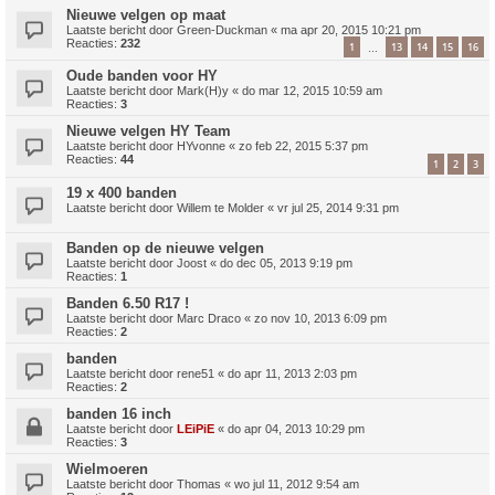
Nieuwe velgen op maat
Laatste bericht door
Green-Duckman
«
ma apr 20, 2015 10:21 pm
Reacties:
232
1
13
14
15
16
…
Oude banden voor HY
Laatste bericht door
Mark(H)y
«
do mar 12, 2015 10:59 am
Reacties:
3
Nieuwe velgen HY Team
Laatste bericht door
HYvonne
«
zo feb 22, 2015 5:37 pm
Reacties:
44
1
2
3
19 x 400 banden
Laatste bericht door
Willem te Molder
«
vr jul 25, 2014 9:31 pm
Banden op de nieuwe velgen
Laatste bericht door
Joost
«
do dec 05, 2013 9:19 pm
Reacties:
1
Banden 6.50 R17 !
Laatste bericht door
Marc Draco
«
zo nov 10, 2013 6:09 pm
Reacties:
2
banden
Laatste bericht door
rene51
«
do apr 11, 2013 2:03 pm
Reacties:
2
banden 16 inch
Laatste bericht door
LEiPiE
«
do apr 04, 2013 10:29 pm
Reacties:
3
Wielmoeren
Laatste bericht door
Thomas
«
wo jul 11, 2012 9:54 am