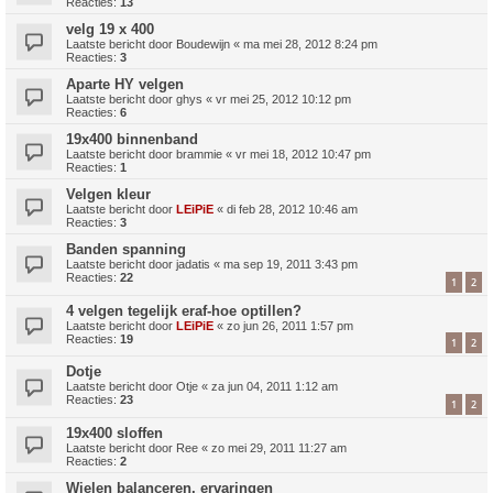
Reacties:
13
velg 19 x 400
Laatste bericht door
Boudewijn
«
ma mei 28, 2012 8:24 pm
Reacties:
3
Aparte HY velgen
Laatste bericht door
ghys
«
vr mei 25, 2012 10:12 pm
Reacties:
6
19x400 binnenband
Laatste bericht door
brammie
«
vr mei 18, 2012 10:47 pm
Reacties:
1
Velgen kleur
Laatste bericht door
LEiPiE
«
di feb 28, 2012 10:46 am
Reacties:
3
Banden spanning
Laatste bericht door
jadatis
«
ma sep 19, 2011 3:43 pm
Reacties:
22
1
2
4 velgen tegelijk eraf-hoe optillen?
Laatste bericht door
LEiPiE
«
zo jun 26, 2011 1:57 pm
Reacties:
19
1
2
Dotje
Laatste bericht door
Otje
«
za jun 04, 2011 1:12 am
Reacties:
23
1
2
19x400 sloffen
Laatste bericht door
Ree
«
zo mei 29, 2011 11:27 am
Reacties:
2
Wielen balanceren, ervaringen