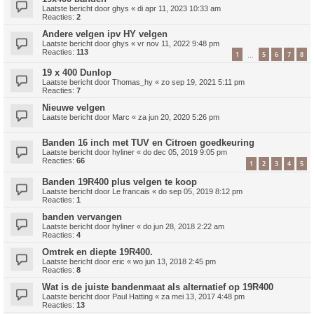
Laatste bericht door
ghys
«
di apr 11, 2023 10:33 am
Reacties:
2
Andere velgen ipv HY velgen
Laatste bericht door
ghys
«
vr nov 11, 2022 9:48 pm
Reacties:
113
1
5
6
7
8
…
19 x 400 Dunlop
Laatste bericht door
Thomas_hy
«
zo sep 19, 2021 5:11 pm
Reacties:
7
Nieuwe velgen
Laatste bericht door
Marc
«
za jun 20, 2020 5:26 pm
Banden 16 inch met TUV en Citroen goedkeuring
Laatste bericht door
hyliner
«
do dec 05, 2019 9:05 pm
Reacties:
66
1
2
3
4
5
Banden 19R400 plus velgen te koop
Laatste bericht door
Le francais
«
do sep 05, 2019 8:12 pm
Reacties:
1
banden vervangen
Laatste bericht door
hyliner
«
do jun 28, 2018 2:22 am
Reacties:
4
Omtrek en diepte 19R400.
Laatste bericht door
eric
«
wo jun 13, 2018 2:45 pm
Reacties:
8
Wat is de juiste bandenmaat als alternatief op 19R400
Laatste bericht door
Paul Hatting
«
za mei 13, 2017 4:48 pm
Reacties:
13