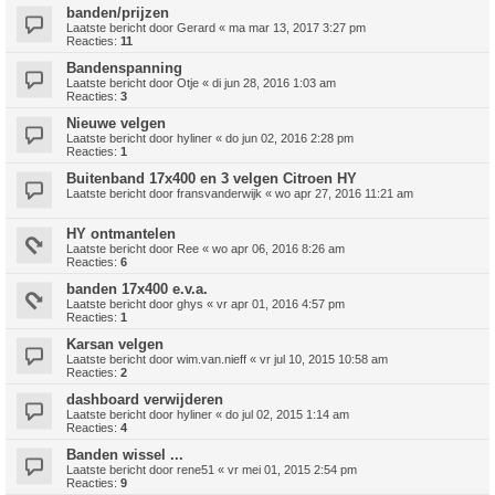
banden/prijzen
Laatste bericht door
Gerard
«
ma mar 13, 2017 3:27 pm
Reacties:
11
Bandenspanning
Laatste bericht door
Otje
«
di jun 28, 2016 1:03 am
Reacties:
3
Nieuwe velgen
Laatste bericht door
hyliner
«
do jun 02, 2016 2:28 pm
Reacties:
1
Buitenband 17x400 en 3 velgen Citroen HY
Laatste bericht door
fransvanderwijk
«
wo apr 27, 2016 11:21 am
HY ontmantelen
Laatste bericht door
Ree
«
wo apr 06, 2016 8:26 am
Reacties:
6
banden 17x400 e.v.a.
Laatste bericht door
ghys
«
vr apr 01, 2016 4:57 pm
Reacties:
1
Karsan velgen
Laatste bericht door
wim.van.nieff
«
vr jul 10, 2015 10:58 am
Reacties:
2
dashboard verwijderen
Laatste bericht door
hyliner
«
do jul 02, 2015 1:14 am
Reacties:
4
Banden wissel ...
Laatste bericht door
rene51
«
vr mei 01, 2015 2:54 pm
Reacties:
9