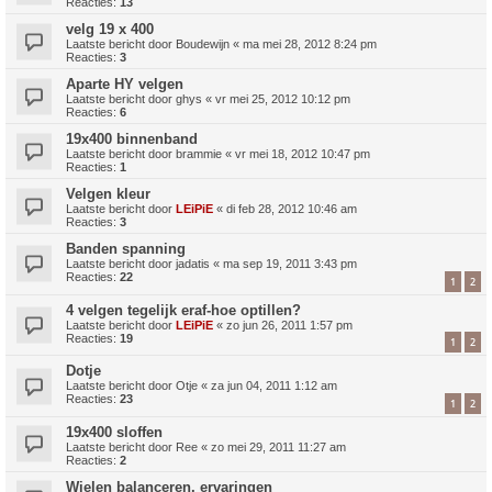
Reacties:
13
velg 19 x 400
Laatste bericht door
Boudewijn
«
ma mei 28, 2012 8:24 pm
Reacties:
3
Aparte HY velgen
Laatste bericht door
ghys
«
vr mei 25, 2012 10:12 pm
Reacties:
6
19x400 binnenband
Laatste bericht door
brammie
«
vr mei 18, 2012 10:47 pm
Reacties:
1
Velgen kleur
Laatste bericht door
LEiPiE
«
di feb 28, 2012 10:46 am
Reacties:
3
Banden spanning
Laatste bericht door
jadatis
«
ma sep 19, 2011 3:43 pm
Reacties:
22
1
2
4 velgen tegelijk eraf-hoe optillen?
Laatste bericht door
LEiPiE
«
zo jun 26, 2011 1:57 pm
Reacties:
19
1
2
Dotje
Laatste bericht door
Otje
«
za jun 04, 2011 1:12 am
Reacties:
23
1
2
19x400 sloffen
Laatste bericht door
Ree
«
zo mei 29, 2011 11:27 am
Reacties:
2
Wielen balanceren, ervaringen