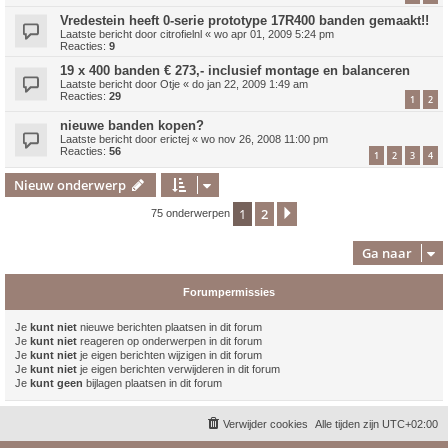
Vredestein heeft 0-serie prototype 17R400 banden gemaakt!!
Laatste bericht door
citrofielnl
«
wo apr 01, 2009 5:24 pm
Reacties:
9
19 x 400 banden € 273,- inclusief montage en balanceren
Laatste bericht door
Otje
«
do jan 22, 2009 1:49 am
Reacties:
29
1
2
nieuwe banden kopen?
Laatste bericht door
erictej
«
wo nov 26, 2008 11:00 pm
Reacties:
56
1
2
3
4
Nieuw onderwerp
1
2
Volgende
75 onderwerpen
Ga naar
Forumpermissies
Je
kunt niet
nieuwe berichten plaatsen in dit forum
Je
kunt niet
reageren op onderwerpen in dit forum
Je
kunt niet
je eigen berichten wijzigen in dit forum
Je
kunt niet
je eigen berichten verwijderen in dit forum
Je
kunt geen
bijlagen plaatsen in dit forum
Verwijder cookies
Alle tijden zijn
UTC+02:00