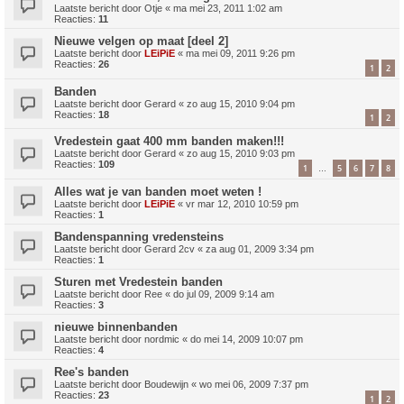
Laatste bericht door
Otje
«
ma mei 23, 2011 1:02 am
Reacties:
11
Nieuwe velgen op maat [deel 2]
Laatste bericht door
LEiPiE
«
ma mei 09, 2011 9:26 pm
Reacties:
26
1
2
Banden
Laatste bericht door
Gerard
«
zo aug 15, 2010 9:04 pm
Reacties:
18
1
2
Vredestein gaat 400 mm banden maken!!!
Laatste bericht door
Gerard
«
zo aug 15, 2010 9:03 pm
Reacties:
109
1
5
6
7
8
…
Alles wat je van banden moet weten !
Laatste bericht door
LEiPiE
«
vr mar 12, 2010 10:59 pm
Reacties:
1
Bandenspanning vredensteins
Laatste bericht door
Gerard 2cv
«
za aug 01, 2009 3:34 pm
Reacties:
1
Sturen met Vredestein banden
Laatste bericht door
Ree
«
do jul 09, 2009 9:14 am
Reacties:
3
nieuwe binnenbanden
Laatste bericht door
nordmic
«
do mei 14, 2009 10:07 pm
Reacties:
4
Ree's banden
Laatste bericht door
Boudewijn
«
wo mei 06, 2009 7:37 pm
Reacties:
23
1
2