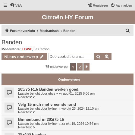
V&A
Registreer
Aanmelden
Citroën HY Forum
Z
Forumoverzicht
Mechanisch
Banden
o
Banden
e
Moderators:
LEiPiE
,
Le Camion
k
Zoek
Uitgebreid z
Nieuw onderwerp
1
2
Volgende
75 onderwerpen
Onderwerpen
205/75 R16 Banden werken goed.
Laatste bericht door
ghys
«
vr aug 01, 2025 8:06 am
Reacties:
2
Velg 16 inch met vreemde rand
Laatste bericht door
hyliner
«
wo okt 23, 2024 12:10 am
Reacties:
2
Binnenband in 205/75 16
Laatste bericht door
hyliner
«
za okt 19, 2024 10:54 pm
Reacties:
5
19x400 banden