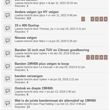
Laatste bericht door
ghys
«
di apr 11, 2023 10:33 am
Reacties:
2
Andere velgen ipv HY velgen
Laatste bericht door
ghys
«
vr nov 11, 2022 9:48 pm
Reacties:
113
1
5
6
7
8
…
19 x 400 Dunlop
Laatste bericht door
Thomas_hy
«
zo sep 19, 2021 5:11 pm
Reacties:
7
Nieuwe velgen
Laatste bericht door
Marc
«
za jun 20, 2020 5:26 pm
Banden 16 inch met TUV en Citroen goedkeuring
Laatste bericht door
hyliner
«
do dec 05, 2019 9:05 pm
Reacties:
66
1
2
3
4
5
Banden 19R400 plus velgen te koop
Laatste bericht door
Le francais
«
do sep 05, 2019 8:12 pm
Reacties:
1
banden vervangen
Laatste bericht door
hyliner
«
do jun 28, 2018 2:22 am
Reacties:
4
Omtrek en diepte 19R400.
Laatste bericht door
eric
«
wo jun 13, 2018 2:45 pm
Reacties:
8
Wat is de juiste bandenmaat als alternatief op 19R400
Laatste bericht door
Paul Hatting
«
za mei 13, 2017 4:48 pm
Reacties:
13