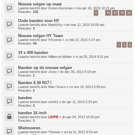
Nieuwe velgen op maat
Laatste bericht door
Green-Duckman
«
ma apr 20, 2015 10:21 pm
Reacties:
232
1
13
14
15
16
…
Oude banden voor HY
Laatste bericht door
Mark(H)y
«
do mar 12, 2015 10:59 am
Reacties:
3
Nieuwe velgen HY Team
Laatste bericht door
HYvonne
«
zo feb 22, 2015 5:37 pm
Reacties:
44
1
2
3
19 x 400 banden
Laatste bericht door
Willem te Molder
«
vr jul 25, 2014 9:31 pm
Banden op de nieuwe velgen
Laatste bericht door
Joost
«
do dec 05, 2013 9:19 pm
Reacties:
1
Banden 6.50 R17 !
Laatste bericht door
Marc Draco
«
zo nov 10, 2013 6:09 pm
Reacties:
2
banden
Laatste bericht door
rene51
«
do apr 11, 2013 2:03 pm
Reacties:
2
banden 16 inch
Laatste bericht door
LEiPiE
«
do apr 04, 2013 10:29 pm
Reacties:
3
Wielmoeren
Laatste bericht door
Thomas
«
wo jul 11, 2012 9:54 am