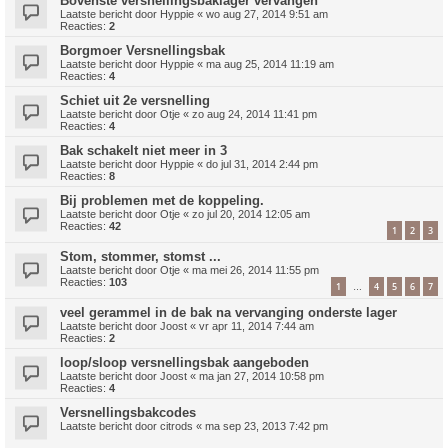
Bovenste versnellingsbaklager vervangen
Laatste bericht door
Hyppie
«
wo aug 27, 2014 9:51 am
Reacties:
2
Borgmoer Versnellingsbak
Laatste bericht door
Hyppie
«
ma aug 25, 2014 11:19 am
Reacties:
4
Schiet uit 2e versnelling
Laatste bericht door
Otje
«
zo aug 24, 2014 11:41 pm
Reacties:
4
Bak schakelt niet meer in 3
Laatste bericht door
Hyppie
«
do jul 31, 2014 2:44 pm
Reacties:
8
Bij problemen met de koppeling.
Laatste bericht door
Otje
«
zo jul 20, 2014 12:05 am
Reacties:
42
1
2
3
Stom, stommer, stomst ...
Laatste bericht door
Otje
«
ma mei 26, 2014 11:55 pm
Reacties:
103
1
4
5
6
7
…
veel gerammel in de bak na vervanging onderste lager
Laatste bericht door
Joost
«
vr apr 11, 2014 7:44 am
Reacties:
2
loop/sloop versnellingsbak aangeboden
Laatste bericht door
Joost
«
ma jan 27, 2014 10:58 pm
Reacties:
4
Versnellingsbakcodes
Laatste bericht door
citrods
«
ma sep 23, 2013 7:42 pm