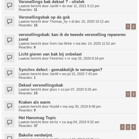
Versnellings bak deksel ? - olielek
Laatste bericht door
JanW
«
do mar 11, 2021 9:12 pm
Reacties:
11
Versnellingsbak op de gok
Laatste bericht door
Thomas_hy
«
di dec 15, 2020 10:12 am
Reacties:
15
1
2
versnellingsbak: kan ik de tweede versnelling repareren
zond
Laatste bericht door
Gert-Jan Brink
«
ma dec 14, 2020 11:52 am
Reacties:
6
Licht gieren van bak bij onbelast
Laatste bericht door
FlorisVos
«
vr sep 25, 2020 8:18 pm
Synchro defect - gemakkelijk te vervangen?
Laatste bericht door
JanW
«
wo jul 15, 2020 7:43 pm
Reacties:
1
Deksel versnellingsbak
Laatste bericht door
ghys
«
zo jun 07, 2020 9:26 am
Reacties:
15
1
2
Kraken als warm
Laatste bericht door
Husbil
«
ma sep 30, 2019 8:48 pm
Reacties:
9
Het Hanomag Topic
Laatste bericht door
ed-hz
«
za aug 04, 2018 9:32 am
Reacties:
37
1
2
3
Bakolie verdwijnt.