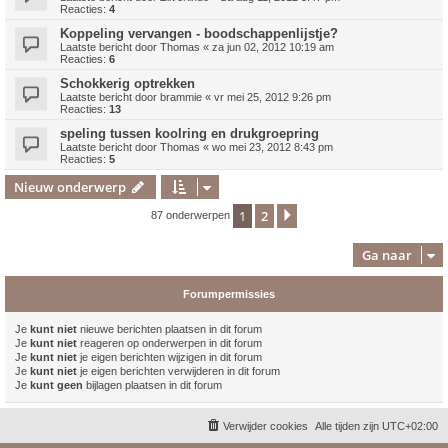
Reacties:
4
Koppeling vervangen - boodschappenlijstje?
Laatste bericht door
Thomas
«
za jun 02, 2012 10:19 am
Reacties:
6
Schokkerig optrekken
Laatste bericht door
brammie
«
vr mei 25, 2012 9:26 pm
Reacties:
13
speling tussen koolring en drukgroepring
Laatste bericht door
Thomas
«
wo mei 23, 2012 8:43 pm
Reacties:
5
Nieuw onderwerp
1
2
Volgende
87 onderwerpen
Ga naar
Forumpermissies
Je
kunt niet
nieuwe berichten plaatsen in dit forum
Je
kunt niet
reageren op onderwerpen in dit forum
Je
kunt niet
je eigen berichten wijzigen in dit forum
Je
kunt niet
je eigen berichten verwijderen in dit forum
Je
kunt geen
bijlagen plaatsen in dit forum
Verwijder cookies
Alle tijden zijn
UTC+02:00