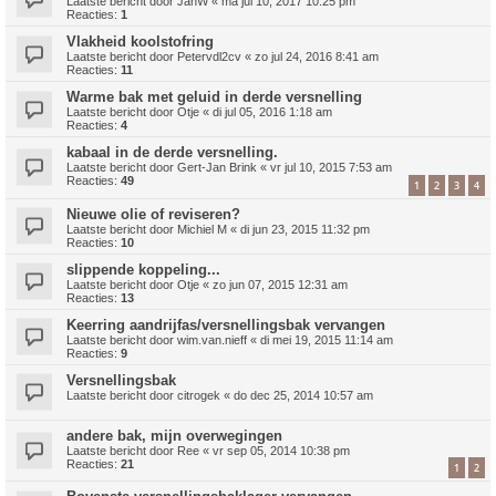
Laatste bericht door
JanW
«
ma jul 10, 2017 10:25 pm
Reacties:
1
Vlakheid koolstofring
Laatste bericht door
Petervdl2cv
«
zo jul 24, 2016 8:41 am
Reacties:
11
Warme bak met geluid in derde versnelling
Laatste bericht door
Otje
«
di jul 05, 2016 1:18 am
Reacties:
4
kabaal in de derde versnelling.
Laatste bericht door
Gert-Jan Brink
«
vr jul 10, 2015 7:53 am
Reacties:
49
1
2
3
4
Nieuwe olie of reviseren?
Laatste bericht door
Michiel M
«
di jun 23, 2015 11:32 pm
Reacties:
10
slippende koppeling...
Laatste bericht door
Otje
«
zo jun 07, 2015 12:31 am
Reacties:
13
Keerring aandrijfas/versnellingsbak vervangen
Laatste bericht door
wim.van.nieff
«
di mei 19, 2015 11:14 am
Reacties:
9
Versnellingsbak
Laatste bericht door
citrogek
«
do dec 25, 2014 10:57 am
andere bak, mijn overwegingen
Laatste bericht door
Ree
«
vr sep 05, 2014 10:38 pm
Reacties:
21
1
2