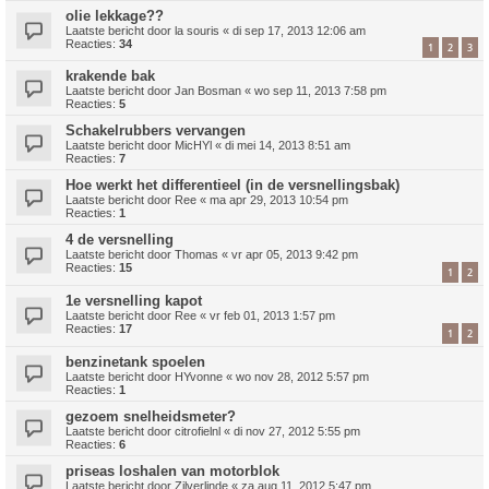
olie lekkage??
Laatste bericht door
la souris
«
di sep 17, 2013 12:06 am
Reacties:
34
1
2
3
krakende bak
Laatste bericht door
Jan Bosman
«
wo sep 11, 2013 7:58 pm
Reacties:
5
Schakelrubbers vervangen
Laatste bericht door
MicHYl
«
di mei 14, 2013 8:51 am
Reacties:
7
Hoe werkt het differentieel (in de versnellingsbak)
Laatste bericht door
Ree
«
ma apr 29, 2013 10:54 pm
Reacties:
1
4 de versnelling
Laatste bericht door
Thomas
«
vr apr 05, 2013 9:42 pm
Reacties:
15
1
2
1e versnelling kapot
Laatste bericht door
Ree
«
vr feb 01, 2013 1:57 pm
Reacties:
17
1
2
benzinetank spoelen
Laatste bericht door
HYvonne
«
wo nov 28, 2012 5:57 pm
Reacties:
1
gezoem snelheidsmeter?
Laatste bericht door
citrofielnl
«
di nov 27, 2012 5:55 pm
Reacties:
6
priseas loshalen van motorblok
Laatste bericht door
Zilverlinde
«
za aug 11, 2012 5:47 pm