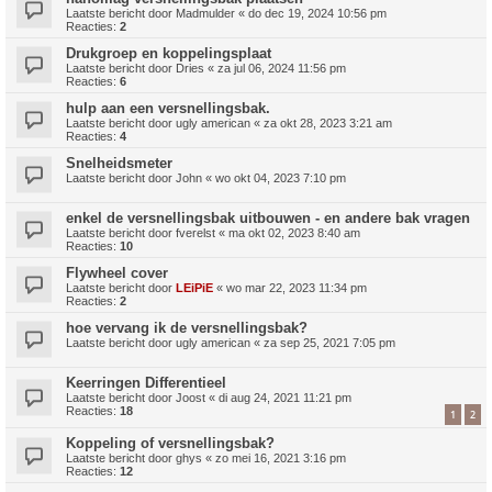
Laatste bericht door
Madmulder
«
do dec 19, 2024 10:56 pm
Reacties:
2
Drukgroep en koppelingsplaat
Laatste bericht door
Dries
«
za jul 06, 2024 11:56 pm
Reacties:
6
hulp aan een versnellingsbak.
Laatste bericht door
ugly american
«
za okt 28, 2023 3:21 am
Reacties:
4
Snelheidsmeter
Laatste bericht door
John
«
wo okt 04, 2023 7:10 pm
enkel de versnellingsbak uitbouwen - en andere bak vragen
Laatste bericht door
fverelst
«
ma okt 02, 2023 8:40 am
Reacties:
10
Flywheel cover
Laatste bericht door
LEiPiE
«
wo mar 22, 2023 11:34 pm
Reacties:
2
hoe vervang ik de versnellingsbak?
Laatste bericht door
ugly american
«
za sep 25, 2021 7:05 pm
Keerringen Differentieel
Laatste bericht door
Joost
«
di aug 24, 2021 11:21 pm
Reacties:
18
1
2
Koppeling of versnellingsbak?
Laatste bericht door
ghys
«
zo mei 16, 2021 3:16 pm
Reacties:
12