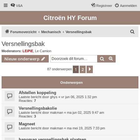
V&A
Registreer
Aanmelden
Citroën HY Forum
Z
Forumoverzicht
Mechanisch
Versnellingsbak
o
Versnellingsbak
e
Moderators:
LEiPiE
,
Le Camion
k
Zoek
Uitgebreid z
Nieuw onderwerp
1
2
Volgende
87 onderwerpen
Onderwerpen
Afstellen koppeling
Laatste bericht door
ghys
«
vr jun 06, 2025 1:32 pm
Reacties:
7
Versnellingsbakolie
Laatste bericht door
makman
«
ma jun 02, 2025 9:47 am
Reacties:
3
Magneet
Laatste bericht door
makman
«
ma mei 19, 2025 7:33 pm
hanomag versnellingsbak plaatsen