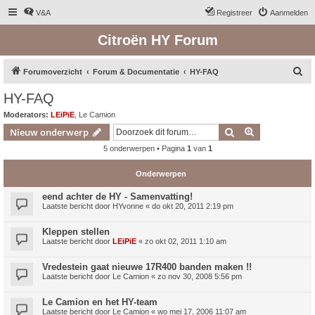
V&A
Registreer
Aanmelden
Citroën HY Forum
Z
Forumoverzicht
Forum & Documentatie
HY-FAQ
o
HY-FAQ
e
Moderators:
LEiPiE
,
Le Camion
k
Zoek
Uitgebreid z
Nieuw onderwerp
5 onderwerpen • Pagina
1
van
1
Onderwerpen
eend achter de HY - Samenvatting!
Laatste bericht door
HYvonne
«
do okt 20, 2011 2:19 pm
Kleppen stellen
Laatste bericht door
LEiPiE
«
zo okt 02, 2011 1:10 am
Vredestein gaat nieuwe 17R400 banden maken !!
Laatste bericht door
Le Camion
«
zo nov 30, 2008 5:56 pm
Le Camion en het HY-team
Laatste bericht door
Le Camion
«
wo mei 17, 2006 11:07 am