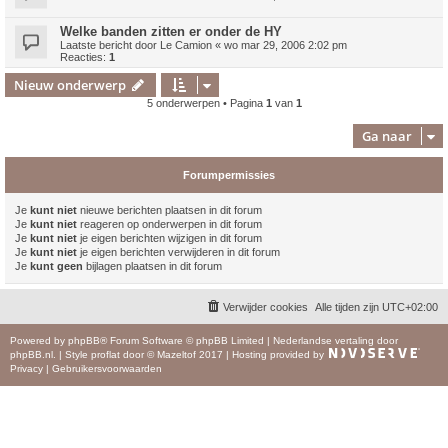
Welke banden zitten er onder de HY
Laatste bericht door
Le Camion
«
wo mar 29, 2006 2:02 pm
Reacties:
1
Nieuw onderwerp
5 onderwerpen • Pagina
1
van
1
Ga naar
Forumpermissies
Je
kunt niet
nieuwe berichten plaatsen in dit forum
Je
kunt niet
reageren op onderwerpen in dit forum
Je
kunt niet
je eigen berichten wijzigen in dit forum
Je
kunt niet
je eigen berichten verwijderen in dit forum
Je
kunt geen
bijlagen plaatsen in dit forum
Verwijder cookies
Alle tijden zijn
UTC+02:00
Powered by
phpBB
® Forum Software © phpBB Limited
|
Nederlandse vertaling door
phpBB.nl
.
|
Style
proflat
door ©
Mazeltof
2017
|
Hosting provided by
Privacy
|
Gebruikersvoorwaarden