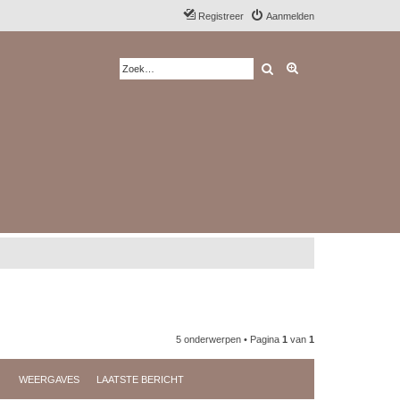
Registreer
Aanmelden
Zoek
Uitgebreid zoeken
5 onderwerpen • Pagina
1
van
1
WEERGAVES
LAATSTE BERICHT