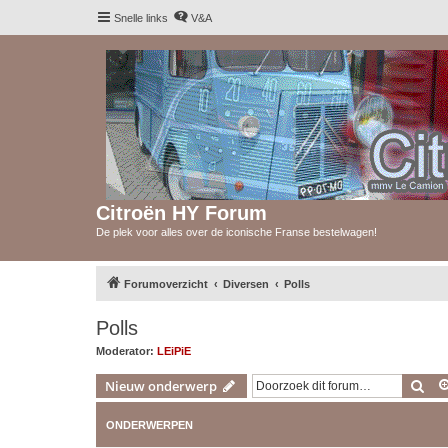
Snelle links
V&A
Citroën HY Forum
De plek voor alles over de iconische Franse bestelwagen!
Forumoverzicht
Diversen
Polls
Polls
Moderator:
LEiPiE
Zoe
Nieuw onderwerp
ONDERWERPEN