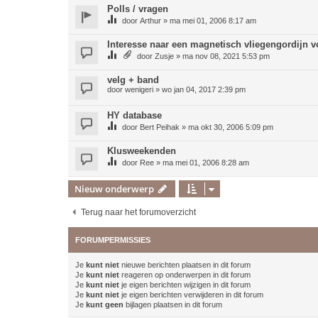
Polls / vragen
door
Arthur
»
ma mei 01, 2006 8:17 am
Interesse naar een magnetisch vliegengordijn 
door
Zusje
»
ma nov 08, 2021 5:53 pm
velg + band
door
wenigeri
»
wo jan 04, 2017 2:39 pm
HY database
door
Bert Peihak
»
ma okt 30, 2006 5:09 pm
Klusweekenden
door
Ree
»
ma mei 01, 2006 8:28 am
Nieuw onderwerp
Terug naar het forumoverzicht
FORUMPERMISSIES
Je
kunt niet
nieuwe berichten plaatsen in dit forum
Je
kunt niet
reageren op onderwerpen in dit forum
Je
kunt niet
je eigen berichten wijzigen in dit forum
Je
kunt niet
je eigen berichten verwijderen in dit forum
Je
kunt geen
bijlagen plaatsen in dit forum