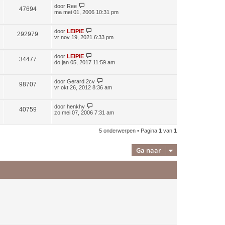
door
Ree
47694
ma mei 01, 2006 10:31 pm
door
LEiPiE
292979
vr nov 19, 2021 6:33 pm
door
LEiPiE
34477
do jan 05, 2017 11:59 am
door
Gerard 2cv
98707
vr okt 26, 2012 8:36 am
door
henkhy
40759
zo mei 07, 2006 7:31 am
5 onderwerpen • Pagina
1
van
1
Ga naar