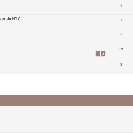
3
voor de HY?
1
2
17
1
2
3