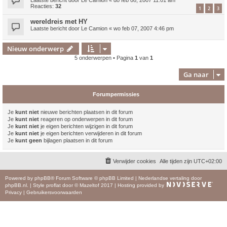
Laatste bericht door
Le Camion
«
do feb 08, 2007 11:01 am
Reacties:
32
1
2
3
wereldreis met HY
Laatste bericht door
Le Camion
«
wo feb 07, 2007 4:46 pm
Nieuw onderwerp
5 onderwerpen • Pagina
1
van
1
Ga naar
Forumpermissies
Je
kunt niet
nieuwe berichten plaatsen in dit forum
Je
kunt niet
reageren op onderwerpen in dit forum
Je
kunt niet
je eigen berichten wijzigen in dit forum
Je
kunt niet
je eigen berichten verwijderen in dit forum
Je
kunt geen
bijlagen plaatsen in dit forum
Verwijder cookies
Alle tijden zijn
UTC+02:00
Powered by
phpBB
® Forum Software © phpBB Limited
|
Nederlandse vertaling door
phpBB.nl
.
|
Style
proflat
door ©
Mazeltof
2017
|
Hosting provided by
Privacy
|
Gebruikersvoorwaarden