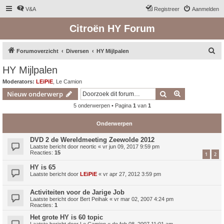
V&A
Registreer
Aanmelden
Citroën HY Forum
Z
Forumoverzicht
Diversen
HY Mijlpalen
o
HY Mijlpalen
e
Moderators:
LEiPiE
,
Le Camion
k
Zoek
Uitgebreid z
Nieuw onderwerp
5 onderwerpen • Pagina
1
van
1
Onderwerpen
DVD 2 de Wereldmeeting Zeewolde 2012
Laatste bericht door
neortic
«
vr jun 09, 2017 9:59 pm
Reacties:
15
1
2
HY is 65
Laatste bericht door
LEiPiE
«
vr apr 27, 2012 3:59 pm
Activiteiten voor de Jarige Job
Laatste bericht door
Bert Peihak
«
vr mar 02, 2007 4:24 pm
Reacties:
1
Het grote HY is 60 topic