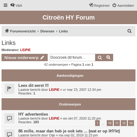
V&A
Registreer
Aanmelden
Citroën HY Forum
Z
Forumoverzicht
Diversen
Links
o
Links
e
Moderator:
LEiPiE
k
Zoek
Uitgebreid z
Nieuw onderwerp
42 onderwerpen • Pagina
1
van
1
Aankondigingen
Lees dit eerst !!!
Laatste bericht door
LEiPiE
«
vr mar 23, 2007 12:34 pm
Reacties:
1
Onderwerpen
HY advertenties
Laatste bericht door
LEiPiE
«
wo okt 07, 2020 11:20 pm
Reacties:
183
1
10
11
12
13
…
86 mille, maar dan heb je ook iets ... (wat er op lHYkt)
Laatste bericht door
Otje
«
ma sep 02, 2019 11:23 pm