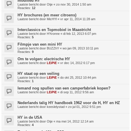
modified HY
Laatste bericht door
Otje
«
zo nov 30, 2014 1:50 am
Reacties:
12
HY brochures (en meer citroens)
Laatste bericht door
MicHYl
«
vr apr 11, 2014 11:28 am
Interclassics en Topmobiel in Maastricht
Laatste bericht door
HYvonne
«
di feb 12, 2013 6:07 pm
Reacties:
5
Filmpje van een mini HY
Laatste bericht door
BUZZhY
«
wo jan 09, 2013 10:11 pm
Reacties:
9
Om te volgen: electrische HY
Laatste bericht door
LEiPiE
«
vr dec 14, 2012 6:17 pm
HY staat op een veiling
Laatste bericht door
LEiPiE
«
do okt 25, 2012 10:44 pm
Reacties:
1
Iemand nog spullen van een camperfabriek kopen?
Laatste bericht door
LEiPiE
«
di sep 11, 2012 9:56 am
Nederlands talig HY handboek 1962 voor de H, HY en HZ
Laatste bericht door
keeslelystad
«
zo jul 01, 2012 9:51 pm
HY in de USA
Laatste bericht door
Otje
«
ma mei 14, 2012 12:14 am
Reacties:
4