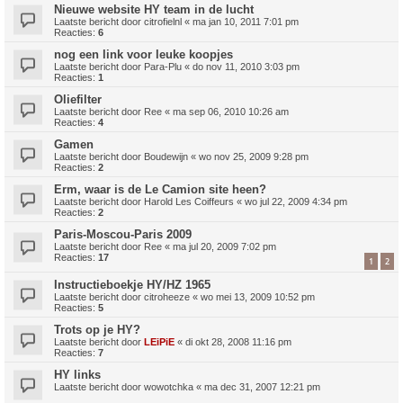
Nieuwe website HY team in de lucht
Laatste bericht door
citrofielnl
«
ma jan 10, 2011 7:01 pm
Reacties:
6
nog een link voor leuke koopjes
Laatste bericht door
Para-Plu
«
do nov 11, 2010 3:03 pm
Reacties:
1
Oliefilter
Laatste bericht door
Ree
«
ma sep 06, 2010 10:26 am
Reacties:
4
Gamen
Laatste bericht door
Boudewijn
«
wo nov 25, 2009 9:28 pm
Reacties:
2
Erm, waar is de Le Camion site heen?
Laatste bericht door
Harold Les Coiffeurs
«
wo jul 22, 2009 4:34 pm
Reacties:
2
Paris-Moscou-Paris 2009
Laatste bericht door
Ree
«
ma jul 20, 2009 7:02 pm
Reacties:
17
1
2
Instructieboekje HY/HZ 1965
Laatste bericht door
citroheeze
«
wo mei 13, 2009 10:52 pm
Reacties:
5
Trots op je HY?
Laatste bericht door
LEiPiE
«
di okt 28, 2008 11:16 pm
Reacties:
7
HY links
Laatste bericht door
wowotchka
«
ma dec 31, 2007 12:21 pm