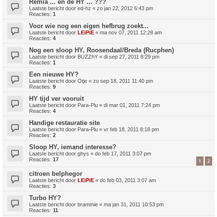
Remia ... en de HY ... ???
Laatste bericht door
ed-hz
«
zo jan 22, 2012 6:43 pm
Reacties:
1
Voor wie nog een eigen hefbrug zoekt...
Laatste bericht door
LEiPiE
«
ma nov 07, 2011 12:28 am
Reacties:
4
Nog een sloop HY, Roosendaal/Breda (Rucphen)
Laatste bericht door
BUZZhY
«
di sep 27, 2011 8:29 pm
Reacties:
1
Een nieuwe HY?
Laatste bericht door
Otje
«
zo sep 18, 2011 11:40 pm
Reacties:
9
HY tijd ver vooruit
Laatste bericht door
Para-Plu
«
di mar 01, 2011 7:24 pm
Reacties:
4
Handige restauratie site
Laatste bericht door
Para-Plu
«
vr feb 18, 2011 8:18 pm
Reacties:
2
Sloop HY, iemand interesse?
Laatste bericht door
ghys
«
do feb 17, 2011 3:07 pm
Reacties:
17
1
2
citroen belphegor
Laatste bericht door
LEiPiE
«
do feb 03, 2011 3:07 am
Reacties:
3
Turbo HY?
Laatste bericht door
brammie
«
ma jan 31, 2011 10:53 pm
Reacties:
11