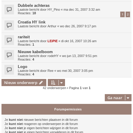
Dubbele achteras
Laatste bericht door
HY_Pino
«
ma dec 31, 2007 3:32 am
Reacties:
18
1
2
Croatia HY link
Laatste bericht door
Arthur
«
wo dec 26, 2007 9:17 pm
rariteit
Laatste bericht door
LEiPiE
«
di okt 16, 2007 10:26 am
Reacties:
1
Nieuwe kabelboom
Laatste bericht door
rodeHY
«
wo jun 13, 2007 9:51 pm
Reacties:
4
Logo
Laatste bericht door
Ree
«
wo mei 30, 2007 3:05 pm
Reacties:
4
Nieuw onderwerp
42 onderwerpen • Pagina
1
van
1
Ga naar
Forumpermissies
Je
kunt niet
nieuwe berichten plaatsen in dit forum
Je
kunt niet
reageren op onderwerpen in dit forum
Je
kunt niet
je eigen berichten wijzigen in dit forum
Je
kunt niet
je eigen berichten verwijderen in dit forum