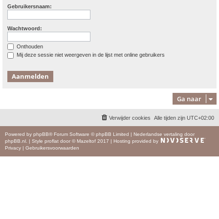
Gebruikersnaam:
Wachtwoord:
Onthouden
Mij deze sessie niet weergeven in de lijst met online gebruikers
Ga naar
Verwijder cookies
Alle tijden zijn
UTC+02:00
Powered by
phpBB
® Forum Software © phpBB Limited
|
Nederlandse vertaling door
phpBB.nl
.
|
Style
proflat
door ©
Mazeltof
2017
|
Hosting provided by
Privacy
|
Gebruikersvoorwaarden