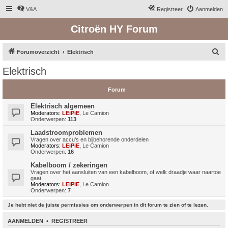
V&A
Registreer
Aanmelden
Citroën HY Forum
Z
Forumoverzicht
Elektrisch
o
Elektrisch
e
k
Forum
Elektrisch algemeen
Moderators:
LEiPiE
,
Le Camion
Onderwerpen:
113
Laadstroomproblemen
Vragen over accu's en bijbehorende onderdelen
Moderators:
LEiPiE
,
Le Camion
Onderwerpen:
16
Kabelboom / zekeringen
Vragen over het aansluiten van een kabelboom, of welk draadje waar naartoe
gaat
Moderators:
LEiPiE
,
Le Camion
Onderwerpen:
7
Je hebt niet de juiste permissies om onderwerpen in dit forum te zien of te lezen.
AANMELDEN
•
REGISTREER