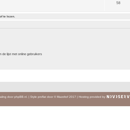
58
f te lezen.
 de lijst met online gebruikers
aling door
phpBB.nl
.
|
Style
proflat
door ©
Mazeltof
2017
|
Hosting provided by