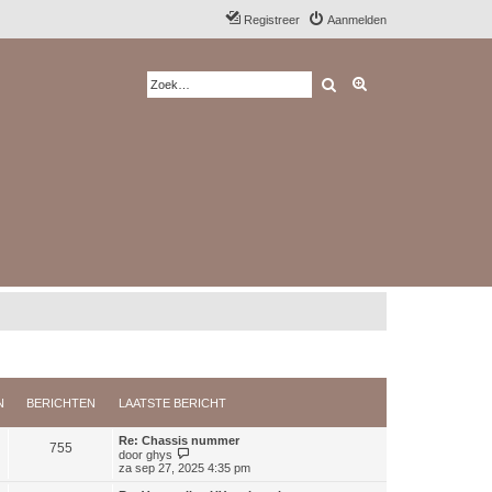
Registreer
Aanmelden
Zoek
Uitgebreid zoeken
N
BERICHTEN
LAATSTE BERICHT
Re: Chassis nummer
755
B
door
ghys
e
za sep 27, 2025 4:35 pm
k
i