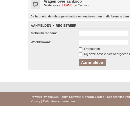
Vragen over aankoop
Moderators:
LEiPiE
,
Le Camion
Je hebt niet de juiste permissies om onderwerpen in dit forum te zien o
AANMELDEN
•
REGISTREER
Gebruikersnaam:
Wachtwoord:
Onthouden
Mij deze sessie niet weergeven in
Powered by
phpBB
® Forum Software © phpBB Limited
|
Nederlandse vert
Privacy
|
Gebruikersvoorwaarden