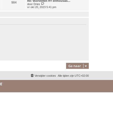
Re: Voorstellen HY enthousias…
984
j
B
door
Dries
k
e
vr okt 20, 2023 5:41 pm
l
k
a
i
a
j
t
k
s
l
t
a
e
a
b
t
e
s
r
t
i
e
c
b
h
e
t
r
i
c
h
t
Ga naar
Verwijder cookies
Alle tijden zijn
UTC+02:00