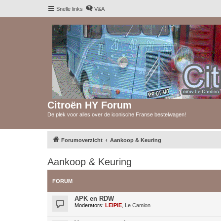
Snelle links
V&A
Citroën HY Forum
De plek voor alles over de iconische Franse bestelwagen!
Forumoverzicht
Aankoop & Keuring
Aankoop & Keuring
FORUM
APK en RDW
Moderators:
LEiPiE
,
Le Camion