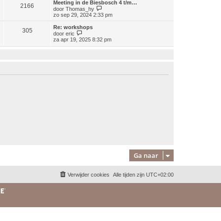
Meeting in de Biesbosch 4 t/m…
2166
j
B
door
Thomas_hy
k
e
zo sep 29, 2024 2:33 pm
l
k
a
i
Re: workshops
a
305
j
B
door
eric
t
k
e
za apr 19, 2025 8:32 pm
s
l
k
t
a
i
e
a
j
b
t
k
e
s
l
r
t
a
i
e
a
c
b
t
h
e
s
t
r
t
i
e
c
b
h
e
t
r
i
c
h
t
Ga naar
Verwijder cookies
Alle tijden zijn
UTC+02:00