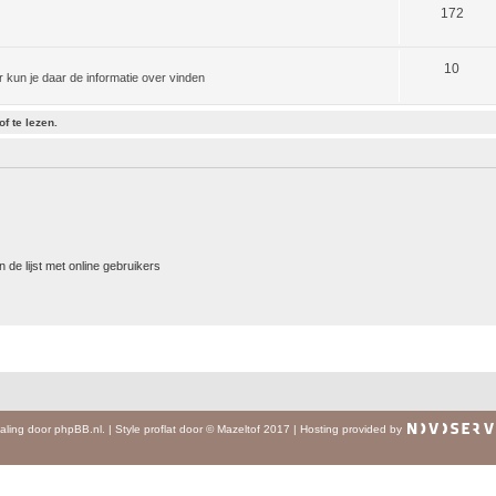
172
10
kun je daar de informatie over vinden
f te lezen.
 de lijst met online gebruikers
aling door
phpBB.nl
.
|
Style
proflat
door ©
Mazeltof
2017
|
Hosting provided by