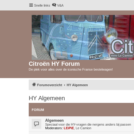
Snelle links
V&A
Citroën HY Forum
De plek voor alles over de iconische Franse bestelwagen!
Forumoverzicht
HY Algemeen
HY Algemeen
FORUM
Algemeen
Speciaal voor die HY-vragen die nergens anders bij passen
Moderators:
LEiPiE
,
Le Camion