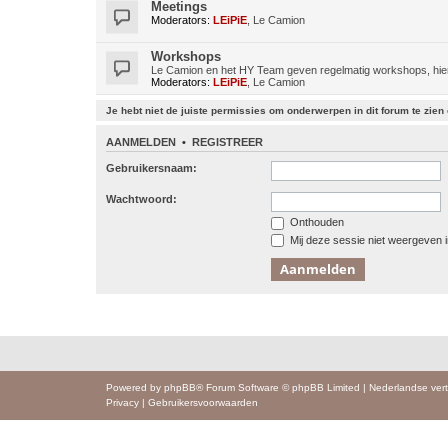
Meetings
Moderators:
LEiPiE
,
Le Camion
Workshops
Le Camion en het HY Team geven regelmatig workshops, hier 
Moderators:
LEiPiE
,
Le Camion
Je hebt niet de juiste permissies om onderwerpen in dit forum te zien o
AANMELDEN
•
REGISTREER
Gebruikersnaam:
Wachtwoord:
Onthouden
Mij deze sessie niet weergeven in
Powered by
phpBB
® Forum Software © phpBB Limited
|
Nederlandse vert
Privacy
|
Gebruikersvoorwaarden