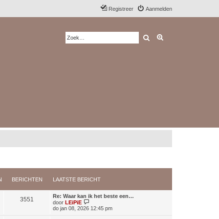
Registreer
Aanmelden
Zoek
Uitgebreid zoeken
N
BERICHTEN
LAATSTE BERICHT
Re: Waar kan ik het beste een…
3551
B
door
LEiPiE
e
do jan 08, 2026 12:45 pm
k
i