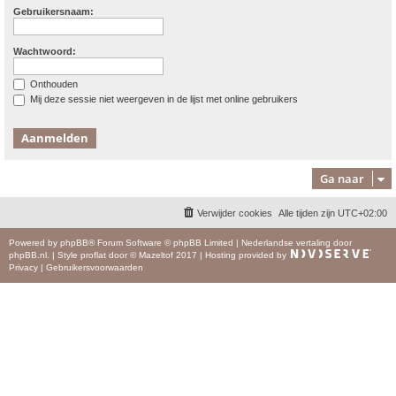
Gebruikersnaam:
Wachtwoord:
Onthouden
Mij deze sessie niet weergeven in de lijst met online gebruikers
Ga naar
Verwijder cookies
Alle tijden zijn
UTC+02:00
Powered by
phpBB
® Forum Software © phpBB Limited
|
Nederlandse vertaling door
phpBB.nl
.
|
Style
proflat
door ©
Mazeltof
2017
|
Hosting provided by
Privacy
|
Gebruikersvoorwaarden