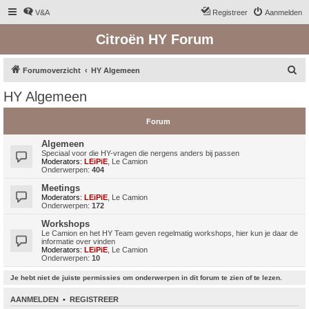
V&A
Registreer
Aanmelden
Citroën HY Forum
Z
Forumoverzicht
HY Algemeen
o
HY Algemeen
e
k
Forum
Algemeen
Speciaal voor die HY-vragen die nergens anders bij passen
Moderators:
LEiPiE
,
Le Camion
Onderwerpen:
404
Meetings
Moderators:
LEiPiE
,
Le Camion
Onderwerpen:
172
Workshops
Le Camion en het HY Team geven regelmatig workshops, hier kun je daar de
informatie over vinden
Moderators:
LEiPiE
,
Le Camion
Onderwerpen:
10
Je hebt niet de juiste permissies om onderwerpen in dit forum te zien of te lezen.
AANMELDEN
•
REGISTREER