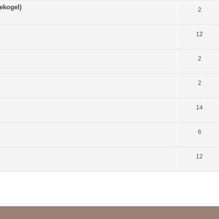
eekogel)
2
12
2
2
14
6
12