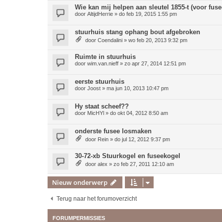
Wie kan mij helpen aan sleutel 1855-t (voor fus
door
AltijdHerrie
»
do feb 19, 2015 1:55 pm
stuurhuis stang ophang bout afgebroken
door
Coendalini
»
wo feb 20, 2013 9:32 pm
Ruimte in stuurhuis
door
wim.van.nieff
»
zo apr 27, 2014 12:51 pm
eerste stuurhuis
door
Joost
»
ma jun 10, 2013 10:47 pm
Hy staat scheef??
door
MicHYl
»
do okt 04, 2012 8:50 am
onderste fusee losmaken
door
Rein
»
do jul 12, 2012 9:37 pm
30-72-xb Stuurkogel en fuseekogel
door
alex
»
zo feb 27, 2011 12:10 am
Nieuw onderwerp
Terug naar het forumoverzicht
FORUMPERMISSIES