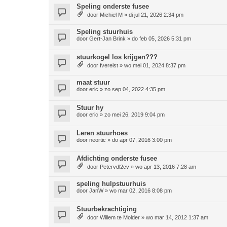
Speling onderste fusee
door
Michiel M
»
di jul 21, 2026 2:34 pm
Speling stuurhuis
door
Gert-Jan Brink
»
do feb 05, 2026 5:31 pm
stuurkogel los krijgen???
door
fverelst
»
wo mei 01, 2024 8:37 pm
maat stuur
door
eric
»
zo sep 04, 2022 4:35 pm
Stuur hy
door
eric
»
zo mei 26, 2019 9:04 pm
Leren stuurhoes
door
neortic
»
do apr 07, 2016 3:00 pm
Afdichting onderste fusee
door
Petervdl2cv
»
wo apr 13, 2016 7:28 am
speling hulpstuurhuis
door
JanW
»
wo mar 02, 2016 8:08 pm
Stuurbekrachtiging
door
Willem te Molder
»
wo mar 14, 2012 1:37 am