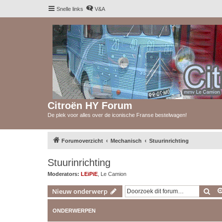
Snelle links
V&A
Citroën HY Forum
De plek voor alles over de iconische Franse bestelwagen!
Forumoverzicht
Mechanisch
Stuurinrichting
Stuurinrichting
Moderators:
LEiPiE
,
Le Camion
Zoe
Nieuw onderwerp
ONDERWERPEN