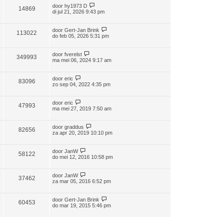
door
hy1973 D
14869
di jul 21, 2026 9:43 pm
door
Gert-Jan Brink
113022
do feb 05, 2026 5:31 pm
door
fverelst
349993
ma mei 06, 2024 9:17 am
door
eric
83096
zo sep 04, 2022 4:35 pm
door
eric
47993
ma mei 27, 2019 7:50 am
door
graddus
82656
za apr 20, 2019 10:10 pm
door
JanW
58122
do mei 12, 2016 10:58 pm
door
JanW
37462
za mar 05, 2016 6:52 pm
door
Gert-Jan Brink
60453
do mar 19, 2015 5:46 pm