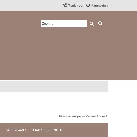
Registreer
Aanmelden
Zoek
Uitgebreid zoeken
16 onderwerpen • Pagina
1
van
1
WEERGAVES
LAATSTE BERICHT