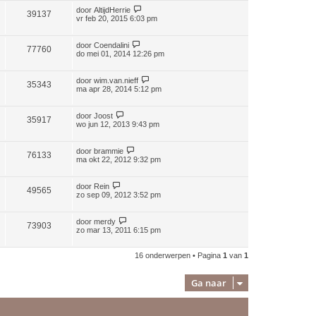
door
AltijdHerrie
39137
vr feb 20, 2015 6:03 pm
door
Coendalini
77760
do mei 01, 2014 12:26 pm
door
wim.van.nieff
35343
ma apr 28, 2014 5:12 pm
door
Joost
35917
wo jun 12, 2013 9:43 pm
door
brammie
76133
ma okt 22, 2012 9:32 pm
door
Rein
49565
zo sep 09, 2012 3:52 pm
door
merdy
73903
zo mar 13, 2011 6:15 pm
16 onderwerpen • Pagina
1
van
1
Ga naar