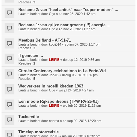
Reacties:
3
Reclame 2: van "heel antiek" naar "super modern" ...
Laatste bericht door
Otje
«
za nov 28, 2020 1:42 am
Reclame 1: van grijze naar groene (!!!) energie ...
Laatste bericht door
Otje
«
za nov 28, 2020 1:27 am
Meetbus Delfland - AF-91-71
Laatste bericht door
kooij014
«
zo jun 07, 2020 1:17 pm
Reacties:
3
ff genieten ...
Laatste bericht door
LEiPiE
«
do sep 12, 2019 9:56 am
Reacties:
1
Citroën Centenary celebrations in La Ferte-Vid
Laatste bericht door
JanJB
«
di aug 06, 2019 9:26 pm
Reacties:
5
Wegverkeer in moeilijkheden 1963
Laatste bericht door
Otje
«
wo jul 24, 2019 4:27 am
Een mooie Rijkspolitiebus (TPW RV-26-03)
Laatste bericht door
LEiPiE
«
wo feb 20, 2019 11:18 pm
Tuckerville
Laatste bericht door
neortic
«
zo sep 02, 2018 12:20 am
Timelap motorrevisie
Laatste bericht door
JanJB
«
ma jan 29, 2018 10:32 pm