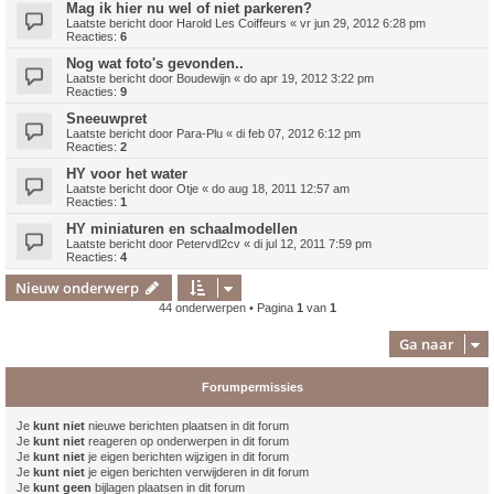
Mag ik hier nu wel of niet parkeren?
Laatste bericht door
Harold Les Coiffeurs
«
vr jun 29, 2012 6:28 pm
Reacties:
6
Nog wat foto's gevonden..
Laatste bericht door
Boudewijn
«
do apr 19, 2012 3:22 pm
Reacties:
9
Sneeuwpret
Laatste bericht door
Para-Plu
«
di feb 07, 2012 6:12 pm
Reacties:
2
HY voor het water
Laatste bericht door
Otje
«
do aug 18, 2011 12:57 am
Reacties:
1
HY miniaturen en schaalmodellen
Laatste bericht door
Petervdl2cv
«
di jul 12, 2011 7:59 pm
Reacties:
4
Nieuw onderwerp
44 onderwerpen • Pagina
1
van
1
Ga naar
Forumpermissies
Je
kunt niet
nieuwe berichten plaatsen in dit forum
Je
kunt niet
reageren op onderwerpen in dit forum
Je
kunt niet
je eigen berichten wijzigen in dit forum
Je
kunt niet
je eigen berichten verwijderen in dit forum
Je
kunt geen
bijlagen plaatsen in dit forum