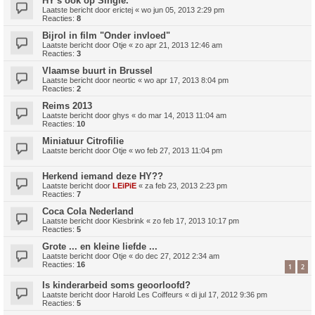
HY's ook op Single.
Laatste bericht door
erictej
«
wo jun 05, 2013 2:29 pm
Reacties:
8
Bijrol in film "Onder invloed"
Laatste bericht door
Otje
«
zo apr 21, 2013 12:46 am
Reacties:
3
Vlaamse buurt in Brussel
Laatste bericht door
neortic
«
wo apr 17, 2013 8:04 pm
Reacties:
2
Reims 2013
Laatste bericht door
ghys
«
do mar 14, 2013 11:04 am
Reacties:
10
Miniatuur Citrofilie
Laatste bericht door
Otje
«
wo feb 27, 2013 11:04 pm
Herkend iemand deze HY??
Laatste bericht door
LEiPiE
«
za feb 23, 2013 2:23 pm
Reacties:
7
Coca Cola Nederland
Laatste bericht door
Kiesbrink
«
zo feb 17, 2013 10:17 pm
Reacties:
5
Grote ... en kleine liefde ...
Laatste bericht door
Otje
«
do dec 27, 2012 2:34 am
Reacties:
16
1
2
Is kinderarbeid soms geoorloofd?
Laatste bericht door
Harold Les Coiffeurs
«
di jul 17, 2012 9:36 pm
Reacties:
5