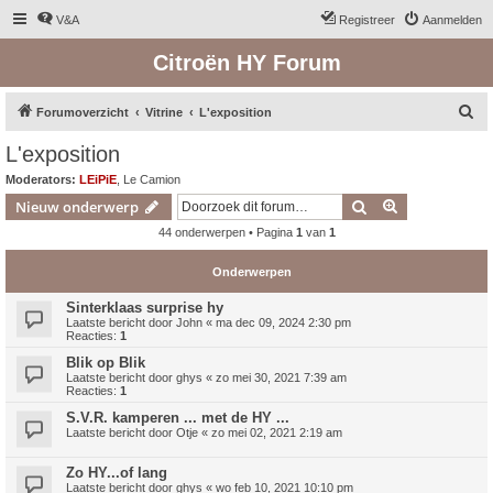
V&A
Registreer
Aanmelden
Citroën HY Forum
Z
Forumoverzicht
Vitrine
L'exposition
o
L'exposition
e
Moderators:
LEiPiE
,
Le Camion
k
Zoek
Uitgebreid z
Nieuw onderwerp
44 onderwerpen • Pagina
1
van
1
Onderwerpen
Sinterklaas surprise hy
Laatste bericht door
John
«
ma dec 09, 2024 2:30 pm
Reacties:
1
Blik op Blik
Laatste bericht door
ghys
«
zo mei 30, 2021 7:39 am
Reacties:
1
S.V.R. kamperen ... met de HY ...
Laatste bericht door
Otje
«
zo mei 02, 2021 2:19 am
Zo HY...of lang
Laatste bericht door
ghys
«
wo feb 10, 2021 10:10 pm