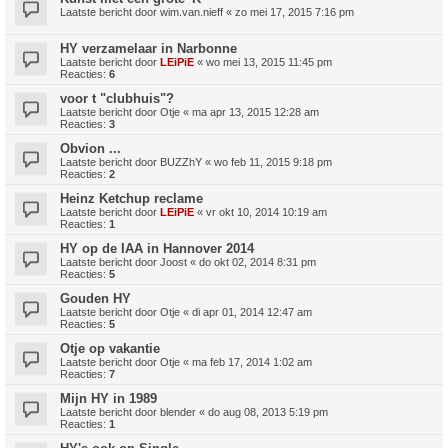
Laatste bericht door
wim.van.nieff
«
zo mei 17, 2015 7:16 pm
HY verzamelaar in Narbonne
Laatste bericht door
LEiPiE
«
wo mei 13, 2015 11:45 pm
Reacties:
6
voor t "clubhuis"?
Laatste bericht door
Otje
«
ma apr 13, 2015 12:28 am
Reacties:
3
Obvion ...
Laatste bericht door
BUZZhY
«
wo feb 11, 2015 9:18 pm
Reacties:
2
Heinz Ketchup reclame
Laatste bericht door
LEiPiE
«
vr okt 10, 2014 10:19 am
Reacties:
1
HY op de IAA in Hannover 2014
Laatste bericht door
Joost
«
do okt 02, 2014 8:31 pm
Reacties:
5
Gouden HY
Laatste bericht door
Otje
«
di apr 01, 2014 12:47 am
Reacties:
5
Otje op vakantie
Laatste bericht door
Otje
«
ma feb 17, 2014 1:02 am
Reacties:
7
Mijn HY in 1989
Laatste bericht door
blender
«
do aug 08, 2013 5:19 pm
Reacties:
1