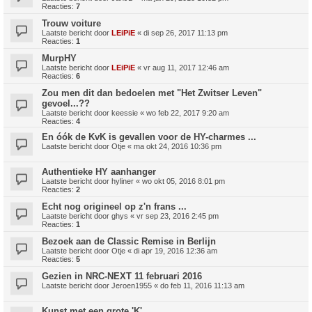
Reacties:
7
Trouw voiture
Laatste bericht door
LEiPiE
«
di sep 26, 2017 11:13 pm
Reacties:
1
MurpHY
Laatste bericht door
LEiPiE
«
vr aug 11, 2017 12:46 am
Reacties:
6
Zou men dit dan bedoelen met "Het Zwitser Leven"
gevoel...??
Laatste bericht door
keessie
«
wo feb 22, 2017 9:20 am
Reacties:
4
En óók de KvK is gevallen voor de HY-charmes ...
Laatste bericht door
Otje
«
ma okt 24, 2016 10:36 pm
Authentieke HY aanhanger
Laatste bericht door
hyliner
«
wo okt 05, 2016 8:01 pm
Reacties:
2
Echt nog origineel op z'n frans ...
Laatste bericht door
ghys
«
vr sep 23, 2016 2:45 pm
Reacties:
1
Bezoek aan de Classic Remise in Berlijn
Laatste bericht door
Otje
«
di apr 19, 2016 12:36 am
Reacties:
5
Gezien in NRC-NEXT 11 februari 2016
Laatste bericht door
Jeroen1955
«
do feb 11, 2016 11:13 am
Kunst met een grote 'K'