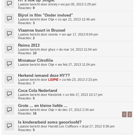
HY's ook op Single.
Laatste bericht door
erictej
«
wo jun 05, 2013 2:29 pm
Reacties:
8
Bijrol in film "Onder invloed"
Laatste bericht door
Otje
«
zo apr 21, 2013 12:46 am
Reacties:
3
Vlaamse buurt in Brussel
Laatste bericht door
neortic
«
wo apr 17, 2013 8:04 pm
Reacties:
2
Reims 2013
Laatste bericht door
ghys
«
do mar 14, 2013 11:04 am
Reacties:
10
Miniatuur Citrofilie
Laatste bericht door
Otje
«
wo feb 27, 2013 11:04 pm
Herkend iemand deze HY??
Laatste bericht door
LEiPiE
«
za feb 23, 2013 2:23 pm
Reacties:
7
Coca Cola Nederland
Laatste bericht door
Kiesbrink
«
zo feb 17, 2013 10:17 pm
Reacties:
5
Grote ... en kleine liefde ...
Laatste bericht door
Otje
«
do dec 27, 2012 2:34 am
Reacties:
16
1
2
Is kinderarbeid soms geoorloofd?
Laatste bericht door
Harold Les Coiffeurs
«
di jul 17, 2012 9:36 pm
Reacties:
5