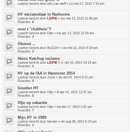
Laatste bericht door
wim.van.nieff
«
zo mei 17, 2015 7:16 pm
HY verzamelaar in Narbonne
Laatste bericht door
LEiPiE
«
wo mei 13, 2015 11:45 pm
Reacties:
6
voor t "clubhuis"?
Laatste bericht door
Otje
«
ma apr 13, 2015 12:28 am
Reacties:
3
Obvion ...
Laatste bericht door
BUZZhY
«
wo feb 11, 2015 9:18 pm
Reacties:
2
Heinz Ketchup reclame
Laatste bericht door
LEiPiE
«
vr okt 10, 2014 10:19 am
Reacties:
1
HY op de IAA in Hannover 2014
Laatste bericht door
Joost
«
do okt 02, 2014 8:31 pm
Reacties:
5
Gouden HY
Laatste bericht door
Otje
«
di apr 01, 2014 12:47 am
Reacties:
5
Otje op vakantie
Laatste bericht door
Otje
«
ma feb 17, 2014 1:02 am
Reacties:
7
Mijn HY in 1989
Laatste bericht door
blender
«
do aug 08, 2013 5:19 pm
Reacties:
1