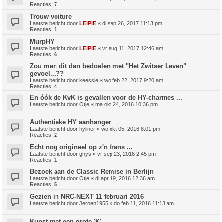
Reacties:
7
Trouw voiture
Laatste bericht door
LEiPiE
«
di sep 26, 2017 11:13 pm
Reacties:
1
MurpHY
Laatste bericht door
LEiPiE
«
vr aug 11, 2017 12:46 am
Reacties:
6
Zou men dit dan bedoelen met "Het Zwitser Leven"
gevoel...??
Laatste bericht door
keessie
«
wo feb 22, 2017 9:20 am
Reacties:
4
En óók de KvK is gevallen voor de HY-charmes ...
Laatste bericht door
Otje
«
ma okt 24, 2016 10:36 pm
Authentieke HY aanhanger
Laatste bericht door
hyliner
«
wo okt 05, 2016 8:01 pm
Reacties:
2
Echt nog origineel op z'n frans ...
Laatste bericht door
ghys
«
vr sep 23, 2016 2:45 pm
Reacties:
1
Bezoek aan de Classic Remise in Berlijn
Laatste bericht door
Otje
«
di apr 19, 2016 12:36 am
Reacties:
5
Gezien in NRC-NEXT 11 februari 2016
Laatste bericht door
Jeroen1955
«
do feb 11, 2016 11:13 am
Kunst met een grote 'K'