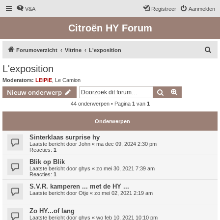
V&A
Registreer
Aanmelden
Citroën HY Forum
Z
Forumoverzicht
Vitrine
L'exposition
o
L'exposition
e
Moderators:
LEiPiE
,
Le Camion
k
Zoek
Uitgebreid z
Nieuw onderwerp
44 onderwerpen • Pagina
1
van
1
Onderwerpen
Sinterklaas surprise hy
Laatste bericht door
John
«
ma dec 09, 2024 2:30 pm
Reacties:
1
Blik op Blik
Laatste bericht door
ghys
«
zo mei 30, 2021 7:39 am
Reacties:
1
S.V.R. kamperen ... met de HY ...
Laatste bericht door
Otje
«
zo mei 02, 2021 2:19 am
Zo HY...of lang
Laatste bericht door
ghys
«
wo feb 10, 2021 10:10 pm