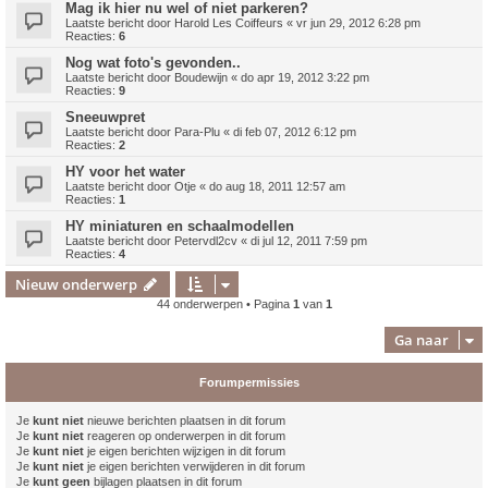
Mag ik hier nu wel of niet parkeren?
Laatste bericht door
Harold Les Coiffeurs
«
vr jun 29, 2012 6:28 pm
Reacties:
6
Nog wat foto's gevonden..
Laatste bericht door
Boudewijn
«
do apr 19, 2012 3:22 pm
Reacties:
9
Sneeuwpret
Laatste bericht door
Para-Plu
«
di feb 07, 2012 6:12 pm
Reacties:
2
HY voor het water
Laatste bericht door
Otje
«
do aug 18, 2011 12:57 am
Reacties:
1
HY miniaturen en schaalmodellen
Laatste bericht door
Petervdl2cv
«
di jul 12, 2011 7:59 pm
Reacties:
4
Nieuw onderwerp
44 onderwerpen • Pagina
1
van
1
Ga naar
Forumpermissies
Je
kunt niet
nieuwe berichten plaatsen in dit forum
Je
kunt niet
reageren op onderwerpen in dit forum
Je
kunt niet
je eigen berichten wijzigen in dit forum
Je
kunt niet
je eigen berichten verwijderen in dit forum
Je
kunt geen
bijlagen plaatsen in dit forum