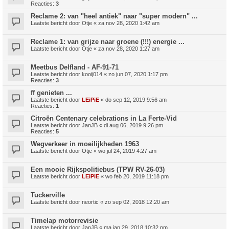
Reacties:
3
Reclame 2: van "heel antiek" naar "super modern" ...
Laatste bericht door
Otje
«
za nov 28, 2020 1:42 am
Reclame 1: van grijze naar groene (!!!) energie ...
Laatste bericht door
Otje
«
za nov 28, 2020 1:27 am
Meetbus Delfland - AF-91-71
Laatste bericht door
kooij014
«
zo jun 07, 2020 1:17 pm
Reacties:
3
ff genieten ...
Laatste bericht door
LEiPiE
«
do sep 12, 2019 9:56 am
Reacties:
1
Citroën Centenary celebrations in La Ferte-Vid
Laatste bericht door
JanJB
«
di aug 06, 2019 9:26 pm
Reacties:
5
Wegverkeer in moeilijkheden 1963
Laatste bericht door
Otje
«
wo jul 24, 2019 4:27 am
Een mooie Rijkspolitiebus (TPW RV-26-03)
Laatste bericht door
LEiPiE
«
wo feb 20, 2019 11:18 pm
Tuckerville
Laatste bericht door
neortic
«
zo sep 02, 2018 12:20 am
Timelap motorrevisie
Laatste bericht door
JanJB
«
ma jan 29, 2018 10:32 pm